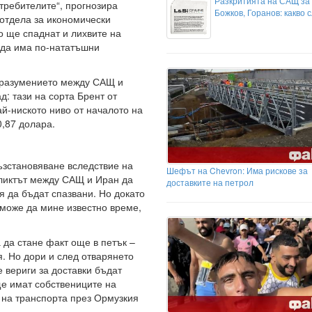
Разкритията на САЩ за
требителите“, прогнозира
Божков, Горанов: какво 
отдела за икономически
о ще спаднат и лихвите на
а да има по-нататъшни
поразумението между САЩ и
д: тази на сорта Брент от
ай-ниското ниво от началото на
0,87 долара.
ъзстановяване вследствие на
Шефът на Chevron: Има рискове за
фликтът между САЩ и Иран да
доставките на петрол
 да бъдат спазвани. Но докато
 може да мине известно време,
да стане факт още в петък –
. Но дори и след отварянето
 вериги за доставки бъдат
е имат собствениците на
 на транспорта през Ормузкия