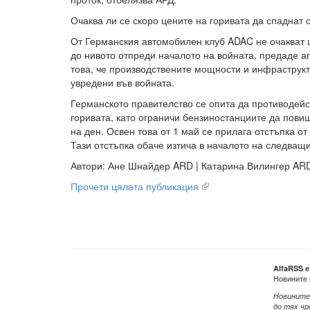
Очаква ли се скоро цените на горивата да спаднат 
От Германския автомобилен клуб ADAC не очакват 
до нивото отпреди началото на войната, предаде а
това, че производствените мощности и инфраструкт
увредени във войната.
Германското правителство се опита да противодейс
горивата, като ограничи бензиностанциите да пови
на ден. Освен това от 1 май се прилага отстъпка от
Тази отстъпка обаче изтича в началото на следващ
Автори: Ане Шнайдер ARD | Катарина Вилингер AR
Прочети цялата публикация
AlfaRSS 
Новините 
Новините
до тях чр