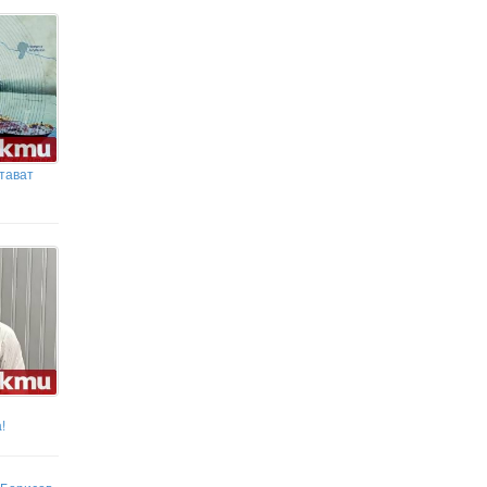
тават
!