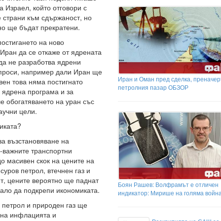
а Израел, който отговори с
 страни към сдържаност, но
но ще бъдат прекратени.
постигането на ново
Иран да се откаже от ядрената
да не разработва ядрени
ъпроси, например дали Иран ще
Иран и Оман пред сделка, преначер
вен това няма постигнато
петролния пазар ОБЗОР
а ядрена програма и за
е обогатяването на уран със
аучни цели.
иката?
а възстановяване на
й-важните транспортни
до масивен скок на цените на
суров петрол, втечнен газ и
ят, цените вероятно ще паднат
Боян Рашев: Волфрамът е отличен
вало да подкрепи икономиката.
индикатор: Мирише на голяма война
 петрол и природен газ ще
 на инфлацията и