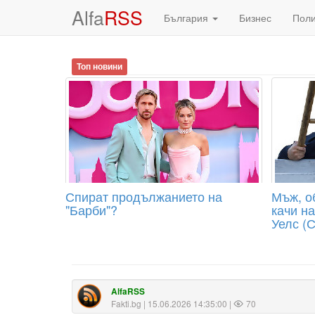
Alfa
RSS
България
Бизнес
Пол
Топ новини
Спират продължанието на
Мъж, о
"Барби"?
качи н
Уелс (
AlfaRSS
Fakti.bg
| 15.06.2026 14:35:00 |
70