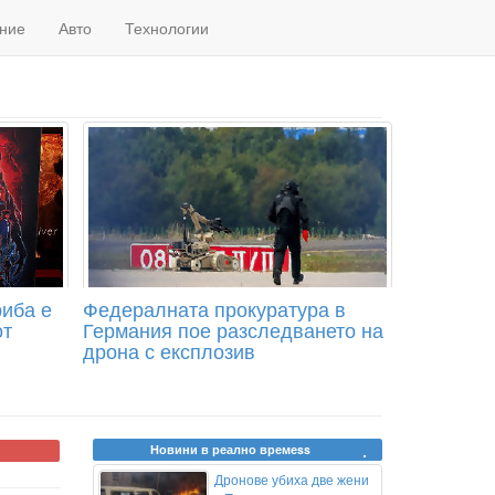
ние
Авто
Технологии
иба е
Федералната прокуратура в
от
Германия пое разследването на
дрона с експлозив
Новини в реално времеss
Дронове убиха две жени