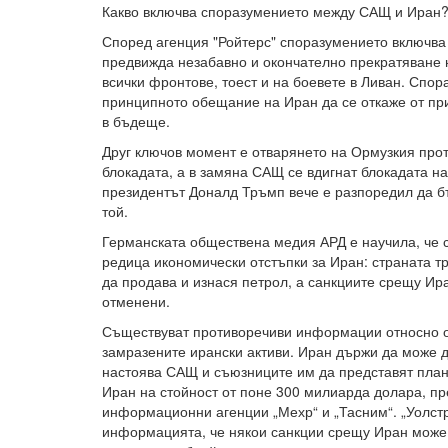
Какво включва споразумението между САЩ и Иран
Според агенция "Ройтерс" споразумението включва 
предвижда незабавно и окончателно прекратяване 
всички фронтове, тоест и на боевете в Ливан. Спо
принципното обещание на Иран да се откаже от пр
в бъдеще.
Друг ключов момент е отварянето на Ормузкия прот
блокадата, а в замяна САЩ се вдигнат блокадата н
президентът Доналд Тръмп вече е разпоредил да 
той.
Германската обществена медия АРД е научила, че
редица икономически отстъпки за Иран: страната т
да продава и изнася петрол, а санкциите срещу Ир
отменени.
Съществуват противоречиви информации относно 
замразените ирански активи. Иран държи да може д
настоява САЩ и съюзниците им да представят план
Иран на стойност от поне 300 милиарда долара, пр
информационни агенции „Мехр“ и „Тасним“. „Уолст
информацията, че някои санкции срещу Иран може 