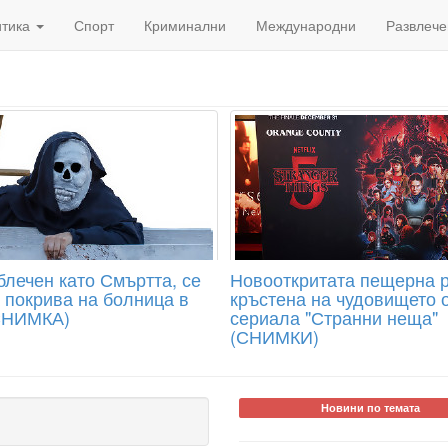
итика
Спорт
Криминални
Международни
Развлече
блечен като Смъртта, се
Новооткритата пещерна р
а покрива на болница в
кръстена на чудовището 
СНИМКА)
сериала "Странни неща"
(СНИМКИ)
Новини по темата