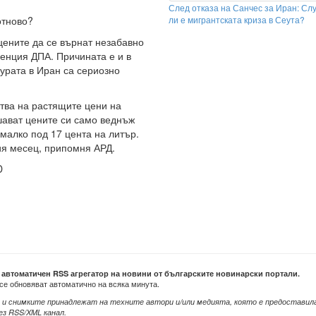
След отказа на Санчес за Иран: Сл
ли е мигрантската криза в Сеута?
отново?
цените да се върнат незабавно
генция ДПА. Причината е и в
урата в Иран са сериозно
тва на растящите цени на
шават цените си само веднъж
 малко под 17 цента на литър.
ия месец, припомня АРД.
D
е автоматичен RSS агрегатор на новини от българските новинарски портали.
се обновяват автоматично на всяка минута.
 и снимките принадлежат на техните автори и/или медията, която е предоставил
ез RSS/XML канал.