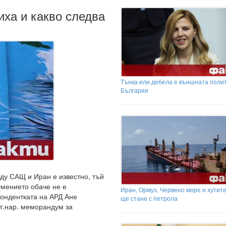
иха и какво следва
Тънка или дебела е външната полит
България
ду САЩ и Иран е известно, тъй
умението обаче не е
Иран, Ормуз, Червено море и хутите
ондентката на АРД Ане
ще стане с петрола
т.нар. меморандум за