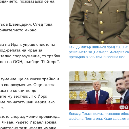
зданието, позовавайки се на
тък в Швейцария. След това
кончателното мирно
ма на Иран, управлението на
Ген. Димитър Шивиков пред ФАКТИ:
 подкрепата на Иран за
решението за „Безмер“ България са
телно споразумение, то трябва
превърна в легитимна военна цел
ост на ООН, съобщи "Ройтерс".
азумение ще се окаже трайно и
но споразумение. Още отсега
ко не се стигне до
ите му вестник „Ню Йорк
еме по-нататъшни мерки, ако
е.
Доналд Тръмп поискал спешно обяс
натото споразумение предвижда
шефа на Пентагона: Къде са ракети
в Ливан, където Израел воюва
лючително тази неделя имаше