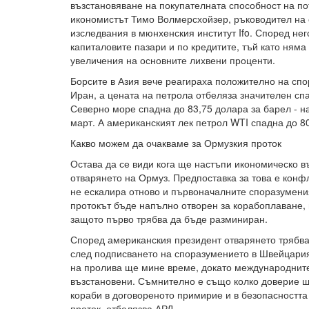
възстановяване на покупателната способност на по
икономистът Тимо Волмерсхойзер, ръководител на 
изследвания в мюнхенския институт Ifo. Според нег
капиталовите пазари и по кредитите, тъй като ням
увеличения на основните лихвени проценти.
Борсите в Азия вече реагираха положително на с
Иран, а цената на петрола отбеляза значителен спа
Северно море спадна до 83,75 долара за барел - н
март. А американският лек петрол WTI спадна до 8
Какво можем да очакваме за Ормузкия проток
Остава да се види кога ще настъпи икономическо в
отварянето на Ормуз. Предпоставка за това е кон
не ескалира отново и първоначалните споразумения
протокът бъде напълно отворен за корабоплаване,
защото първо трябва да бъде разминиран.
Според американския президент отварянето трябва 
след подписването на споразумението в Швейцария
на пролива ще мине време, докато международните
възстановени. Съмнително е също колко доверие щ
кораби в договореното примирие и в безопасността
проток, отбелязва АРД.