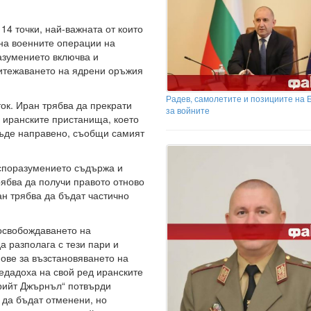
?
14 точки, най-важната от които
на военните операции на
разумението включва и
итежаването на ядрени оръжия
Радев, самолетите и позициите на 
ок. Иран трябва да прекрати
за войните
а иранските пристанища, което
бъде направено, съобщи самият
 споразумението съдържа и
рябва да получи правото отново
ан трябва да бъдат частично
освобождаването на
а разполага с тези пари и
ове за възстановяването на
едадоха на свой ред иранските
рийт Джърнъл“ потвърди
да бъдат отменени, но