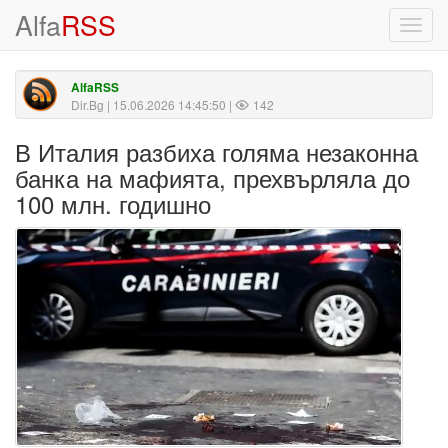
Alfa
RSS
Toggl
navig
AlfaRSS
Dir.Bg
| 15.06.2026 14:45:50 |
142
В Италия разбиха голяма незаконна
банка на мафията, прехвърляла до
100 млн. годишно