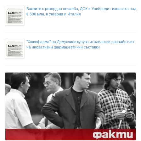
Банките с рекордна печалба, ДСК и УниКредит изнесоха над
€ 500 млн. в Унгария и Италия
"Хювефарма" на Домусчиев купува италиански разработчик
на иновативни фармацевтични съставки