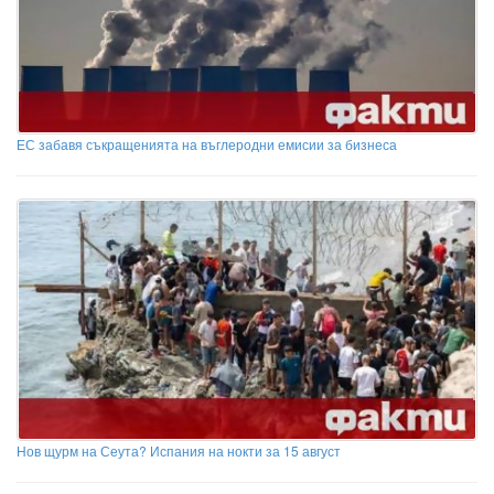
ЕС забавя съкращенията на въглеродни емисии за бизнеса
Нов щурм на Сеута? Испания на нокти за 15 август