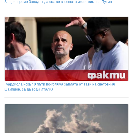
Защо е време Западът да смаже военната икономика на Путин
Гуардиола иска 10 пъти по-голяма заплата от тази на световния
шампион, за да води Италия