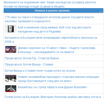
Милионите на подземния свят: Какво наследство оставиха убитите
босове на прехода и къде са децата им днес
Новини в реално времеss
175 евро за такси и откраднати хотелски данни: Гръцките власти
засилват проверките в курортите
Бой и унижение пред камера: Кой стои зад жестокото
нападение над дете в Радомир
Батериите в България вече изпреварват европейската прогноза за
2026-а
Дневен хороскоп за 10 август: Овен – бъдете търпеливи,
Близнаци – наслаждавайте се на живота
Преди кръга: Ботев Пд - Спартак Варна
Преди кръга: Ботев Враца - Славия
Ботев Враца и Славия гонят първи успех за сезона
Новият колумбийски президент стартира военни операции
срещу бунтовниците след ден на власт
Бешикташ със супер оферта към Душан Влахович
Голям успех за България: Виктория Ангелова грабна световна титла в
тройния скок