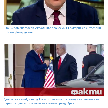
Станислав Анастасов: Актуалните проблеми в България са сътворени
от Иван Демерджиев
Деликатен съюз! Доналд Тръмп и Бенямин Нетаняху се срещнаха за
първи път, откакто започнаха войната срещу Иран