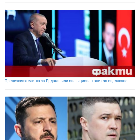
Предизвикателство за Ердоган или опозиционен опит за оцеляване