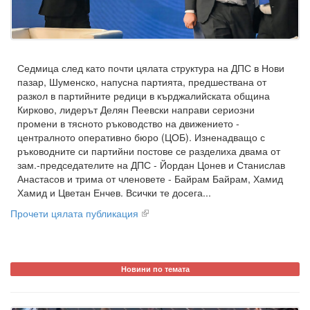
Седмица след като почти цялата структура на ДПС в Нови
пазар, Шуменско, напусна партията, предшествана от
разкол в партийните редици в кърджалийската община
Кирково, лидерът Делян Пеевски направи сериозни
промени в тясното ръководство на движението -
централното оперативно бюро (ЦОБ). Изненадващо с
ръководните си партийни постове се разделиха двама от
зам.-председателите на ДПС - Йордан Цонев и Станислав
Анастасов и трима от членовете - Байрам Байрам, Хамид
Хамид и Цветан Енчев. Всички те досега...
Прочети цялата публикация
Новини по темата