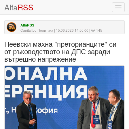
Alfa
RSS
Toggl
navig
AlfaRSS
Capital.bg Политика
| 15.06.2026 14:50:00 |
145
Пеевски махна "преторианците" си
от ръководството на ДПС заради
вътрешно напрежение