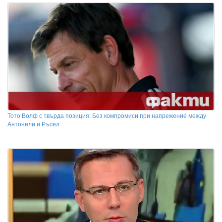
Тото Волф с твърда позиция: Без компромиси при напрежение между
Антонели и Ръсел