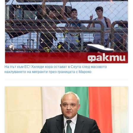
На път към ЕС! Хиляди хора остават в Сеута след масовото
нахлуването на мигранти през границата с Мароко