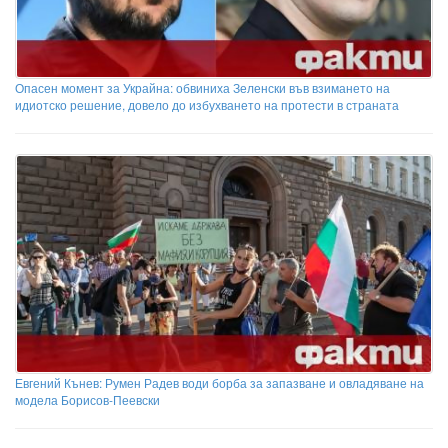
Опасен момент за Украйна: обвиниха Зеленски във взимането на
идиотско решение, довело до избухването на протести в страната
Евгений Кънев: Румен Радев води борба за запазване и овладяване на
модела Борисов-Пеевски