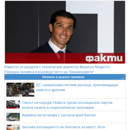
Ювентус се разделя с техническия директор Франсоа Модесто:
Поредна промяна в ръководството на "бианконерите"
Новини в реално времеss
ЕС санкционира петима руснаци, произвеждащи
ракети и дронове
Гласът на народа! Новата турска опозиционна партия
излезе начело в социологическо проучване
Верижна катастрофа с три коли край Банско
Започва изплащането на пенсиите за август: Кога