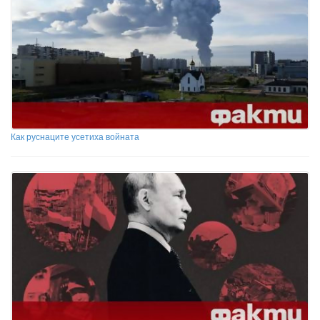
Как руснаците усетиха войната