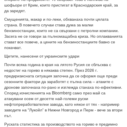
шофьори от Крим, които пристигат в Краснодарския край, за
да заредят.
Смущенията, макар и по-леки, обхванаха почти цялата
страна. В повечето случаи става дума за малки
бензиностанции, които не са свързани с петролни компании.
Засега не се говори за пълномащабна криза. Но оплакванията
стават все повече, а цените на бензиностанциите бавно се
покачват.
Щетите, нанесени от украинските удари
Почти всяка година в края на лятото Русия се сблъсква с
недостиг на гориво в някаква степен. През 2026 г.
предкризисната ситуация започна да се оформя още преди
сезонните фактори да заработят с пълна сила – атаките с
дронове започнаха по-рано и изглежда станаха по-ефективни.
Според изчисленията на Bloomberg само през май са
атакувани осем от десетте най-големи руски
нефтопреработвателни завода, като някои от тях - например
заводите на "Лукойл” в Нижни Новгород и Перм - вече за втори
път.
Руската статистика за производството на гориво е предимно