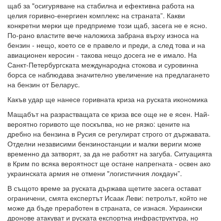
щаб за "осигуряване на стабилна и ефективна работа на
целия горивно-енергиен комплекс на страната”. Какви
конкретни мерки ще предприеме този щаб, засега не е ясно.
По-рано властите вече наложиха забрана върху износа на
бензин - нещо, което се е правело и преди, а след това и на
авиационен керосин - такова нещо досега не е имало. На
Санкт-Петербургската международна стокова и суровинна
борса се наблюдава значително увеличение на предлагането
на бензин от Беларус.
Какъв удар ще нанесе горивната криза на руската икономика
Мащабът на разрастващата се криза все още не е ясен. Най-
вероятно горивото ще поскъпва, но не рязко: цените на
дребно на бензина в Русия се регулират строго от държавата.
Отделни независими бензиностанции и малки вериги може
временно да затворят, за да не работят на загуба. Ситуацията
в Крим по всяка вероятност ще остане напрегната - освен ако
украинската армия не отмени "логистичния локдаун”.
В същото време за руската държава щетите засега остават
ограничени, смята експертът Исаак Леви: петролът, който не
може да бъде преработен в страната, се изнася. Украински
дронове атакуват и руската експортна инфраструктура, но