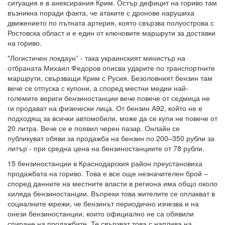
ситуация е в анексирания Крим. Остър дефицит на гориво там
възникна поради факта, че атаките с дронове нарушиха
движението по пътната артерия, която свързва полуострова с
Ростовска област и е един от ключовите маршрути за доставки
на гориво.
"Логистичен локдаун” - така украинският министър на
отбраната Михаил Федоров описва ударите по транспортните
маршрути, свързващи Крим с Русия. Безоловният бензин там
вече се отпуска с купони, а според местни медии най-
големите вериги бензиностанции вече повече от седмица не
ги продават на физически лица. От бензин А92, който не е
подходящ за всички автомобили, може да се купи не повече от
20 литра. Вече се е появил черен пазар. Онлайн се
публикуват обяви за продажба на бензин по 200–350 рубли за
литър - при средна цена на бензиностанциите от 78 рубли.
15 бензиностанции в Краснодарския район преустановиха
продажбата на гориво. Това е все още незначителен брой –
според данните на местните власти в региона има общо около
хиляда бензиностанции. Въпреки това жителите се оплакват в
социалните мрежи, че бензинът периодично изчезва и на
онези бензиностанции, които официално не са обявили
спиране на продажбите. Те свързват това с наплива на