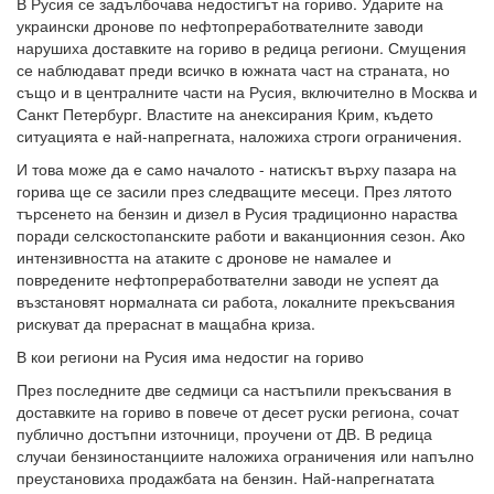
В Русия се задълбочава недостигът на гориво. Ударите на
украински дронове по нефтопреработвателните заводи
нарушиха доставките на гориво в редица региони. Смущения
се наблюдават преди всичко в южната част на страната, но
също и в централните части на Русия, включително в Москва и
Санкт Петербург. Властите на анексирания Крим, където
ситуацията е най-напрегната, наложиха строги ограничения.
И това може да е само началото - натискът върху пазара на
горива ще се засили през следващите месеци. През лятото
търсенето на бензин и дизел в Русия традиционно нараства
поради селскостопанските работи и ваканционния сезон. Ако
интензивността на атаките с дронове не намалее и
повредените нефтопреработвателни заводи не успеят да
възстановят нормалната си работа, локалните прекъсвания
рискуват да прераснат в мащабна криза.
В кои региони на Русия има недостиг на гориво
През последните две седмици са настъпили прекъсвания в
доставките на гориво в повече от десет руски региона, сочат
публично достъпни източници, проучени от ДВ. В редица
случаи бензиностанциите наложиха ограничения или напълно
преустановиха продажбата на бензин. Най-напрегнатата