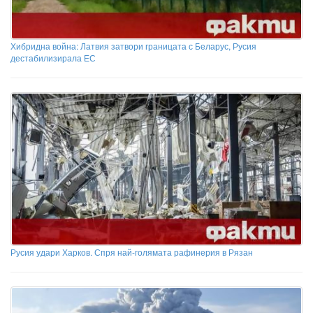
Хибридна война: Латвия затвори границата с Беларус, Русия
дестабилизирала ЕС
Русия удари Харков. Спря най-голямата рафинерия в Рязан