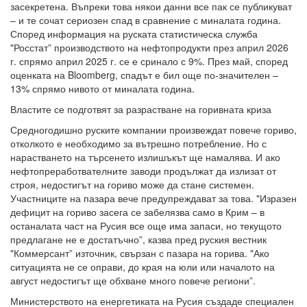
засекретена. Въпреки това някои данни все пак се публикуват
– и те сочат сериозен спад в сравнение с миналата година.
Според информация на руската статистическа служба
"Росстат” производството на нефтопродукти през април 2026
г. спрямо април 2025 г. се е сринало с 9%. През май, според
оценката на Bloomberg, спадът е бил още по-значителен –
13% спрямо нивото от миналата година.
Властите се подготвят за разрастване на горивната криза
Средногодишно руските компании произвеждат повече гориво,
отколкото е необходимо за вътрешно потребление. Но с
нарастването на търсенето излишъкът ще намалява. И ако
нефтопреработвателните заводи продължат да излизат от
строя, недостигът на гориво може да стане системен.
Участниците на пазара вече предупреждават за това. "Изразен
дефицит на гориво засега се забелязва само в Крим – в
останалата част на Русия все още има запаси, но текущото
предлагане не е достатъчно”, казва пред руския вестник
"Коммерсант” източник, свързан с пазара на горива. "Ако
ситуацията не се оправи, до края на юли или началото на
август недостигът ще обхване много повече региони”.
Министерството на енергетиката на Русия създаде специален