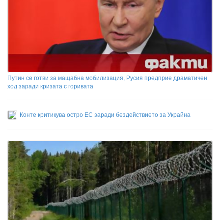
Путин се готви за мащабна мобилизация, Русия предприе драматичен
ход заради кризата с горивата
Конте критикува остро ЕС заради бездействието за Украйна