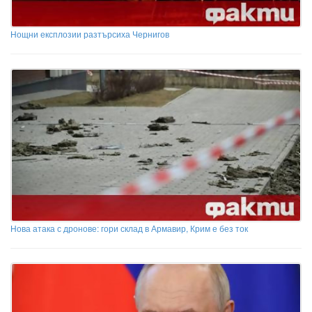
Нощни експлозии разтърсиха Чернигов
Нова атака с дронове: гори склад в Армавир, Крим е без ток