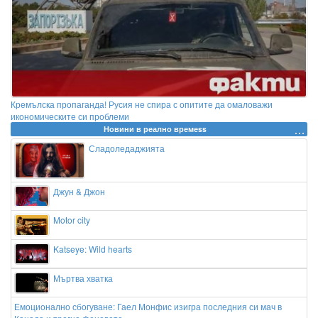
Кремълска пропаганда! Русия не спира с опитите да омаловажи
икономическите си проблеми
Новини в реално времеss
Сладоледаджията
Джун & Джон
Motor city
Katseye: Wild hearts
Мъртва хватка
Емоционално сбогуване: Гаел Монфис изигра последния си мач в