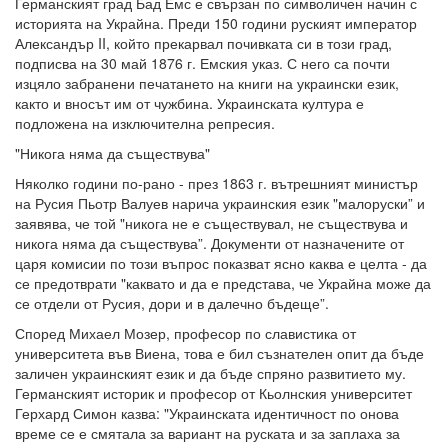
Германският град Бад Емс е свързан по символичен начин с
историята на Украйна. Преди 150 години руският император
Александър II, който прекарвал почивката си в този град,
подписва на 30 май 1876 г. Емския указ. С него са почти
изцяло забранени печатането на книги на украински език,
както и вносът им от чужбина. Украинската култура е
подложена на изключителна репресия.
"Никога няма да съществува"
Няколко години по-рано - през 1863 г. вътрешният министър
на Русия Пьотр Валуев нарича украинския език "малоруски” и
заявява, че той "никога не е съществувал, не съществува и
никога няма да съществува”. Документи от назначените от
царя комисии по този въпрос показват ясно каква е целта - да
се предотврати "каквато и да е представа, че Украйна може да
се отдели от Русия, дори и в далечно бъдеще”.
Според Михаел Мозер, професор по славистика от
университета във Виена, това е бил съзнателен опит да бъде
заличен украинският език и да бъде спряно развитието му.
Германският историк и професор от Кьолнския университет
Герхард Симон казва: "Украинската идентичност по онова
време се е смятала за вариант на руската и за заплаха за