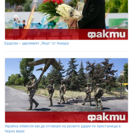
Ердоган – двуликият „Янус“ от Анкара
Украйна обмисля как да отговори на руските удари по пристанища в
Черно море