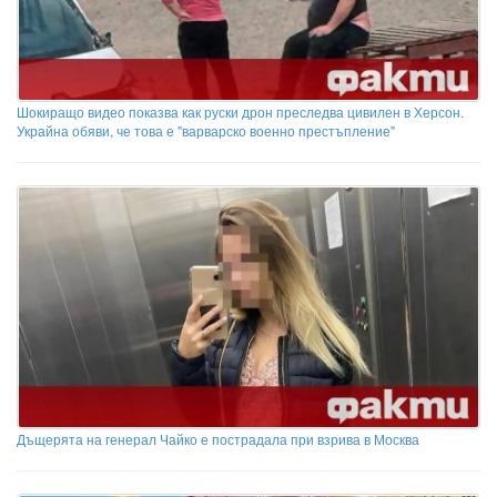
Шокиращо видео показва как руски дрон преследва цивилен в Херсон.
Украйна обяви, че това е "варварско военно престъпление"
Дъщерята на генерал Чайко е пострадала при взрива в Москва