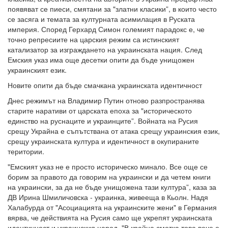
появяват се пиеси, смятани за "златни класики”, в които често
се засяга и темата за културната асимилация в Руската
империя. Според Герхард Симон големият парадокс е, че
точно репресиите на царския режим са истинският
катализатор за изграждането на украинската нация. След
Емския указ има още десетки опити да бъде унищожен
украинският език.
Новите опити да бъде смачкана украинската идентичност
Днес режимът на Владимир Путин отново разпространява
старите наративи от царската епоха за "историческото
единство на руснаците и украинците”. Войната на Русия
срещу Украйна е съпътствана от атака срещу украинския език,
срещу украинската култура и идентичност в окупираните
територии.
"Емският указ не е просто историческо минало. Все още се
борим за правото да говорим на украински и да четем книги
на украински, за да не бъде унищожена тази култура”, каза за
ДВ Ирина Шмиличовска - украинка, живееща в Кьолн. Надя
Халабурда от "Асоциацията на украинските жени" в Германия
вярва, че действията на Русия само ще укрепят украинската
идентичност и украинския народ. "В крайна сметка това вече е