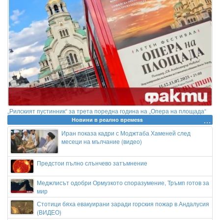
„Рилският пустинник“ за трета поредна година на „Опера на площада“
Новини в реално времеss
Иран показа кадри с Моджтаба Хаменей след
месеци на мълчание (видео)
Предстои пълно слънчево затъмнение
Меджлисът одобри Ормузкото споразумение, Тръмп готов за
мир
Стотици бяха евакуирани заради горския пожар в Андалусия
(ВИДЕО)