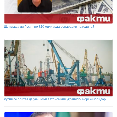
Ще плаща ли Русия по $20 милиарда репарации на година?
Русия се опитва да унищожи автономния украински морски коридор