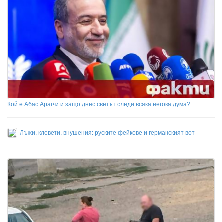
Кой е Абас Арагчи и защо днес светът следи всяка негова дума?
Лъжи, клевети, внушения: руските фейкове и германският вот