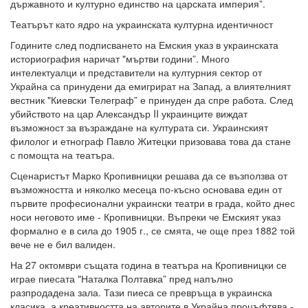
държавното и културно единство на царската империя”.
Театърът като ядро на украинската културна идентичност
Годините след подписването на Емския указ в украинската
историография наричат "мъртви години”. Много
интелектуалци и представители на културния сектор от
Украйна са принудени да емигрират на Запад, а влиятелният
вестник "Киевски Телеграф” е принуден да спре работа. След
убийството на цар Александър II украинците виждат
възможност за възраждане на културата си. Украинският
филолог и етнограф Павло Житецки призовава това да стане
с помощта на театъра.
Сценаристът Марко Кропивницки решава да се възползва от
възможността и няколко месеца по-късно основава един от
първите професионални украински театри в града, който днес
носи неговото име - Кропивницки. Въпреки че Емският указ
формално е в сила до 1905 г., се смята, че още през 1882 той
вече не е бил валиден.
На 27 октомври същата година в театъра на Кропивницки се
играе пиесата "Наталка Полтавка” пред напълно
разпродадена зала. Тази пиеса се превръща в украинска
класика, а креативността на авторите в Украйна процъфтява -