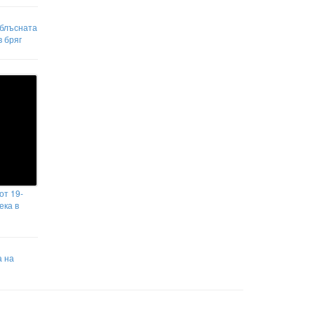
 блъсната
 бряг
от 19-
ека в
а на