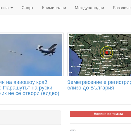
итика
Спорт
Криминални
Международни
Развлече
ия на авиошоу край
Земетресение е регистри
: Парашутът на руски
близо до България
ик не се отвори (видео)
Новини по темата