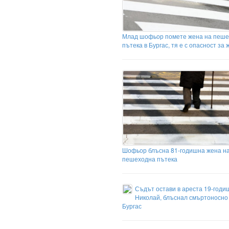
Млад шофьор помете жена на пеш
пътека в Бургас, тя е с опасност за
Шофьор блъсна 81-годишна жена н
пешеходна пътека
Съдът остави в ареста 19-годи
Николай, блъснал смъртоносно
Бургас