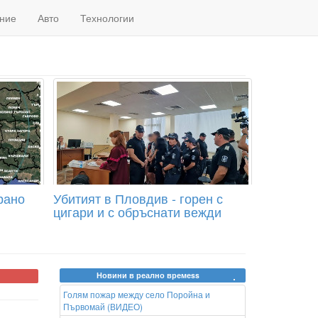
ние
Авто
Технологии
рано
Убитият в Пловдив - горен с
цигари и с обръснати вежди
Новини в реално времеss
Голям пожар между село Поройна и
Първомай (ВИДЕО)