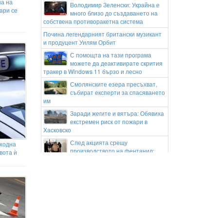
а на
Володимир Зеленски: Украйна е
ари се
много близо до създаването на
собствена противоракетна система
Почина легендарният британски музикант
и продуцент Уилям Орбит
С помощта на тази програма
можете да деактивирате скрития
тракер в Windows 11 бързо и лесно
Смолянските езера пресъхват,
събират експерти за спасяването
им
Заради жегите и вятъра: Обявиха
екстремен риск от пожари в
Хасковско
След акцията срещу
ходна
производството на фентанил:
вота ѝ
Седем от обвиняемите пристигнаха с
охрана в Окръжен съд – Русе
Астрономи уловиха първите
мигове от експлозията на
масивна звезда (СНИМКИ)
Пентагонът разсекрети нови
документи за НЛО (видео)