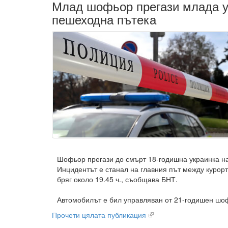
Млад шофьор прегази млада у
пешеходна пътека
Шофьор прегази до смърт 18-годишна украинка н
Инцидентът е станал на главния път между курор
бряг около 19.45 ч., съобщава БНТ.
Автомобилът е бил управляван от 21-годишен шоф
Прочети цялата публикация