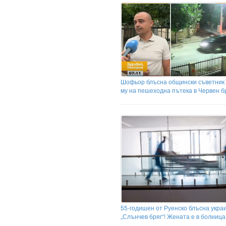
Шофьор блъсна общински съветник 
му на пешеходна пътека в Червен б
55-годишен от Руенско блъсна украи
„Слънчев бряг“! Жената е в болница