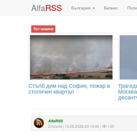
Alfa
RSS
България
Бизнес
Пол
Топ новини
Стълб дим над София, пожар в
Трагед
столичен квартал
Москва
десантч
AlfaRSS
Dnevnik
| 15.06.2026 20:15:00 |
135