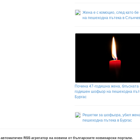
Жена е с комоцио, след като бе
на пешеходна пътека в Слънчев
Почина 47-годишна жена, блъсната 
годишен шофьор на пешеходна път
Бургас
Решетки за шофьора, убил жен
пешеходна пътека в Бургас
е автоматичен RSS агрегатор на новини от българските новинарски портали.