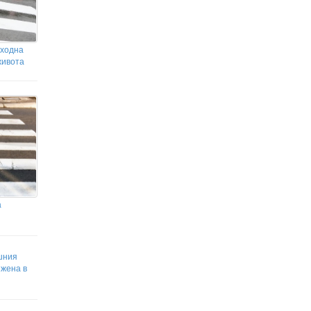
Как новото поколение леви медии
в САЩ помага на прогресивното
крило на Демократическата партия
еходна
 живота
а
шния
 жена в