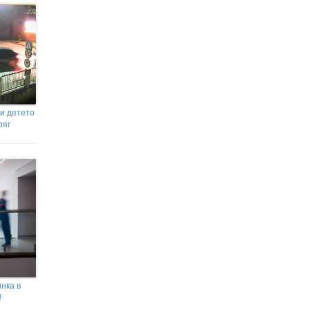
и детето
ряг
нка в
!