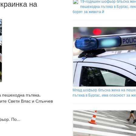
краинка на
19-годишен шофьор блъсна жен
пешеходна пътека в Бургас, лек
борят за живота й
Млад шофьор блъсна жена на пеше
а пешеходна пътека.
пътека в Бургас, има опасност за жи
тите Свети Влас и Слънчев
ьор. По...