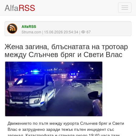
Alfa
RSS
Toggl
navig
AlfaRSS
Struma.com
| 15.06.2026 20:54:34 |
67
Жена загина, блъснатата на тротоар
между Слънчев бряг и Свети Влас
Движението по пътя между курорта Слънчев бряг и Свети
Влас е затруднено заради тежък пътен инцидент със
загинал. Катастрофата е станала около 19:40 часа тази