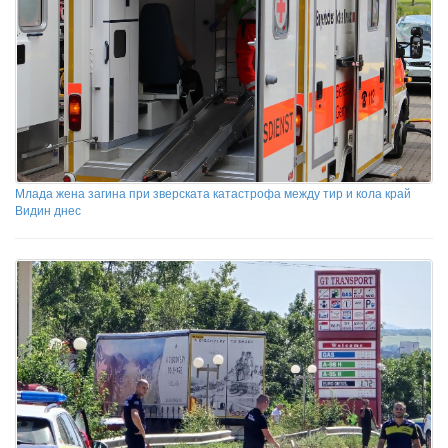
Млада жена загина при зверската катастрофа между тир и кола край
Видин днес