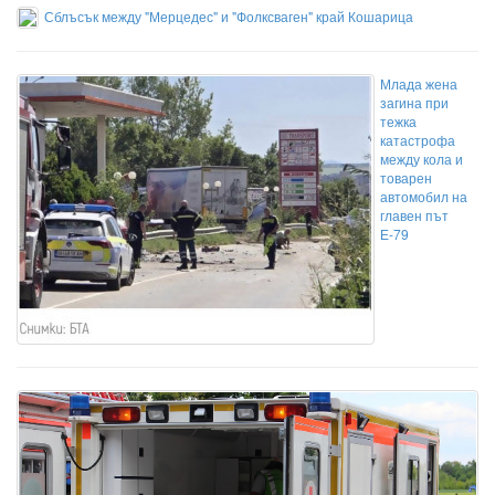
Сблъсък между "Мерцедес" и "Фолксваген" край Кошарица
Млада жена
загина при
тежка
катастрофа
между кола и
товарен
автомобил на
главен път
Е-79