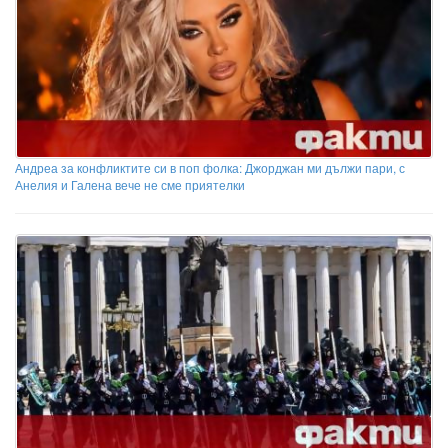
Андреа за конфликтите си в поп фолка: Джорджан ми дължи пари, с
Анелия и Галена вече не сме приятелки