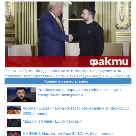
Гласът на Путин: Твърде рано е да се коментират съобщенията за
преговори за прекратяване на огъня във въздуха между САЩ и Украйна
Новини в реално времеss
Украйна очаква скоро да има собствена защита
срещу балистични ракети
Арсенал удължи партньорството с генералния си спонсор до
2033-а година
Макаби Тел Авив - ЦСКА /състави/
НА ЖИВО: Макаби Тел Авив 0:1 ЦСКА, Ебонг попари