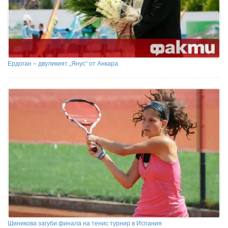
Ердоган – двуликият „Янус“ от Анкара
Шиникова загуби финала на тенис турнир в Испания