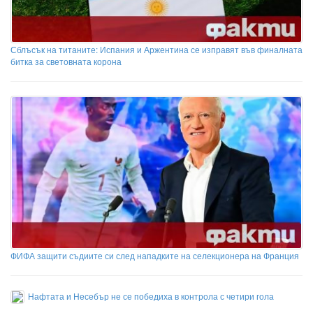
Сблъсък на титаните: Испания и Аржентина се изправят във финалната
битка за световната корона
ФИФА защити съдиите си след нападките на селекционера на Франция
Нафтата и Несебър не се победиха в контрола с четири гола