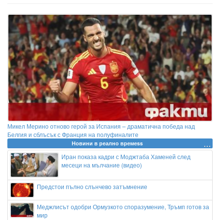
Микел Мерино отново герой за Испания – драматична победа над
Белгия и сблъсък с Франция на полуфиналите
Новини в реално времеss
Иран показа кадри с Моджтаба Хаменей след
месеци на мълчание (видео)
Предстои пълно слънчево затъмнение
Меджлисът одобри Ормузкото споразумение, Тръмп готов за
мир