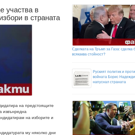
е участва в
избори в страната
Сделката на Тръмп за Газа: сделка 
всякаква стойност?
Руският политик и прот
войната Борис Надежди
напуснал страната
дидатира на предстоящите
на извънредна
андидатирам на изборите и
ндидатурата му няколко дни