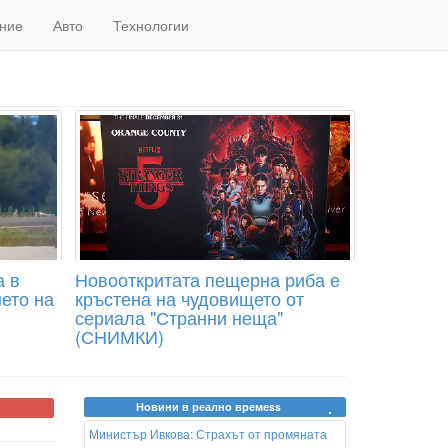
ние
Авто
Технологии
а в
Новооткритата пещерна риба е
ето на
кръстена на чудовището от
сериала "Странни неща"
(СНИМКИ)
Новини в реално времеss
Министър Ивкова: Страхът от промяната