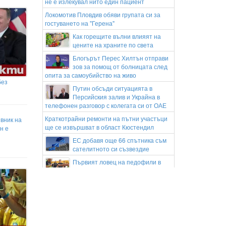
не е излекувал нито един пациент
Локомотив Пловдив обяви групата си за
гостуването на "Герена"
Как горещите вълни влияят на
цените на храните по света
Блогърът Перес Хилтън отправи
зов за помощ от болницата след
опита за самоубийство на живо
без
Путин обсъди ситуацията в
Персийския залив и Украйна в
телефонен разговор с колегата си от ОАЕ
Краткотрайни ремонти на пътни участъци
ивник на
ще се извършват в област Кюстендил
н е
ЕС добавя още 66 спътника съм
сателитното си съзвездие
Първият ловец на педофили в
България: Поставям под
съмнение всичко около казуса
Коя е Бруна Маркезине – бразилската
актриса, която открадна сърцето на Шон
Мендес
Тръмп: Иран иска споразумение