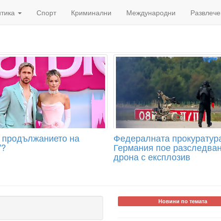
итика
Спорт
Криминални
Международни
Развлече
 продължанието на
Федералната прокуратур
"?
Германия пое разследван
дрона с експлозив
Новини по темата