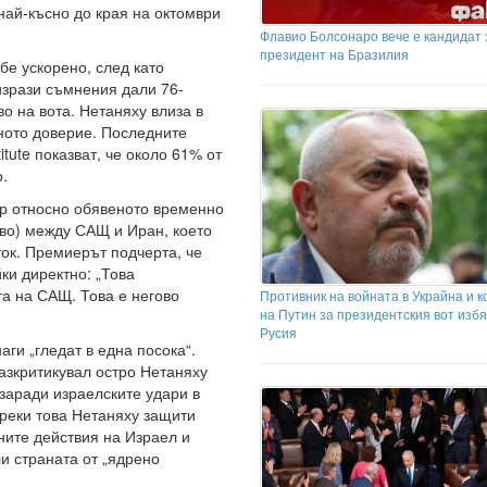
най-късно до края на октомври
Флавио Болсонаро вече е кандидат 
президент на Бразилия
бе ускорено, след като
зрази съмнения дали 76-
о на вота. Нетаняху влиза в
ното доверие. Последните
itute показват, че около 61% от
.
р относно обявеното временно
во) между САЩ и Иран, което
ток. Премиерът подчерта, че
ки директно: „Това
а на САЩ. Това е негово
Противник на войната в Украйна и к
на Путин за президентския вот избя
Русия
ги „гледат в една посока“.
зкритикувал остро Нетаняху
 заради израелските удари в
реки това Нетаняху защити
ните действия на Израел и
и страната от „ядрено