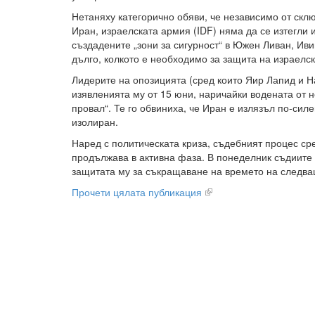
Нетаняху категорично обяви, че независимо от ск
Иран, израелската армия (IDF) няма да се изтегли 
създадените „зони за сигурност“ в Южен Ливан, Иви
дълго, колкото е необходимо за защита на израелс
Лидерите на опозицията (сред които Яир Лапид и Н
изявленията му от 15 юни, наричайки водената от н
провал“. Те го обвиниха, че Иран е излязъл по-силе
изолиран.
Наред с политическата криза, съдебният процес ср
продължава в активна фаза. В понеделник съдиите
защитата му за съкращаване на времето на следва
Прочети цялата публикация