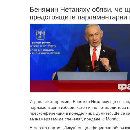
Бенямин Нетаняху обяви, че щ
предстоящите парламентарни 
Израелският премиер Бенямин Нетаняху ще се кан
парламентарни избори, като лично потвърди това 
пресконференция в понеделник с думите: „Ще се к
възнамерявам да спечеля“, предаде le Monde.
Неговата партия „Ликуд“ също официално обяви ка