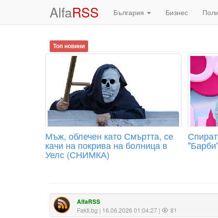
Alfa
RSS
България
Бизнес
Пол
Топ новини
Мъж, облечен като Смъртта, се
Спират
качи на покрива на болница в
"Барби
Уелс (СНИМКА)
AlfaRSS
Fakti.bg
| 16.06.2026 01:04:27 |
81