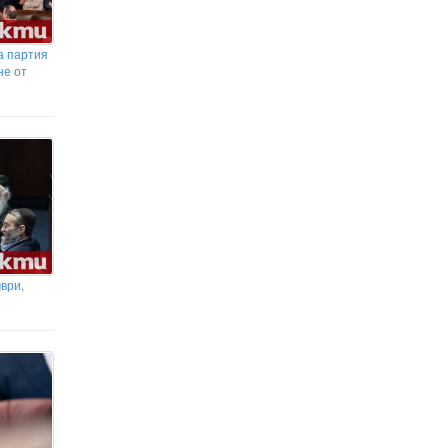
а партия
не от
ври,