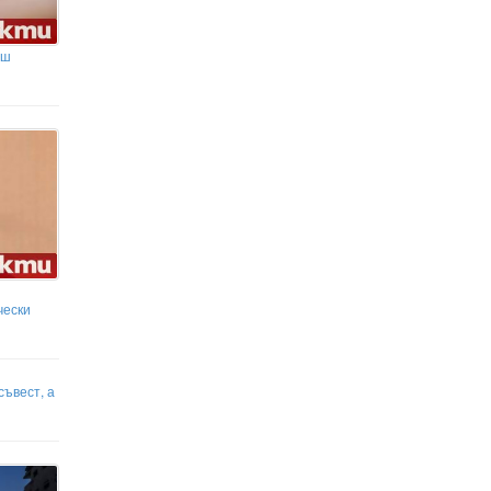
аш
чески
съвест, а