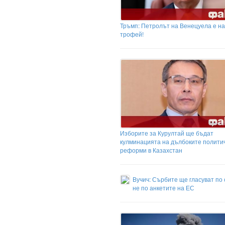
Тръмп: Петролът на Венецуела е н
трофей!
Изборите за Курултай ще бъдат
кулминацията на дълбоките полити
реформи в Казахстан
Вучич: Сърбите ще гласуват по 
не по анкетите на ЕС