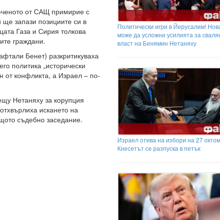
люченото от САЩ примирие с
и ще запази позициите си в
Политически игри в Йерусалим! Нов
цата Газа и Сирия толкова
може да усложни усилията за сваля
ките граждани.
власт на Бенямин Нетаняху
афтали Бенет) разкритикуваха
его политика „исторически
н от конфликта, а Израел – по-
ещу Нетаняху за корупция
 отхвърлиха искането на
щото съдебно заседание.
Израел отива на избори на 27 октом
Кнесетът се разпуска в петък