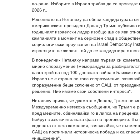
по-рано. Изборите в Израел трябва да се проведат 
2026 г..
Решението на Нетаняху да обяви кандидатурата си 
американският президент Доналд Тръмп публично и
годишният израелски лидер изобщо ще се яви отнов
кампанията в момент на сериозен спад в обществе
социологически проучвания на Israel Democracy Inst
израелците не желаят той да се кандидатира отново
В понеделник Нетаняху направи първия си комента
мирно споразумение (меморандум за разбирателст
слага край на над 100-дневната война в Близкия из
Израел не е страна по това споразумение, заявявай
споразумение беше сключено от САЩ, от президент
решение. Ние имаме свои собствени интереси“.
Нетаняху призна, че двамата с Доналд Тръмп невина
Междувременно изтекоха съобщения, че Тръмп е ра
пред медиите, обвинявайки го в липса на преценка
Бейрут в заключителната фаза на преговорите. Въп
водената от него кампания, заявявайки, че съвмест
САЩ са постигнали историческа победа и са спасил
унищожение“.