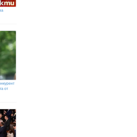
със САЩ, а не да има нови удари
за
онкурент
га от