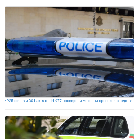
4225 фиша и 394 акта от 14 077 проверени моторни превозни средства