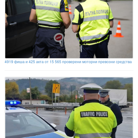
4919 фиша и 425 акта от 15 565 проверени моторни превозни средства