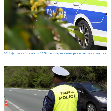
4018 фиша и 458 акта от 14 378 проверени моторни превозни средства