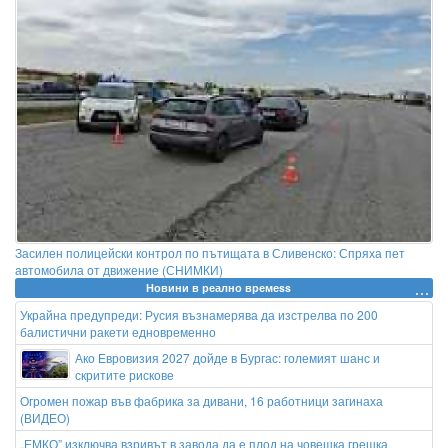
Засилен полицейски контрол по пътищата в Сливенско: Спряха пет
автомобила от движение (СНИМКИ)
Новини в реално времеss
Украйна предупреди: Русия възнамерява да изстрелва по 200
балистични ракети едновременно
Ако Евровизия 2027 дойде в Бургас: големият шанс и
скритите рискове
Огромен пожар във фабрика за дивани, 16 работници загинаха
(ВИДЕО)
„ЕМКО” изключва взривът в завода да е плод на човешка грешка