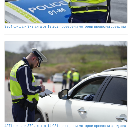
3901 фиша и 378 акта от 13 262 проверени моторни превозни средства
4271 фиша и 379 акта от 14 931 проверени моторни превозни средства