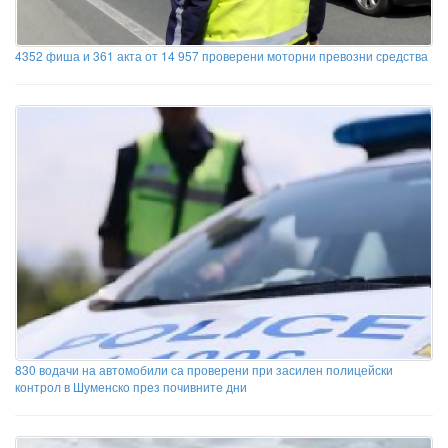
4352 фиша и 361 акта от 14 957 проверени моторни превозни средства
830 водачи на автомобили са проверени при засилен полицейски
контрол в Шуменско през почивните дни