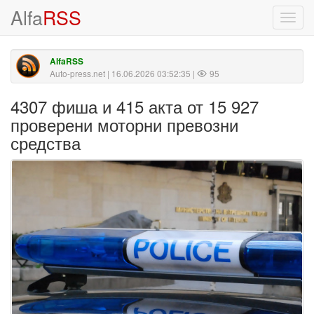
Alfa
RSS
Toggl
navig
AlfaRSS
Auto-press.net
| 16.06.2026 03:52:35 |
95
4307 фиша и 415 акта от 15 927
проверени моторни превозни
средства