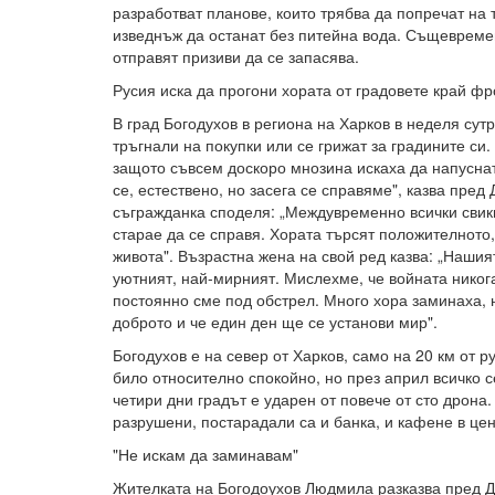
разработват планове, които трябва да попречат на
изведнъж да останат без питейна вода. Същевреме
отправят призиви да се запасява.
Русия иска да прогони хората от градовете край ф
В град Богодухов в региона на Харков в неделя сутр
тръгнали на покупки или се грижат за градините си.
защото съвсем доскоро мнозина искаха да напуснат
се, естествено, но засега се справяме", казва пред
съгражданка споделя: „Междувременно всички свикн
старае да се справя. Хората търсят положителното
живота". Възрастна жена на свой ред казва: „Нашия
уютният, най-мирният. Мислехме, че войната никога
постоянно сме под обстрел. Много хора заминаха, 
доброто и че един ден ще се установи мир".
Богодухов е на север от Харков, само на 20 км от р
било относително спокойно, но през април всичко с
четири дни градът е ударен от повече от сто дрона
разрушени, постарадали са и банка, и кафене в це
"Не искам да заминавам"
Жителката на Богодоухов Людмила разказва пред ДВ