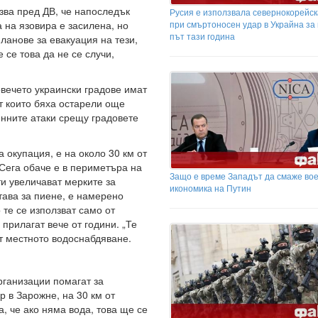
ва пред ДВ, че напоследък
Русия е използвала севернокорейск
 на язовира е засилена, но
при смъртоносен удар в Украйна за
път тази година
планове за евакуация на тези,
 се това да не се случи,
вечето украински градове имат
т които бяха остарели още
янните атаки срещу градовете
 окупация, е на около 30 км от
Сега обаче е в периметъра на
Защо е време Западът да смаже во
ти увеличават мерките за
икономика на Путин
става за пиене, е намерено
те се използват само от
прилагат вече от години. „Те
т местното водоснабдяване.
рганизации помагат за
 в Зарожне, на 30 км от
, че ако няма вода, това ще се