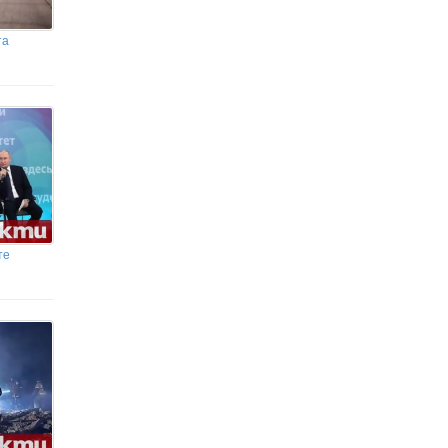
Зам.-министърът на спорта Ю.
Тодорова посети младежките
центрове в Благоевград, Кюстендил и
та
Дупница
Вълци нападат коне край
ковачевско село
те