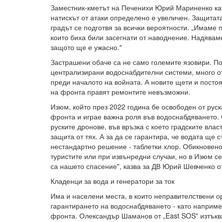
Заместник-кметът на Печенихи Юрий Мариненко каз
натискът от атаки определено е увеличен. Защитата
градът се подготвя за всички вероятности. „Имаме 
които биха били засегнати от наводнение. Надяваме
защото ще е ужасно."
Застрашени обаче са не само големите язовири. По
централизирани водоснабдителни системи, много о
преди началото на войната. А новите щети и посто
на фронта правят ремонтите невъзможни.
Изюм, който през 2022 година бе освободен от руска
фронта и играе важна роля във водоснабдяването. 
руските дронове, във връзка с което градските влас
защита от тях. А за да се гарантира, че водата ще 
нестандартно решение - таблетки хлор. Обикновено 
туристите или при извънредни случаи, но в Изюм се 
са нашето спасение", казва за ДВ Юрий Шевченко о
Кладенци за вода и генератори за ток
Има и населени места, в които неправителствени о
гарантирането на водоснабдяването - като например
фронта. Олександър Шаманов от „East SOS" изтъква