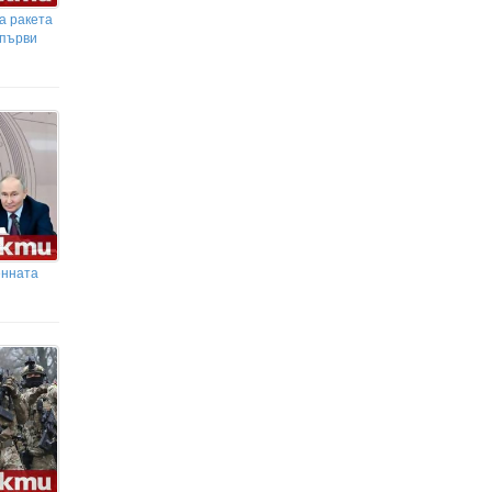
а ракета
 първи
енната