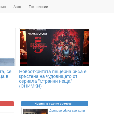
ние
Авто
Технологии
а, се
Новооткритата пещерна риба е
ца в
кръстена на чудовището от
сериала "Странни неща"
(СНИМКИ)
Новини в реално времеss
Дронове убиха две жени