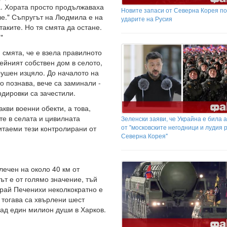
га. Хората просто продължаваха
Новите запаси от Северна Корея п
зле." Съпругът на Людмила е на
ударите на Русия
аките. Но тя смята да остане.
"
 смята, че е взела правилното
ейният собствен дом в селото,
зрушен изцяло. До началото на
то познава, вече са заминали -
рдировки са зачестили.
кви военни обекти, а това,
те в селата и цивилната
Зеленски заяви, че Украйна е била 
от "московските негодници и лудия 
итаеми тези контролирани от
Северна Корея"
лечен на около 40 км от
ът е от голямо значение, тъй
край Печенихи неколкократно е
 тогава са хвърлени шест
ад един милион души в Харков.