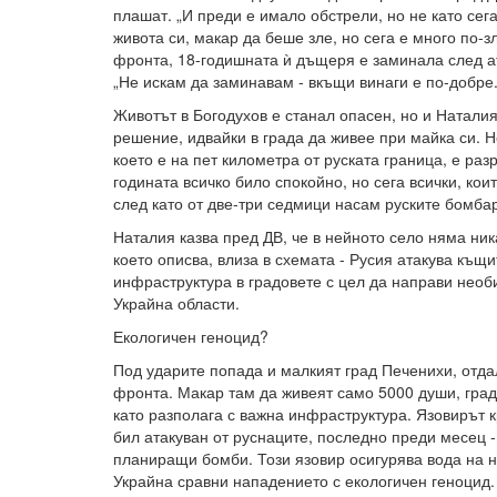
плашат. „И преди е имало обстрели, но не като се
живота си, макар да беше зле, но сега е много по-
фронта, 18-годишната ѝ дъщеря е заминала след ат
„Не искам да заминавам - вкъщи винаги е по-добре.
Животът в Богодухов е станал опасен, но и Наталия
решение, идвайки в града да живее при майка си. Н
което е на пет километра от руската граница, е ра
годината всичко било спокойно, но сега всички, кои
след като от две-три седмици насам руските бомба
Наталия казва пред ДВ, че в нейното село няма ника
което описва, влиза в схемата - Русия атакува къщи
инфраструктура в градовете с цел да направи необ
Украйна области.
Екологичен геноцид?
Под ударите попада и малкият град Печенихи, отда
фронта. Макар там да живеят само 5000 души, град
като разполага с важна инфраструктура. Язовирът 
бил атакуван от руснаците, последно преди месец -
планиращи бомби. Този язовир осигурява вода на н
Украйна сравни нападението с екологичен геноцид.