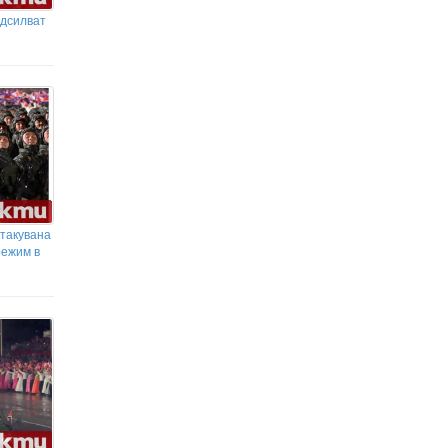
одсилват
атакувана
режим в