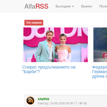
Alfa
RSS
България
Бизнес
Пол
Топ новини
Спират продължанието на
Федера
"Барби"?
Герман
дрона 
AlfaRSS
Fakti.bg
| 16.06.2026 09:36:17 |
66