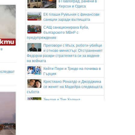
в Павлоград, ранени в
Херсон и Одеса
ЕК плаши Румъния с финансови
санкции заради въглищата
САЩ санкционираха Куба,
българското МВнР с
предупреждение
Преговори с Мъск, роботи-убийци
те
и отново министър: Отстраненият
Федоров разкри стратегията си за водене
на войната
Кейти Пери и Трюдо на почивка в
еследват
Гърция
Кристиано Роналдо и Джорджина
се женят на Мадейра следващата
събота
Зендая и Том Холанд
организираха втора сватбена
церемония в Англия
Черноморието остава по-
прохладно: Бургас с 32° под жълт
код днес