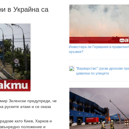
ни в Украйна са
Инвестира ли Германия в правилни
оръжия?
"Варварство": руски дронове пр
цивилни по улиците
мир Зеленски предупреди, че
а руските атаки и се оказа
градове като Киев, Харков и
 извънредно положение и