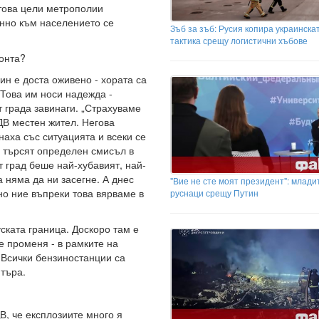
 това цели метрополии
нно към населението се
Зъб за зъб: Русия копира украинска
тактика срещу логистични хъбове
ронта?
ин е доста оживено - хората са
 Това им носи надежда -
 града завинаги. „Страхуваме
 ДВ местен жител. Негова
аха със ситуацията и всеки се
, търсят определен смисъл в
т град беше най-хубавият, най-
 няма да ни засегне. А днес
"Вие не сте моят президент": млади
но ние въпреки това вярваме в
руснаци срещу Путин
уската граница. Доскоро там е
е променя - в рамките на
. Всички бензиностанции са
нтъра.
, че експлозиите много я