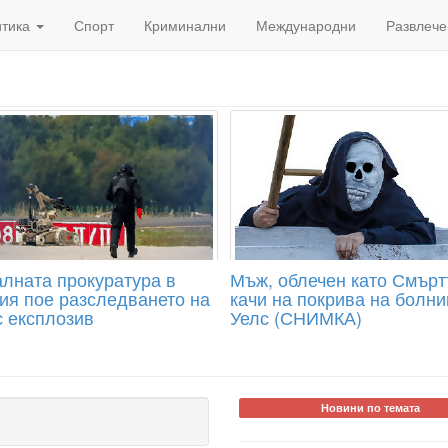
итика
Спорт
Криминални
Международни
Развлече
лната прокуратура в
Мъж, облечен като Смъртт
ия пое разследването на
качи на покрива на болни
с експлозив
Уелс (СНИМКА)
Новини по темата