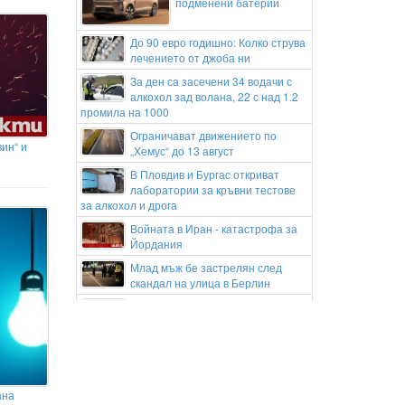
подменени батерии
До 90 евро годишно: Колко струва
лечението от джоба ни
За ден са засечени 34 водачи с
алкохол зад волана, 22 с над 1.2
промила на 1000
Ограничават движението по
вин“ и
„Хемус“ до 13 август
В Пловдив и Бургас откриват
лаборатории за кръвни тестове
за алкохол и дрога
Войната в Иран - катастрофа за
Йордания
Млад мъж бе застрелян след
скандал на улица в Берлин
Хороскоп за 10 август 2026:
Идеите идват бързо при
Близнаците, а Девите да намалят темпото
Илиан Илиев: Трудно мога да си
обясня този срив за 8 минути при
пет защитника
ана