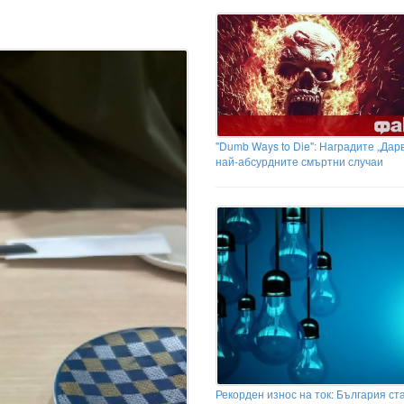
"Dumb Ways to Die": Наградите „Дар
най-абсурдните смъртни случаи
Рекорден износ на ток: България ст