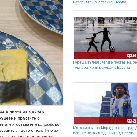
батерията на Източна Европа
Гореща вълна! Жегите поставиха р
температурни рекорди в Европа
не е липса на маниер.
ръцете и пръстите с
те я и я оставяте настрана до
Масажистът на Марадона: На края 
рсвайте лицето с нея. Тя е за
искаше нито да яде, нито да се мие
а. Това вече е неправилно.