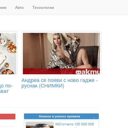
ние
Авто
Технологии
Андреа се появи с ново гадже -
о по-
руснак (СНИМКИ)
ават
Новини в реално времеss
NIO отчете 120 000 000