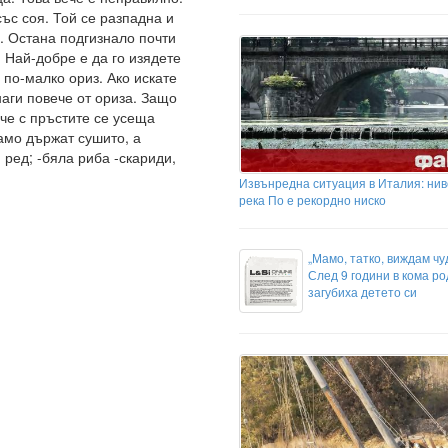
със соя. Той се разпадна и
а. Остана подгизнало почти
. Най-добре е да го изядете
 по-малко ориз. Ако искате
наги повече от ориза. Защо
 че с пръстите се усеща
само държат сушито, а
 ред; -бяла риба -скариди,
Извънредна ситуация в Италия: нив
река По е рекордно ниско
„Мамо, татко, виждам чу
След 9 години в кома р
загубиха детето си