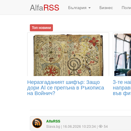
Alfa
RSS
България
Бизнес
Пол
Топ новини
Неразгаданият шифър: Защо
3-те н
дори AI се препъна в Ръкописа
направ
на Войнич?
във фи
AlfaRSS
Slava.bg
| 16.06.2026 10:23:34 |
54