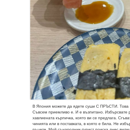
В Япония можете да ядете суши С ПРЪСТИ. Това 
Съвсем приемливо е. И е възпитано. Избърсвате 
хавлиената кърпичка, която ви се предлага. Сгъва
чинията или в поставката, в която е била. Не избъ
ръцете. Мой сънародник-турист поиска днес вилиц