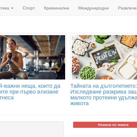
итика
Спорт
Криминални
Международни
Развлече
ай-важни неща, които да
Тайната на дълголетието:
ите при първо влизане
Изследване разкрива защ
тнеса
малкото протеини удълж
живота
Новини по темата