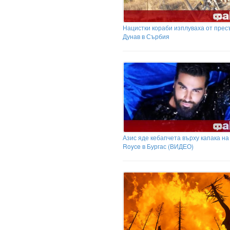
Нацистки кораби изплуваха от пре
Дунав в Сърбия
Азис яде кебапчета върху капака на 
Royce в Бургас (ВИДЕО)