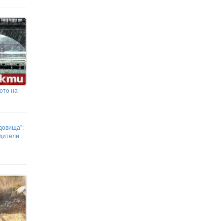
ото на
довища":
одители