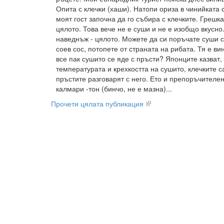
Опита с клечки (хаши). Натопи ориза в чинийката 
моят гост започна да го събира с клечките. Грешк
цялото. Това вече не е суши и не е изобщо вкусно
наведнъж - цялото. Можете да си поръчате суши с
соев сос, потопете от страната на рибата. Тя е ви
все пак сушито се яде с пръсти? Японците казват,
температурата и крехкостта на сушито, клечките 
пръстите разговарят с него. Ето и препоръчителен
калмари -тон (бинчо, не е мазна)...
Прочети цялата публикация