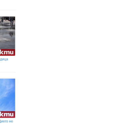
Бъди уверен в действията си, но
остави място и за чужди идеи
едица
Диего не