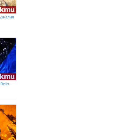
съхналия
Rolls-