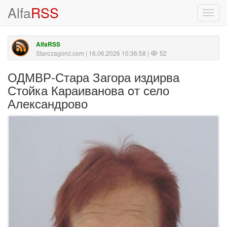
Alfa
RSS
Toggl
navig
AlfaRSS
Starozagorci.com
| 16.06.2026 10:36:58 |
52
ОДМВР-Стара Загора издирва
Стойка Караивановa oт село
Александрово