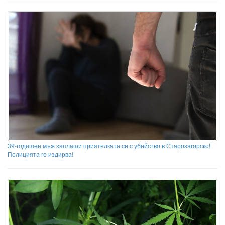
39-годишен мъж заплаши приятелката си с убийство в Старозагорско!
Полицията го издирва!