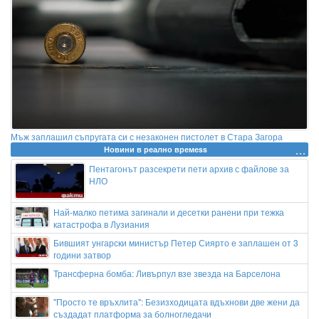
Мъж заплашил съпругата си с незаконен пистолет в Стара Загора
Новини в реално времеss
Пентагонът разсекрети пети архив с файлове за
НЛО
Най-малко петима загинали и десетки ранени при тежка
катастрофа в Лузиания
Бившият унгарски министър Петер Сиярто е заплашен от 3
години затвор
Трансферна бомба: Ливърпул взе звезда на Барселона
"Просто те връхлита": Безизходицата вдъхнови две жени да
създадат платформа за болногледачи