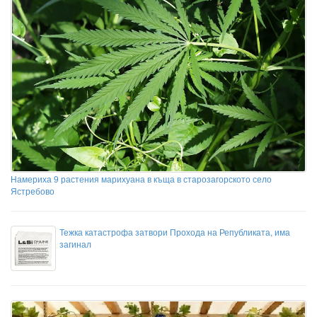
Намериха 9 растения марихуана в къща в старозагорското село
Ястребово
Тежка катастрофа затвори Прохода на Републиката, има
загинал