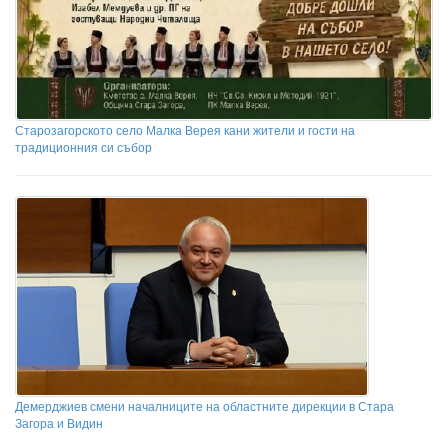
Старозагорското село Малка Верея кани жители и гости на
традиционния си събор
Демерджиев смени началниците на областните дирекции в Стара
Загора и Видин