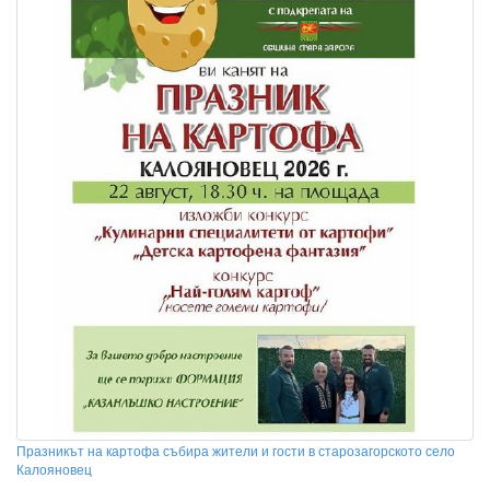
Празникът на картофа събира жители и гости в старозагорското село
Калояновец