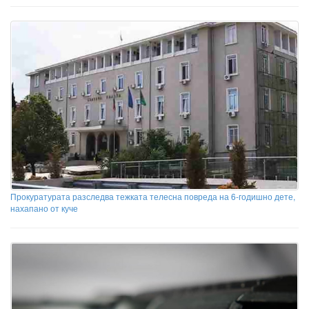
Прокуратурата разследва тежката телесна повреда на 6-годишно дете,
нахапано от куче