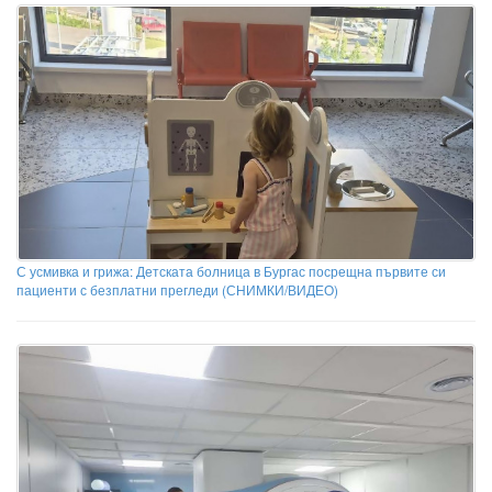
С усмивка и грижа: Детската болница в Бургас посрещна първите си
пациенти с безплатни прегледи (СНИМКИ/ВИДЕО)