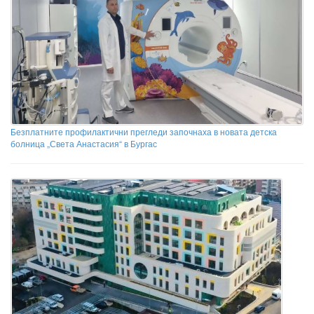
Безплатните профилактични прегледи започнаха в новата детска
болница „Света Анастасия“ в Бургас