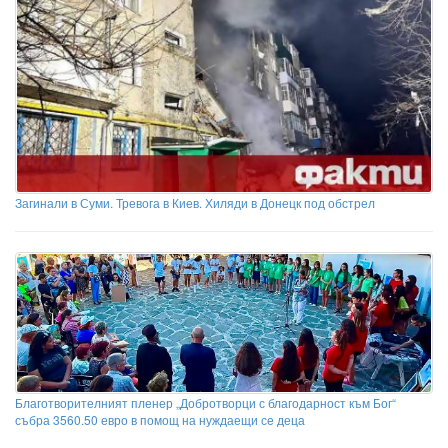
Загинали в Суми. Тревога в Киев. Хиляди в Донецк под обстрел
Благотворителният пленер „Добротворци с благодарност към Бог“
събра 3560.50 евро в помощ на нуждаещи се деца