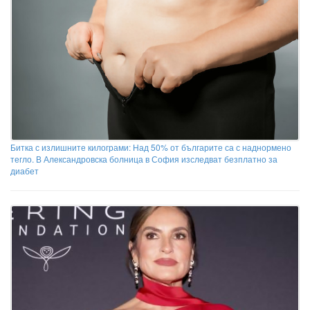
Битка с излишните килограми: Над 50% от българите са с наднормено
тегло. В Александровска болница в София изследват безплатно за
диабет