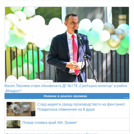
Васил Терзиев откри обновената ДГ №178 „Сребърно копитце“ в район
„Младост“
Новини в реално времеss
След акцията срещу производството на фентанил:
Повдигнаха обвинения на 8 души
Пожар пламна край АМ „Тракия“