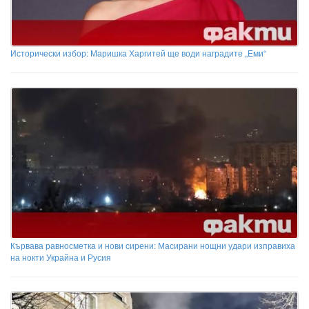
Исторически избор: Маришка Харгитей ще води наградите „Еми“
Кървава равносметка и нови сирени: Масирани нощни удари изправиха
на нокти Украйна и Русия