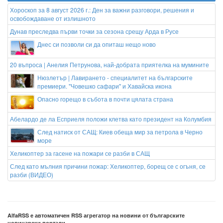
Хороскоп за 8 август 2026 г.: Ден за важни разговори, решения и
освобождаване от излишното
Дунав преследва първи точки за сезона срещу Арда в Русе
Днес си позволи си да опиташ нещо ново
20 въпроса | Анелия Петрунова, най-добрата приятелка на мумините
Нюзлетър | Лавирането - специалитет на българските
премиери. "Човешко сафари" и Хавайска икона
Опасно горещо в събота в почти цялата страна
Абелардо де ла Есприеля положи клетва като президент на Колумбия
След натиск от САЩ: Киев обеща мир за петрола в Черно
море
Хеликоптер за гасене на пожари се разби в САЩ
След като мълния причини пожар: Хеликоптер, борещ се с огъня, се
разби (ВИДЕО)
AlfaRSS е автоматичен RSS агрегатор на новини от българските
новинарски портали.