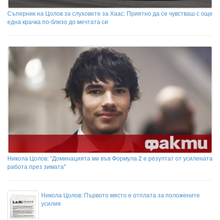
Съперник на Цолов за слуховете за Хаас: Приятно да се чувстваш с още
една крачка по-близо до мечтата си
Никола Цолов: "Доминацията ми във Формула 2 е резултат от усилената
работа през зимата"
Никола Цолов: Първото място е отплата за положените
усилия