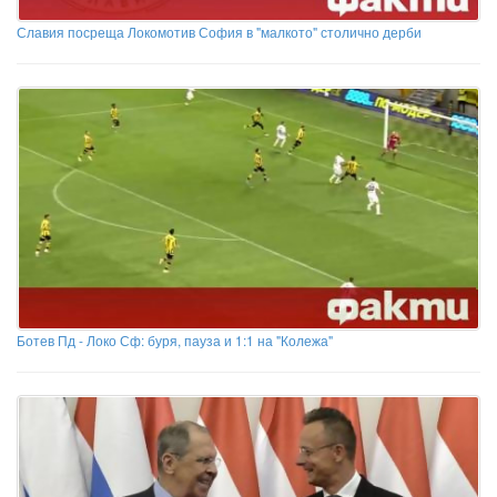
Славия посреща Локомотив София в "малкото" столично дерби
Ботев Пд - Локо Сф: буря, пауза и 1:1 на "Колежа"