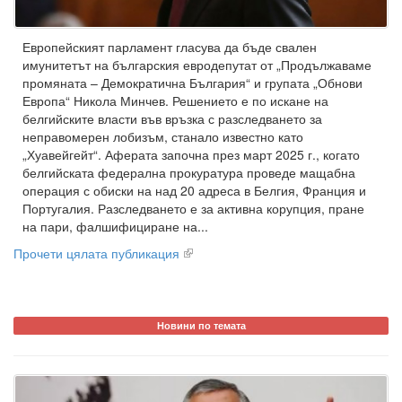
Европейският парламент гласува да бъде свален
имунитетът на българския евродепутат от „Продължаваме
промяната – Демократична България“ и групата „Обнови
Европа“ Никола Минчев. Решението е по искане на
белгийските власти във връзка с разследването за
неправомерен лобизъм, станало известно като
„Хуавейгейт“. Аферата започна през март 2025 г., когато
белгийската федерална прокуратура проведе мащабна
операция с обиски на над 20 адреса в Белгия, Франция и
Португалия. Разследването е за активна корупция, пране
на пари, фалшифициране на...
Прочети цялата публикация
Новини по темата