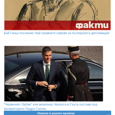
Бай Ганьо посланик: Най-срамните гафове на българската дипломация
"Червеният Орбан" или визионер: Кризата в Сеута постави под
прожекторите Педро Санчес
Новини в реално времеss