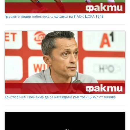
Гръцките медии побесняха след хикса на ПАО с ЦСКА 1948
Христо Янев: Почнахме да се нагаждаме към този цикъл от мачове