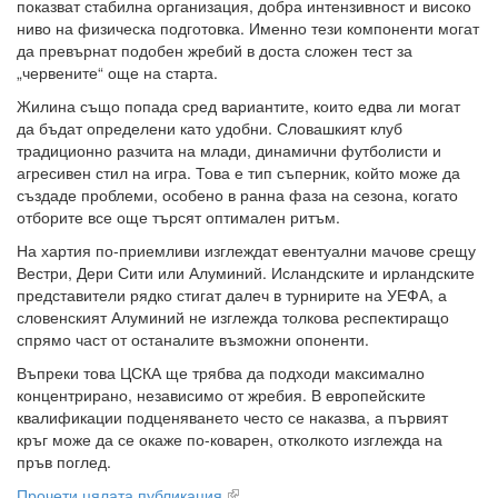
показват стабилна организация, добра интензивност и високо
ниво на физическа подготовка. Именно тези компоненти могат
да превърнат подобен жребий в доста сложен тест за
„червените“ още на старта.
Жилина също попада сред вариантите, които едва ли могат
да бъдат определени като удобни. Словашкият клуб
традиционно разчита на млади, динамични футболисти и
агресивен стил на игра. Това е тип съперник, който може да
създаде проблеми, особено в ранна фаза на сезона, когато
отборите все още търсят оптимален ритъм.
На хартия по-приемливи изглеждат евентуални мачове срещу
Вестри, Дери Сити или Алуминий. Исландските и ирландските
представители рядко стигат далеч в турнирите на УЕФА, а
словенският Алуминий не изглежда толкова респектиращо
спрямо част от останалите възможни опоненти.
Въпреки това ЦСКА ще трябва да подходи максимално
концентрирано, независимо от жребия. В европейските
квалификации подценяването често се наказва, а първият
кръг може да се окаже по-коварен, отколкото изглежда на
пръв поглед.
Прочети цялата публикация