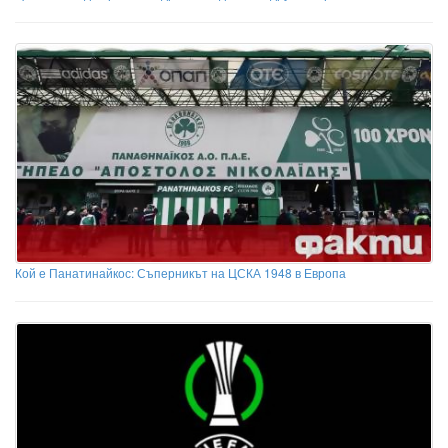
Кой е Панатинайкос: Съперникът на ЦСКА 1948 в Европа