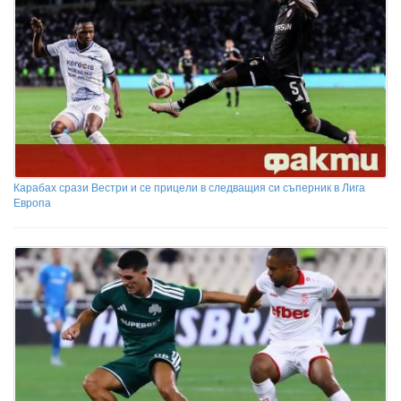
Карабах срази Вестри и се прицели в следващия си съперник в Лига
Европа