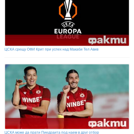
ЦСКА срещу ОФИ Крит при успех над Макаби Тел Авив
ЦСКА може да прати Пиедраита под наем в друг отбор