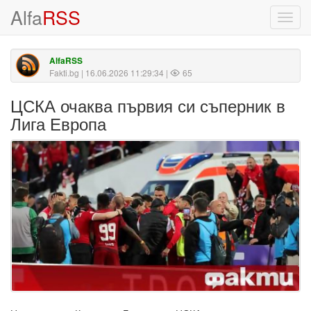
Alfa
RSS
Toggl
navig
AlfaRSS
Fakti.bg
| 16.06.2026 11:29:34 |
65
ЦСКА очаква първия си съперник в
Лига Европа