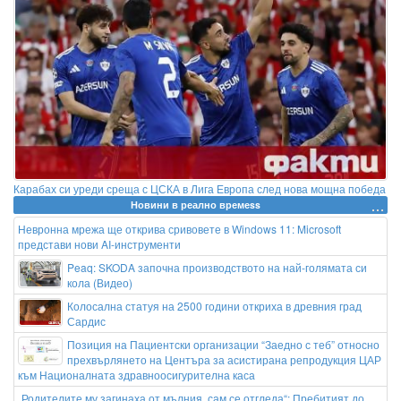
Карабах си уреди среща с ЦСКА в Лига Европа след нова мощна победа
Новини в реално времеss
Невронна мрежа ще открива сривовете в Windows 11: Microsoft
представи нови AI-инструменти
Peaq: SKODA започна производството на най-голямата си
кола (Видео)
Колосална статуя на 2500 години откриха в древния град
Сардис
Позиция на Пациентски организации “Заедно с теб” относно
прехвърлянето на Центъра за асистирана репродукция ЦАР
към Националната здравноосигурителна каса
„Родителите му загинаха от мълния, сам се отгледа“: Пребитият до