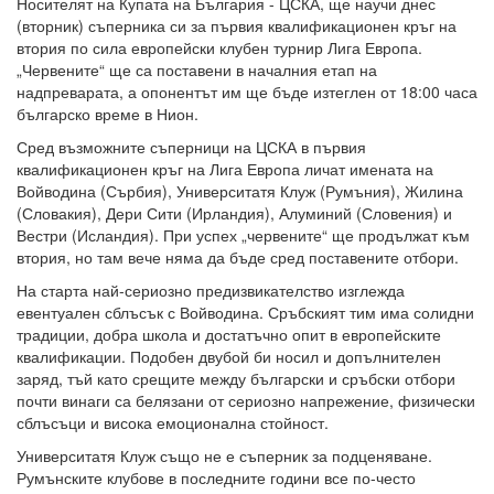
Носителят на Купата на България - ЦСКА, ще научи днес
(вторник) съперника си за първия квалификационен кръг на
втория по сила европейски клубен турнир Лига Европа.
„Червените“ ще са поставени в началния етап на
надпреварата, а опонентът им ще бъде изтеглен от 18:00 часа
българско време в Нион.
Сред възможните съперници на ЦСКА в първия
квалификационен кръг на Лига Европа личат имената на
Войводина (Сърбия), Университатя Клуж (Румъния), Жилина
(Словакия), Дери Сити (Ирландия), Алуминий (Словения) и
Вестри (Исландия). При успех „червените“ ще продължат към
втория, но там вече няма да бъде сред поставените отбори.
На старта най-сериозно предизвикателство изглежда
евентуален сблъсък с Войводина. Сръбският тим има солидни
традиции, добра школа и достатъчно опит в европейските
квалификации. Подобен двубой би носил и допълнителен
заряд, тъй като срещите между български и сръбски отбори
почти винаги са белязани от сериозно напрежение, физически
сблъсъци и висока емоционална стойност.
Университатя Клуж също не е съперник за подценяване.
Румънските клубове в последните години все по-често