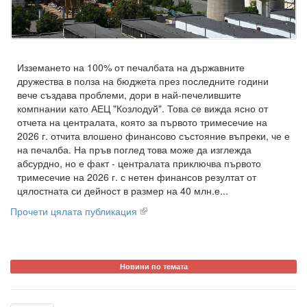
Изземането на 100% от печалбата на държавните
дружества в полза на бюджета през последните години
вече създава проблеми, дори в най-печелившите
компнании като АЕЦ "Козлодуй". Това се вижда ясно от
отчета на централата, която за първото тримесечие на
2026 г. отчита влошено финансово състояние въпреки, че е
на печалба. На пръв поглед това може да изглежда
абсурдно, но е факт - централата приключва първото
тримесечие на 2026 г. с нетен финансов резултат от
цялостната си дейност в размер на 40 млн.е...
Прочети цялата публикация
Новини по темата