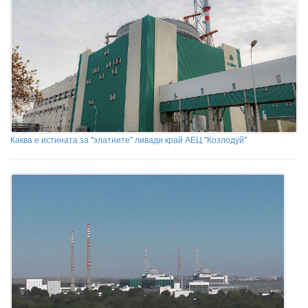
Каква е истината за "златните" ливади край АЕЦ "Козлодуй"