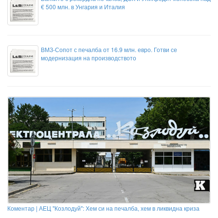
€ 500 млн. в Унгария и Италия
ВМЗ-Сопот с печалба от 16.9 млн. евро. Готви се
модернизация на производството
Коментар | АЕЦ "Козлодуй": Хем си на печалба, хем в ликвидна криза