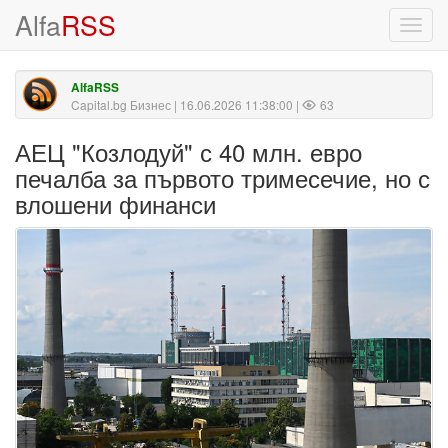
Alfa
RSS
Toggl
navig
AlfaRSS
Capital.bg Бизнес
| 16.06.2026 11:38:00 |
63
АЕЦ "Козлодуй" с 40 млн. евро
печалба за първото тримесечие, но с
влошени финанси