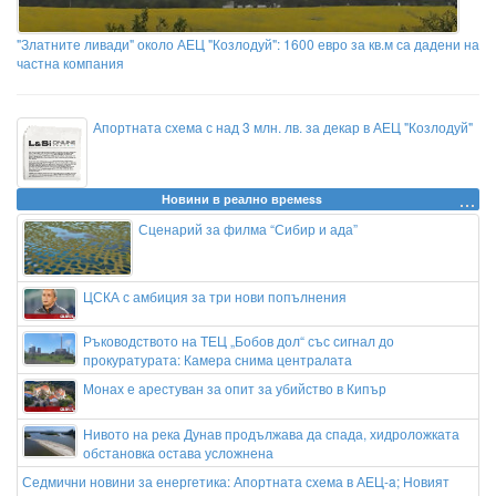
"Златните ливади" около АЕЦ "Козлодуй": 1600 евро за кв.м са дадени на
частна компания
Апортната схема с над 3 млн. лв. за декар в АЕЦ "Козлодуй"
Новини в реално времеss
Сценарий за филма “Сибир и ада”
ЦСКА с амбиция за три нови попълнения
Ръководството на ТЕЦ „Бобов дол“ със сигнал до
прокуратурата: Камера снима централата
Монах е арестуван за опит за убийство в Кипър
Нивото на река Дунав продължава да спада, хидроложката
обстановка остава усложнена
Седмични новини за енергетика: Апортната схема в АЕЦ-a; Новият