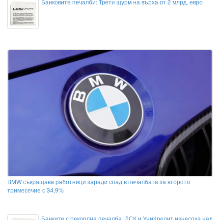
Банковите печалби: Трети щурм на върха от 2 млрд. евро
BMW съкращава работници заради спад в печалбата за второто
тримесечие с 34,9%
Банките с рекордна печалба, ДСК и УниКредит изнесоха над