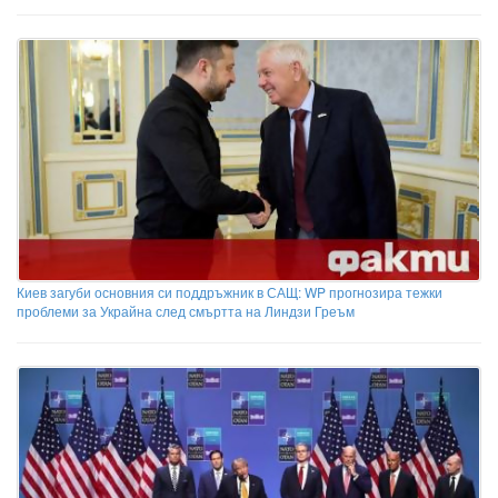
Киев загуби основния си поддръжник в САЩ: WP прогнозира тежки
проблеми за Украйна след смъртта на Линдзи Греъм