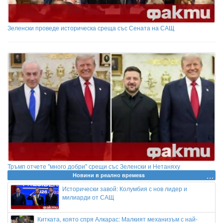
Зеленски проведе историческа среща със Сената на САЩ
Тръмп отчете "много добри" срещи със Зеленски и Нетаняху
Новини в реално времеss
Исторически завой: Колумбия с нов лидер и
милиарди от САЩ
Китката, която спря Алкарас: Малкият механизъм с най-