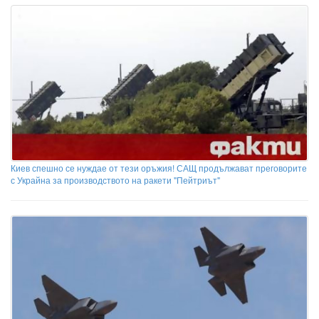
Киев спешно се нуждае от тези оръжия! САЩ продължават преговорите
с Украйна за производството на ракети "Пейтриът"