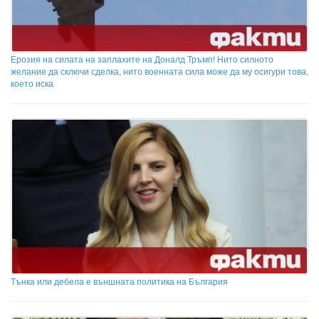
Ерозия на силата на заплахите на Доналд Тръмп! Нито силното
желание да сключи сделка, нито военната сила може да му осигури това,
което иска
Тънка или дебела е външната политика на България