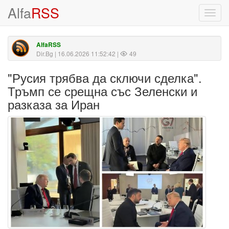
Alfa
RSS
Toggl
navig
AlfaRSS
Dir.Bg
| 16.06.2026 11:52:42 |
49
"Русия трябва да сключи сделка".
Тръмп се срещна със Зеленски и
разказа за Иран