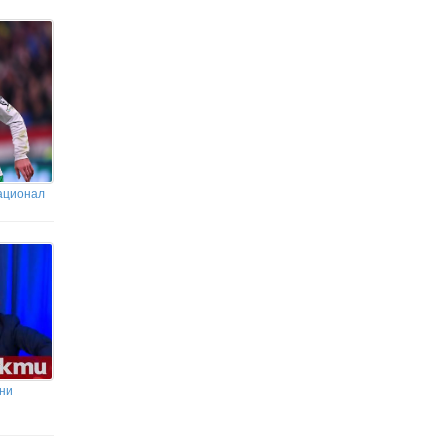
национал
зни