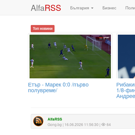
Alfa
RSS
България
Бизнес
Пол
Топ новини
Етър - Марек 0:0 /първо
Рибаки
полувреме/
1/8-фи
Андрее
AlfaRSS
Gong.bg
| 16.06.2026 11:56:30 |
64