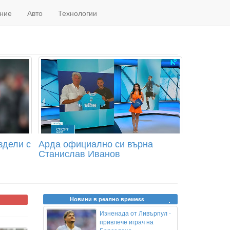
ние
Авто
Технологии
здели с
Арда официално си върна
Станислав Иванов
Новини в реално времеss
Изненада от Ливърпул -
привлече играч на