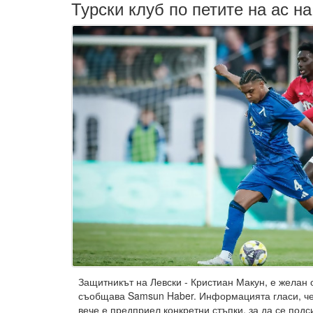
Турски клуб по петите на ас н
Защитникът на Левски - Кристиан Макун, е желан 
съобщава Samsun Haber. Информацията гласи, че
вече е предприел конкретни стъпки, за да се под