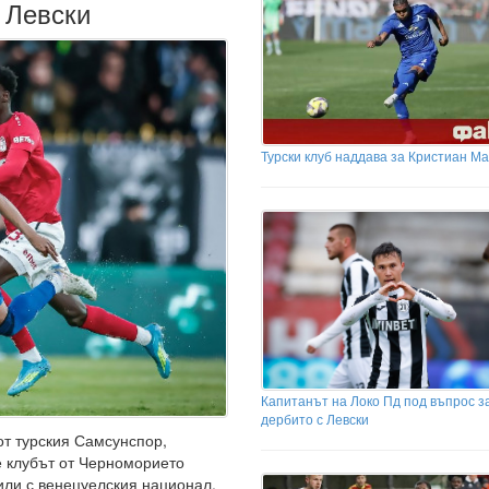
а Левски
Турски клуб наддава за Кристиан Ма
Капитанът на Локо Пд под въпрос з
дербито с Левски
от турския Самсунспор,
 клубът от Черноморието
сили с венецуелския национал.