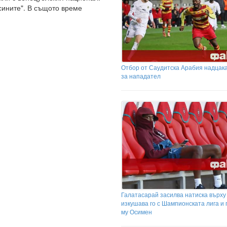
сините". В същото време
Отбор от Саудитска Арабия надцака
за нападател
Галатасарай засилва натиска върху
изкушава го с Шампионската лига и
му Осимен