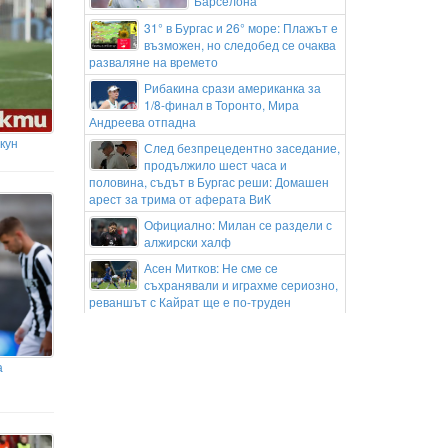
Барселона
31° в Бургас и 26° море: Плажът е
възможен, но следобед се очаква
разваляне на времето
Рибакина срази американка за
1/8-финал в Торонто, Мира
Андреева отпадна
кун
След безпрецедентно заседание,
продължило шест часа и
половина, съдът в Бургас реши: Домашен
арест за трима от аферата ВиК
Официално: Милан се раздели с
алжирски халф
Асен Митков: Не сме се
съхранявали и играхме сериозно,
реваншът с Кайрат ще е по-труден
Сенатът на САЩ прие с голямо
мнозинство нов пакет санкции
срещу Русия
а
Пуснаха под домашен арест
бившия шеф на ВиК-Бургас и още
двама служители на дружеството
Подготвя ли Риана нов албум