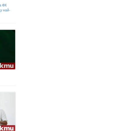
а ФК
у най-