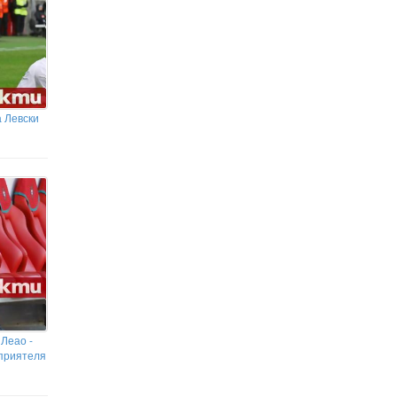
Гонка с полицията в София:
Заловиха Венци „Белия Негър“ с
460 000 евро
 Левски
 Леао -
 приятеля