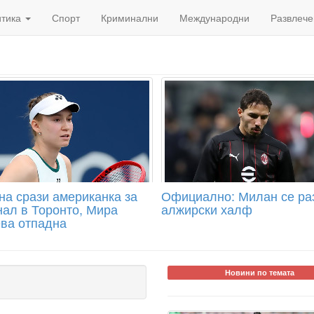
итика
Спорт
Криминални
Международни
Развлече
на срази американка за
Официално: Милан се ра
нал в Торонто, Мира
алжирски халф
ва отпадна
Новини по темата