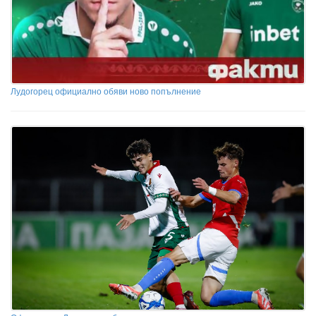
Лудогорец официално обяви ново попълнение