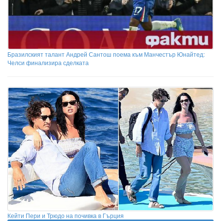
Бразилският талант Андрей Сантош поема към Манчестър Юнайтед:
Челси финализира сделката
Кейти Пери и Трюдо на почивка в Гърция