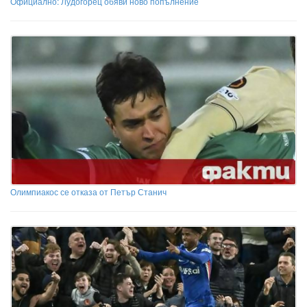
Официално: Лудогорец обяви ново попълнение
Олимпиакос се отказа от Петър Станич