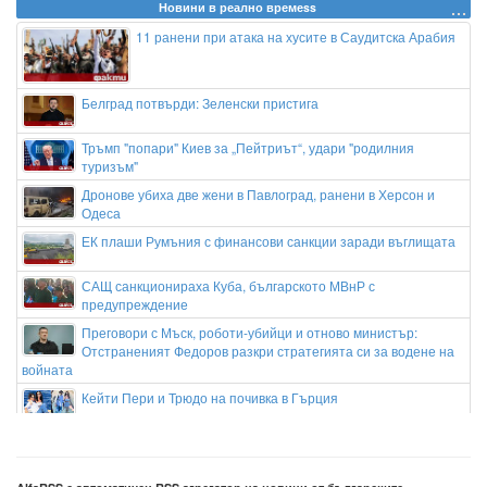
Новини в реално времеss
11 ранени при атака на хусите в Саудитска Арабия
Белград потвърди: Зеленски пристига
Тръмп "попари" Киев за „Пейтриът“, удари "родилния
туризъм"
Дронове убиха две жени в Павлоград, ранени в Херсон и
Одеса
ЕК плаши Румъния с финансови санкции заради въглищата
САЩ санкционираха Куба, българското МВнР с
предупреждение
Преговори с Мъск, роботи-убийци и отново министър:
Отстраненият Федоров разкри стратегията си за водене на
войната
Кейти Пери и Трюдо на почивка в Гърция
Кристиано Роналдо и Джорджина се женят на Мадейра
следващата събота