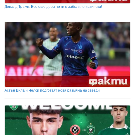
Доналд Тръмп: Все още дори не ги е заболяло истински!
Астън Вила и Челси подготвят нова размяна на звезди