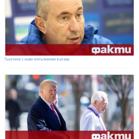
Гьозтепе с ново попълнение в атака