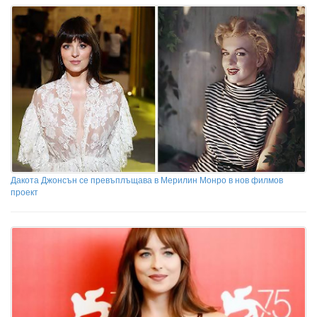
Дакота Джонсън се превъплъщава в Мерилин Монро в нов филмов
проект