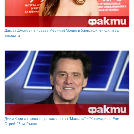
Дакота Джонсън е новата Мерилин Монро в биографичен филм за
звездата
Джим Кери се прости с режисьора на "Маската" и "Кошмари на Елм
Стрийт" Чък Ръсел