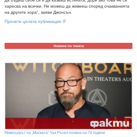
харесва на всички. Не можеш да живееш според очакванията
на другите хора“, заяви Джонсън.
Прочети цялата публикация
Новини по темата
Режисьорът на „Маската“ Чък Ръсел почина на 74 години