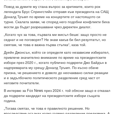
Повод за думите му стана въпрос за критиките, които рок
легендата Брус Спрингстийн отправя към президента на САЩ
Доналд Тръмп по време на концертите от настоящото си
турне. Скалата заяви, че според него подобни конфликти биха
могли да бъдат разрешавани чрез директен диалог.
„Когато чух за това, първата ми мисъл беше: защо просто не
седнат и не поговорят? Не знам какъв би бил резултатът, но
смятам, че това е важна първа стъпка“, каза той.
Дуейн Джонсън, който се определя като независим избирател,
привлече значително внимание по време на президентските
избори през 2020 г., когато публично подкрепи Джо Байдън в
надпреварата му срещу Доналд Тръмп. По-късно обаче
призна, че решението е довело до неочаквано силни реакции
и е задълбочило политическото разделение сред част от
неговите почитатели.
В интервю за Fox News през 2024 г. той обясни защо е отказал
да подкрепи кандидат на президентските избори същата
година.
„Тогава смятах, че това е правилното решение. Но
впоследствие осъзнах колко голямо разделение предизвика. А