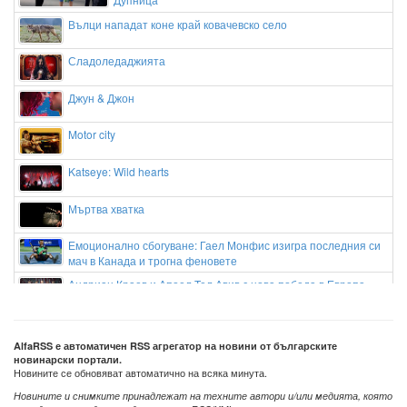
Вълци нападат коне край ковачевско село
Сладоледаджията
Джун & Джон
Motor city
Katseye: Wild hearts
Мъртва хватка
Емоционално сбогуване: Гаел Монфис изигра последния си
мач в Канада и трогна феновете
Андриан Краев и Апоел Тел Авив с нова победа в Европа
„Вие сте сърцето на този фестивал“: Кметът Баненски
благодари на хилядите гости на Банско Джаз
AlfaRSS е автоматичен RSS агрегатор на новини от българските
новинарски портали.
Новините се обновяват автоматично на всяка минута.
Новините и снимките принадлежат на техните автори и/или медията, която