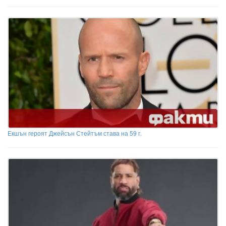
Екшън героят Джейсън Стейтъм става на 59 г.