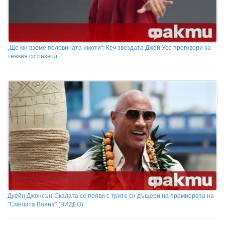
„Ще ми вземе половината имоти“: Кеч звездата Джей Усо проговори за
тежкия си развод
Дуейн Джонсън-Скалата се появи с трите си дъщери на премиерата на
"Смелата Ваяна" (ВИДЕО)