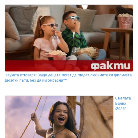
Науката отговаря: Защо децата могат да гледат любимите си филмчета
десетки пъти, без да им омръзнат?
Смелата
Ваяна
/2026/