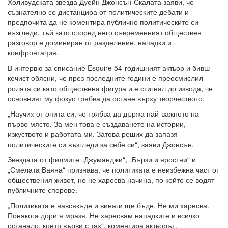
Холивудската звезда Дуейн Джонсън-Скалата заяви, че
съзнателно се дистанцира от политическите дебати и
предпочита да не коментира публично политическите си
възгледи, тъй като според него съвременният обществен
разговор е доминиран от разделение, нападки и
конфронтация.
В интервю за списание Esquire 54-годишният актьор и бивш
кечист обясни, че през последните години е преосмислил
ролята си като обществена фигура и е стигнал до извода, че
основният му фокус трябва да остане върху творчеството.
„Научих от опита си, че трябва да държа най-важното на
първо място. За мен това е създаването на истории,
изкуството и работата ми. Затова реших да запазя
политическите си възгледи за себе си“, заяви Джонсън.
Звездата от филмите „Джуманджи“, „Бързи и яростни“ и
„Смелата Ваяна“ признава, че политиката е неизбежна част от
обществения живот, но не харесва начина, по който се водят
публичните спорове.
„Политиката е навсякъде и винаги ще бъде. Не ми харесва.
Понякога дори я мразя. Не харесвам нападките и всичко
останало, което върви с тях“, коментира актьорът.