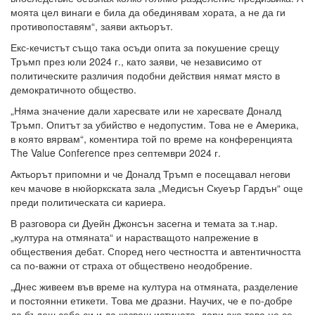
моята цел винаги е била да обединявам хората, а не да ги
противопоставям“, заяви актьорът.
Екс-кечистът също така осъди опита за покушение срещу
Тръмп през юли 2024 г., като заяви, че независимо от
политическите различия подобни действия нямат място в
демократичното общество.
„Няма значение дали харесвате или не харесвате Доналд
Тръмп. Опитът за убийство е недопустим. Това не е Америка,
в която вярвам“, коментира той по време на конференцията
The Value Conference през септември 2024 г.
Актьорът припомни и че Доналд Тръмп е посещавал негови
кеч мачове в нюйоркската зала „Медисън Скуеър Гардън“ още
преди политическата си кариера.
В разговора си Дуейн Джонсън засегна и темата за т.нар.
„култура на отмяната“ и нарастващото напрежение в
обществения дебат. Според него честността и автентичността
са по-важни от страха от обществено неодобрение.
„Днес живеем във време на култура на отмяната, разделение
и постоянни етикети. Това ме дразни. Научих, че е по-добре
да бъдеш себе си и да казваш истината, дори ако това не се