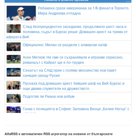
Рибакина срази американка за 1/8-финал в Торонто,
Мира Андреева отпадна
След безпрецедентно заседание, продължило шест часа и
половина, съдът в Бургас реши: Домашен арест за трима от
аферата ВиК
Официално: Милан се раздели с алжирски халф
Асен Митков: Не сме се съхранявали и играхме сериозно,
реваншът с Кайрат ще е по-труден
Сенатът на САЩ прие с голямо мнозинство нов пакет
санкции срещу Русия
Пуснаха под домашен арест бившия шеф на ВиК-Бургас и
още двама служители на дружеството
Подготвя ли Риана нов албум
Гонка с полицията в София: Заловиха Венци „Белия Негър“ с
460 000 евро
Апелативен съд в САЩ спря строителството на балната
зала на Тръмп
AlfaRSS е автоматичен RSS агрегатор на новини от българските
Сенатът на САЩ прие нови санкции срещу Путин, руския петрол и газ