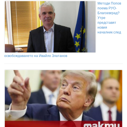
Методи Попов
поема РУО-
Благоевград?
Утре
представят
новия
началник след
освобождаването на Ивайло Златанов