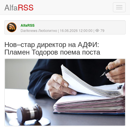
Alfa
RSS
Toggl
navig
AlfaRSS
Dariknews Любопитно
| 16.06.2026 12:00:00 |
79
Нов–стар директор на АДФИ:
Пламен Тодоров поема поста