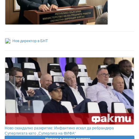
Нов директор в БНТ
Ново скандално разкритие: Инфантино искал да ребрандира
Суперлигата като „Суперлига на ФИФА“
Новини в реално времеss