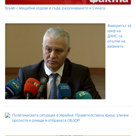
Тръмп с мащабни ходове в съда, разузнаването и Сената
Фаворитът за
шеф на
ДАНС се
опълчи на
кабинета
Политическата ситуация в Украйна: Правителствена криза, улични
протести и рокади в отбраната ОБЗОР