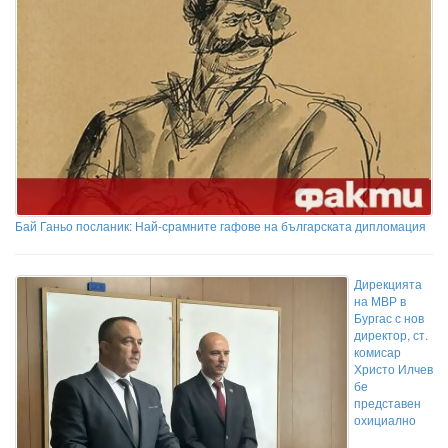
Бай Ганьо посланик: Най-срамните гафове на българската дипломация
Дирекцията
на МВР в
Бургас с нов
директор, ст.
комисар
Христо Илчев
бе
представен
охициално