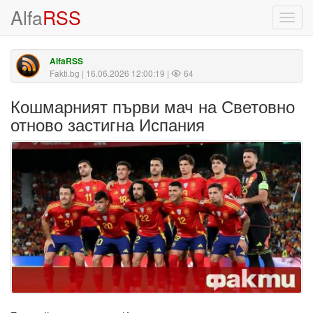
Alfa
RSS
Toggl
navig
AlfaRSS
Fakti.bg
| 16.06.2026 12:00:19 |
64
Кошмарният първи мач на Световно
отново застигна Испания