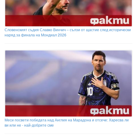
Словенският съдия Славко Винчич – сълзи от щастие след исторически
наряд за финала на Мондиал 2026
Меси посвети победата над Англия на Марадона и отсече: Харесва ли
ви или не - най-добрите сме