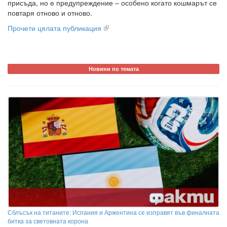
присъда, но е предупреждение – особено когато кошмарът се
повтаря отново и отново.
Прочети цялата публикация
Новини по темата
Сблъсък на титаните: Испания и Аржентина се изправят във финалната
битка за световната корона