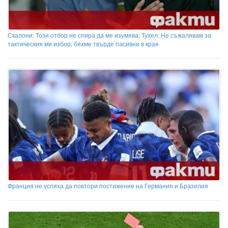
Скалони: Този отбор не спира да ме изумява; Тухел: Не съжалявам за
тактическия ми избор, бяхме твърде пасивни в края
Франция не успяха да повтори постижение на Германия и Бразилия