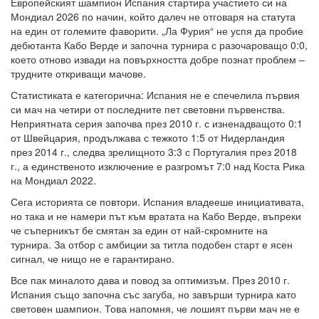
Европейският шампион Испания стартира участието си на
Мондиал 2026 по начин, който далеч не отговаря на статута
на един от големите фаворити. „Ла Фурия“ не успя да пробие
дебютанта Кабо Верде и започна турнира с разочароващо 0:0,
което отново извади на повърхността добре познат проблем –
трудните откриващи мачове.
Статистиката е категорична: Испания не е спечелила първия
си мач на четири от последните пет световни първенства.
Неприятната серия започва през 2010 г. с изненадващото 0:1
от Швейцария, продължава с тежкото 1:5 от Нидерландия
през 2014 г., следва зрелищното 3:3 с Португалия през 2018
г., а единственото изключение е разгромът 7:0 над Коста Рика
на Мондиал 2022.
Сега историята се повтори. Испания владееше инициативата,
но така и не намери път към вратата на Кабо Верде, въпреки
че съперникът бе смятан за един от най-скромните на
турнира. За отбор с амбиции за титла подобен старт е ясен
сигнал, че нищо не е гарантирано.
Все пак миналото дава и повод за оптимизъм. През 2010 г.
Испания също започна със загуба, но завърши турнира като
световен шампион. Това напомня, че лошият първи мач не е