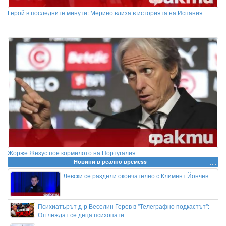
Герой в последните минути: Мерино влиза в историята на Испания
Жорже Жезус пое кормилото на Португалия
Новини в реално времеss
Левски се раздели окончателно с Климент Йончев
Психиатърът д-р Веселин Герев в "Телеграфно подкастът":
Отглеждат се деца психопати