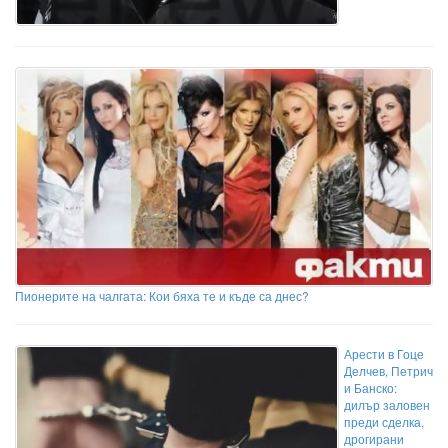
Пионерите на чалгата: Кои бяха те и къде са днес?
Арести в Гоце
Делчев, Петрич
и Банско:
дилър заловен
преди сделка,
дрогирани