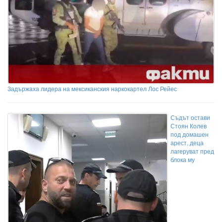
Задържаха лидера на мексиканския наркокартел Лос Рейес
Съдът остави
Стоян Колев
под домашен
арест, деца
лагеруват пред
блока му