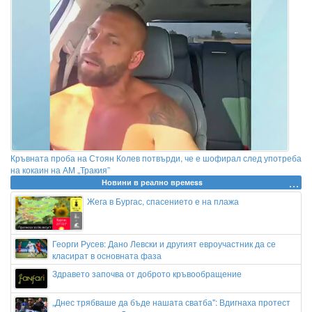
Кръвната проба на Стоян Колев потвърди, че е шофирал след употреба
на кокаин на АМ „Тракия”
Новини в реално времеss
Жега в Бургас, спасението е на плажа
Георги Русев: Дано Левски и другият евроучастник да се
класират в основната фаза
Здравето започва от доброто кръвообращение
„Днес трябваше да бъде нашата сватба": Вдигнаха протест