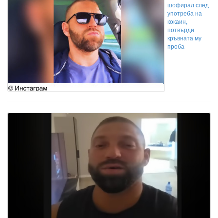
шофирал след
употреба на
кокаин,
потвърди
кръвната му
проба