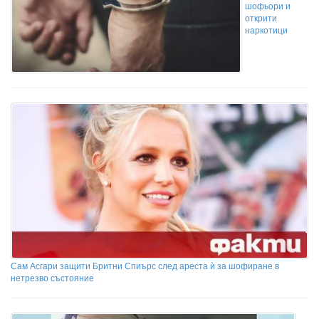
шофьори и
открити
наркотици
Сам Асгари защити Бритни Спиърс след ареста ѝ за шофиране в
нетрезво състояние