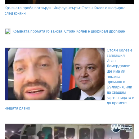
Кръвната проба потвърди: Инфлуенсърът Стоян Колев е шофирал
след кокаин
Кръвната пробата го закова: Стоян Колев е шофирал дрогиран
Стоян Колев е
заплашил
Иван
Демерджиев:
Ще има ли
някаква
промяна в
България, или
да хващам
картечницата и
да променя
нещата рязко!