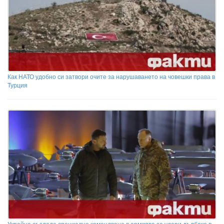
Как НАТО удобно си затвори очите за нарушаването на човешки права в
Турция
Украйна създаде специално командване в армията за удари дълбоко в