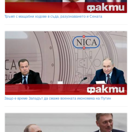
Тръмп с мащабни ходове в съда, разузнаването и Сената
Защо е време Западът да смаже военната икономика на Путин