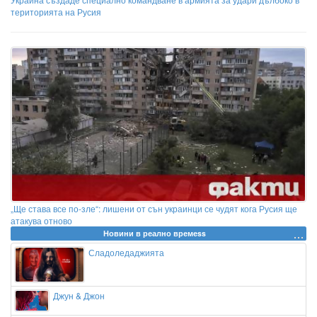
територията на Русия
„Ще става все по-зле“: лишени от сън украинци се чудят кога Русия ще
атакува отново
Новини в реално времеss
Сладоледаджията
Джун & Джон