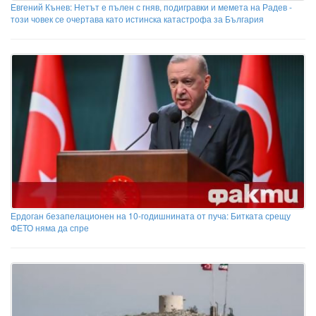
Евгений Кънев: Нетът е пълен с гняв, подигравки и мемета на Радев -
този човек се очертава като истинска катастрофа за България
Ердоган безапелационен на 10-годишнината от пуча: Битката срещу
ФЕТО няма да спре