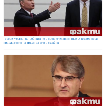
Говори Москва: Да, войната не е предпочитаният път! Очакваме нови
предложения на Тръмп за мир в Украйна