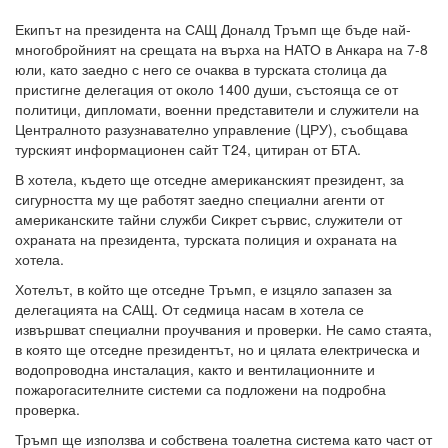
Екипът на президента на САЩ Доналд Тръмп ще бъде най-
многобройният на срещата на върха на НАТО в Анкара на 7-8
юли, като заедно с него се очаква в турската столица да
пристигне делегация от около 1400 души, състояща се от
политици, дипломати, военни представители и служители на
Централното разузнавателно управление (ЦРУ), съобщава
турският информационен сайт Т24, цитиран от БТА.
В хотела, където ще отседне американският президент, за
сигурността му ще работят заедно специални агенти от
американските тайни служби Сикрет сървис, служители от
охраната на президента, турската полиция и охраната на
хотела.
Хотелът, в който ще отседне Тръмп, е изцяло запазен за
делегацията на САЩ. От седмица насам в хотела се
извършват специални проучвания и проверки. Не само стаята,
в която ще отседне президентът, но и цялата електрическа и
водопроводна инсталация, както и вентилационните и
пожарогасителните системи са подложени на подробна
проверка.
Тръмп ще използва и собствена тоалетна система като част от