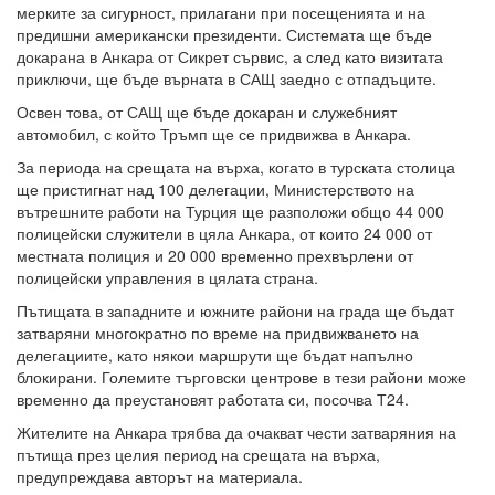
мерките за сигурност, прилагани при посещенията и на
предишни американски президенти. Системата ще бъде
докарана в Анкара от Сикрет сървис, а след като визитата
приключи, ще бъде върната в САЩ заедно с отпадъците.
Освен това, от САЩ ще бъде докаран и служебният
автомобил, с който Тръмп ще се придвижва в Анкара.
За периода на срещата на върха, когато в турската столица
ще пристигнат над 100 делегации, Министерството на
вътрешните работи на Турция ще разположи общо 44 000
полицейски служители в цяла Анкара, от които 24 000 от
местната полиция и 20 000 временно прехвърлени от
полицейски управления в цялата страна.
Пътищата в западните и южните райони на града ще бъдат
затваряни многократно по време на придвижването на
делегациите, като някои маршрути ще бъдат напълно
блокирани. Големите търговски центрове в тези райони може
временно да преустановят работата си, посочва Т24.
Жителите на Анкара трябва да очакват чести затваряния на
пътища през целия период на срещата на върха,
предупреждава авторът на материала.