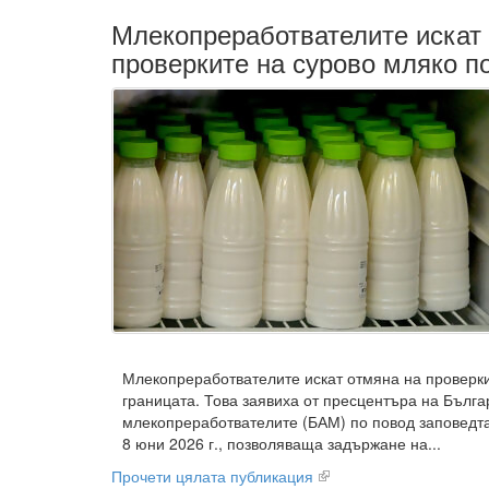
Млекопреработвателите искат
проверките на сурово мляко п
Млекопреработвателите искат отмяна на проверки
границата. Това заявиха от пресцентъра на Бълга
млекопреработвателите (БАМ) по повод заповедта
8 юни 2026 г., позволяваща задържане на...
Прочети цялата публикация