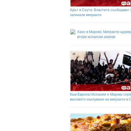
Адът в Сеута: Властите съобщават 
загинали мигранти
Хаос в Мароко: Мигранти щурм
втори испански анклав
Към Европа! Испания и Мароко спр
масовото нахлуване на мигранти в 