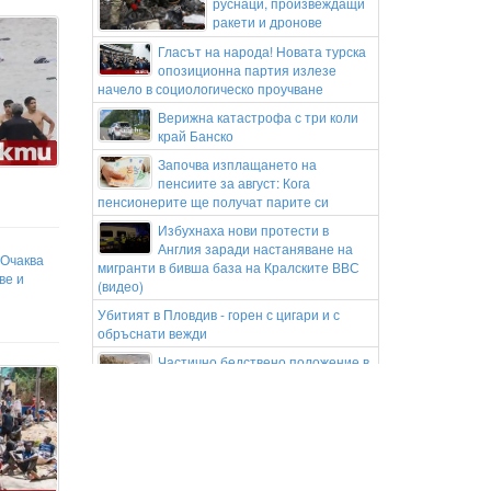
руснаци, произвеждащи
ракети и дронове
Гласът на народа! Новата турска
опозиционна партия излезе
начело в социологическо проучване
Верижна катастрофа с три коли
край Банско
Започва изплащането на
пенсиите за август: Кога
пенсионерите ще получат парите си
Избухнаха нови протести в
Англия заради настаняване на
 Очаква
мигранти в бивша база на Кралските ВВС
ве и
(видео)
Убитият в Пловдив - горен с цигари и с
обръснати вежди
Частично бедствено положение в
Перник заради пропаднал път
към газоразпределителна станция
Министър Ивкова: Страхът от
промяната не е излекувал нито
един пациент