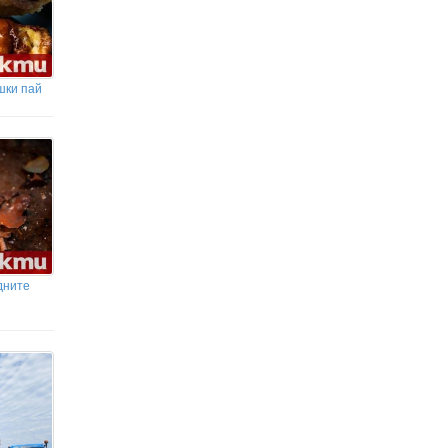
шки пай
дните