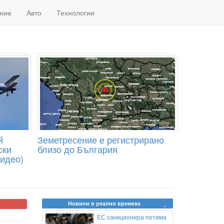
ние
Авто
Технологии
й
Земетресение е регистрирано
ски
близо до България
видео)
Новини в реално времеss
ЕС санкционира петима