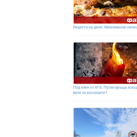
Рецепта на деня: Мексикански пиле
Под ключ от КГБ: Путин връща изхо
визи за руснаците?