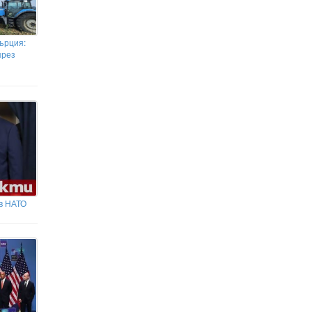
ърция:
през
в НАТО