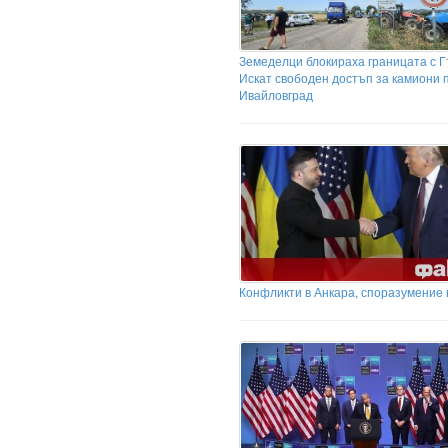
Земеделци блокираха границата с Г
Искат свободен достъп за камиони 
Ивайловград
Конфликти в Анкара, споразумение 