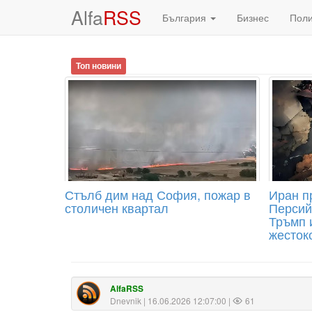
Alfa
RSS
България
Бизнес
Пол
Топ новини
Стълб дим над София, пожар в
Иран п
столичен квартал
Персий
Тръмп 
жесток
AlfaRSS
Dnevnik
| 16.06.2026 12:07:00 |
61