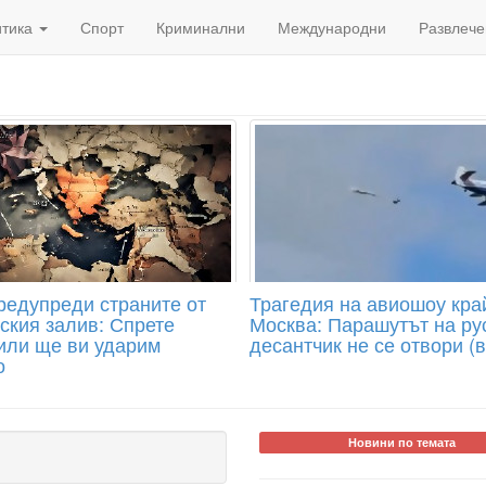
итика
Спорт
Криминални
Международни
Развлече
редупреди страните от
Трагедия на авиошоу кра
ския залив: Спрете
Москва: Парашутът на ру
или ще ви ударим
десантчик не се отвори (
о
Новини по темата