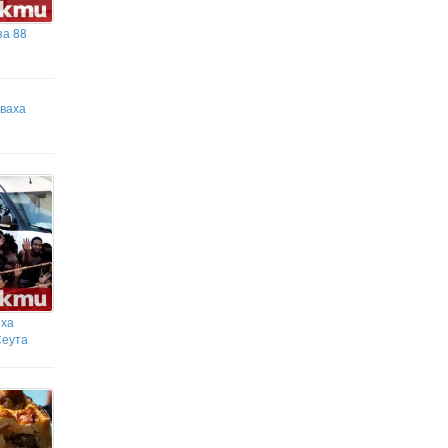
Локомотив Пловдив обяви групата си за
гостуването на "Герена"
за 88
Бившата на Икарди показа
формите си
уваха
яха
Сеута