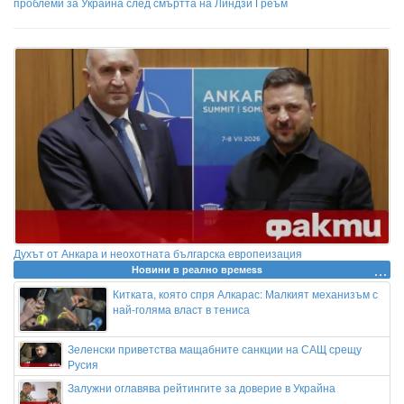
проблеми за Украйна след смъртта на Линдзи Греъм
Духът от Анкара и неохотната българска европеизация
Новини в реално времеss
Китката, която спря Алкарас: Малкият механизъм с
най-голяма власт в тениса
Зеленски приветства мащабните санкции на САЩ срещу
Русия
Залужни оглавява рейтингите за доверие в Украйна