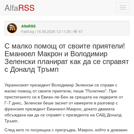
Alfa
RSS
Toggl
navig
AlfaRSS
Fakti.bg
| 16.06.2026 12:11:26 |
67
С малко помощ от своите приятели!
Еманюел Макрон и Володимир
Зеленски планират как да се справят
с Доналд Тръмп
Украинският президент Володимир Зеленски се справя с
малко помощ от своите приятели, пише "Политико". При
пристигането си в Евиан-ле-Бен за срещата на лидерите от
Г-7 днес, Зеленски беше заснет от камерите в разговор с
френския президент Еманюел Макрон, докато двамата
обсъждаха как да се справят с президента на САЩ Доналд
Тръмп.
След като го посрещна с прегръдка, Макрон, който е домакин