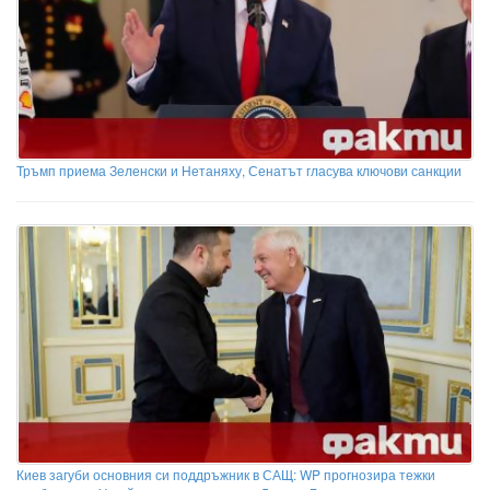
Тръмп приема Зеленски и Нетаняху, Сенатът гласува ключови санкции
Киев загуби основния си поддръжник в САЩ: WP прогнозира тежки