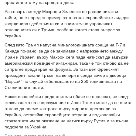
пристигането му на срещата днес.
Разговорът между Макрон и Зеленски не разкри никакви
тайни, но е пореден пример за това как европейските лидери
координират действията си и внимателно управляват
отношенията си с Тръмп, особено когато става въпрос за
Украйна.
След като Тръмп напусна миналогодишната среща на Г-7 в
Канада по-рано, за да се занимава с напрежението между
Иран и Израел, върху Макрон сега пада натискът да задържи
американския президент ангажиран, така че той отново да не
си тръгне преди края на форума. За тази цел френският
президент покани Тръмп на вечеря в сряда вечер в двореца
"Версай" по случай отбелязването на 250-годишнината на
Съединените щати.
Някои европейски представители обаче се опасяват, че след
сключването на споразумение с Иран Тръмп може да се опита
отново да поеме контрола върху мирните преговори за
Украйна, оставяйки европейците встрани и подкопавайки
стратегията им за оказване на натиск върху Русия и за пълна
подкрепа за Украйна.
Прочети цялата публикация