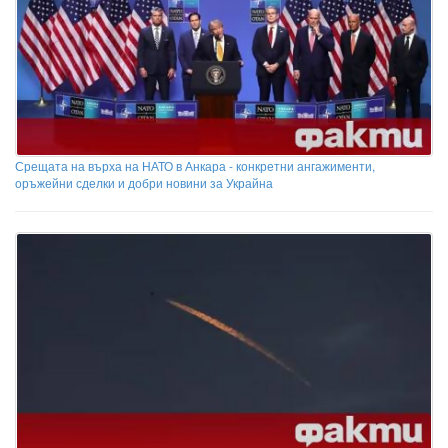
Срещата на върха на НАТО в Анкара - конкретни ангажименти,
оръжейни сделки и добри новини за Украйна