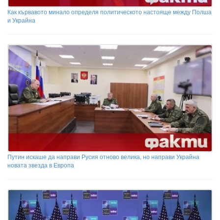
Как кървавото минало определя политическото настояще между Полша
и Украйна
Путин искаше да направи Русия отново велика, но направи Украйна
новата звезда в Европа