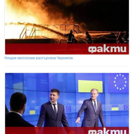
Нощни експлозии разтърсиха Чернигов