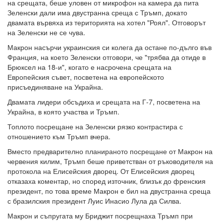
на срещата, беше уловен от микрофон на камера да пита
Зеленски дали има двустранна среща с Тръмп, докато
двамата вървяха из територията на хотел "Роял". Отговорът
на Зеленски не се чува.
Макрон насърчи украинския си колега да остане по-дълго във
Франция, на което Зеленски отговори, че "трябва да отиде в
Брюксел на 18-и", когато е насрочена срещата на
Европейския съвет, посветена на европейското
присъединяване на Украйна.
Двамата лидери обсъдиха и срещата на Г-7, посветена на
Украйна, в която участва и Тръмп.
Топлото посрещане на Зеленски рязко контрастира с
отношението към Тръмп вчера.
Вместо предварително планираното посрещане от Макрон на
червения килим, Тръмп беше приветстван от ръководителя на
протокола на Елисейския дворец. От Елисейския дворец
отказаха коментар, но според източник, близък до френския
президент, по това време Макрон е бил на двустранна среща
с бразилския президент Луис Инасио Лула да Силва.
Макрон и съпругата му Бриджит посрещнаха Тръмп при