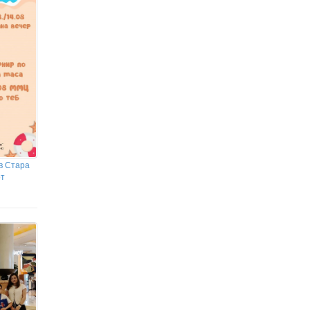
в Стара
от