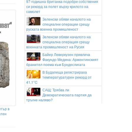
97-годишна британка подобри собствения
си рекорд за полет върху крилото на
самолет
Зеленски обяви началото на
специални операции срещу
руската военна промишленост
Зеленски обяви началото на
специална операция срещу
военната промишленост на Русия
Байер Леверкузен привлича
Факундо Медина: Аржентинският
бранител поема към Бундеслигата
В Будапеща регистрираха
температуратурен рекорд от
41,1°C
САЩ: Трябва ли
Демократическата партия да
тръгне наляво?
Пожарът край АМ „Тракия“ е локализиран,
тър в
движението по магистралата е
атен
възстановено
Тръмп: Военните запаси на САЩ
са огромни, "изтеклите" данни за