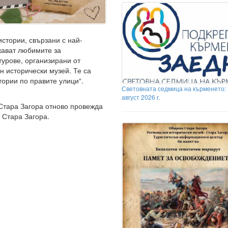
стории, свързани с най-
жават любимите за
турове, организирани от
 исторически музей. Те са
тории по правите улици“.
Световната седмица на кърменето: 
август 2026 г.
Стара Загора отново провежда
7 Стара Загора.