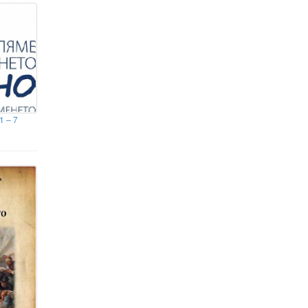
арсенала са предателство
Потоп в Залцбург: Пороен дъжд
прекрати сблъсъка с Пафос
(ВИДЕО)
Броят на забелязаните дронове
на летищата в Германия е
нараснал значително
1 – 7