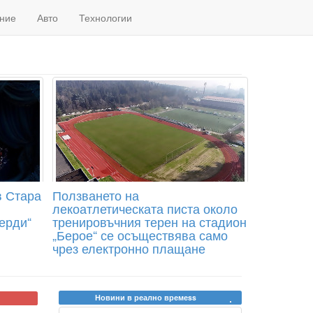
ние
Авто
Технологии
в Стара
Ползването на
лекоатлетическата писта около
ерди“
тренировъчния терен на стадион
„Берое“ се осъществява само
чрез електронно плащане
Новини в реално времеss