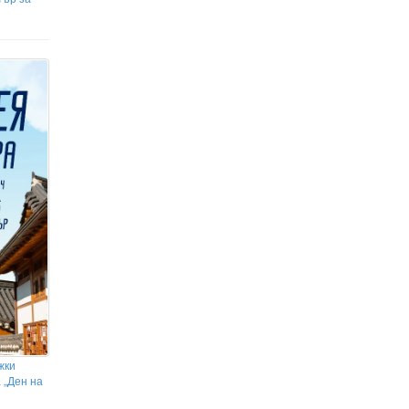
жки
 „Ден на