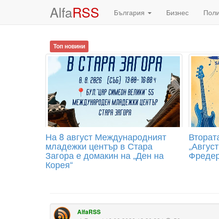
Alfa
RSS
България
Бизнес
Пол
Топ новини
На 8 август Международният
Вторат
младежки център в Стара
„Август
Загора е домакин на „Ден на
Фредер
Корея“
AlfaRSS