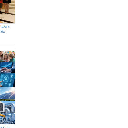
наха с
лед
тър за