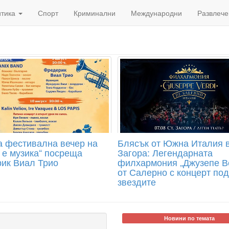
итика
Спорт
Криминални
Международни
Развлече
а фестивална вечер на
Блясък от Южна Италия 
 е музика“ посреща
Загора: Легендарната
ик Виал Трио
филхармония „Джузепе В
от Салерно с концерт под
звездите
Новини по темата