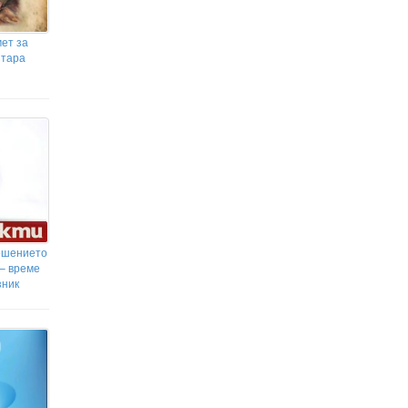
ет за
Стара
ешението
 – време
зник