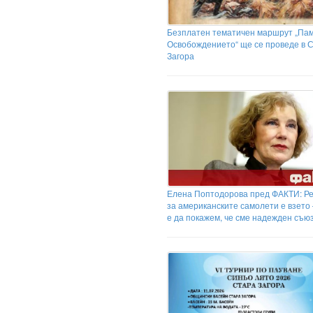
Безплатен тематичен маршрут „Пам
Освобождението“ ще се проведе в 
Загора
Елена Поптодорова пред ФАКТИ: Р
за американските самолети е взето
е да покажем, че сме надежден съю