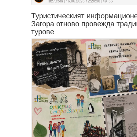
stz7.com
| 16.06.2026 12:20:38 |
56
Туристическият информационе
Загора отново провежда тради
турове