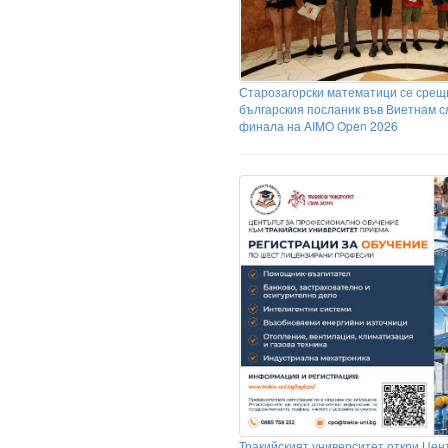
Старозагорски математици се срещ
българския посланик във Виетнам с
финала на AIMO Open 2026
Тракийският университет откри Цен