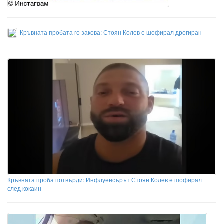
Кръвната пробата го закова: Стоян Колев е шофирал дрогиран
Кръвната проба потвърди: Инфлуенсърът Стоян Колев е шофирал
след кокаин