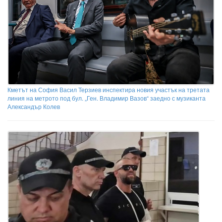
Кметът на София Васил Терзиев инспектира новия участък на третата
линия на метрото под бул. „Ген. Владимир Вазов“ заедно с музиканта
Александър Колев