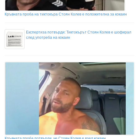
Кръвната проба на тиктокъра Стоян Колев е положителна за кокаин
Експертиза потвърди: Тиктокърът Стоян Колев е шофирал
след употреба на кокаин
Кръвната проба потвърди, че Стоян Колев е взел кокаин