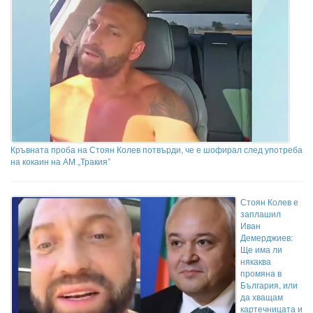
Кръвната проба на Стоян Колев потвърди, че е шофирал след употреба
на кокаин на АМ „Тракия”
Стоян Колев е
заплашил
Иван
Демерджиев:
Ще има ли
някаква
промяна в
България, или
да хващам
картечницата и