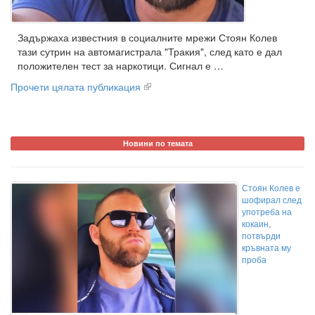
Задържаха известния в социалните мрежи Стоян Колев
тази сутрин на автомагистрала "Тракия", след като е дал
положителен тест за наркотици. Сигнал е …
Прочети цялата публикация
Новини по темата
Стоян Колев е
шофирал след
употреба на
кокаин,
потвърди
кръвната му
проба