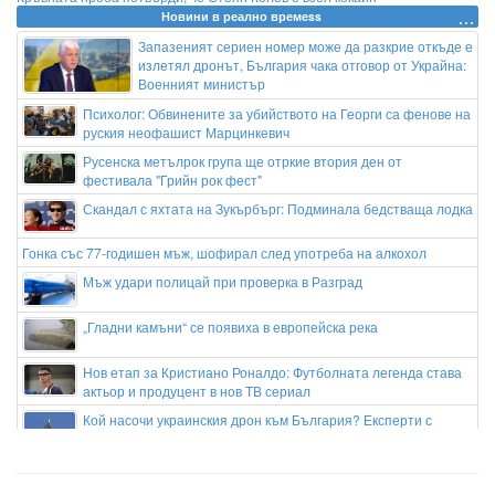
Новини в реално времеss
Запазеният сериен номер може да разкрие откъде е
излетял дронът, България чака отговор от Украйна:
Военният министър
Психолог: Обвинените за убийството на Георги са фенове на
руския неофашист Марцинкевич
Русенска метълрок група ще отркие втория ден от
фестивала "Грийн рок фест"
Скандал с яхтата на Зукърбърг: Подминала бедстваща лодка
Гонка със 77-годишен мъж, шофирал след употреба на алкохол
Мъж удари полицай при проверка в Разград
„Гладни камъни“ се появиха в европейска река
Нов етап за Кристиано Роналдо: Футболната легенда става
актьор и продуцент в нов ТВ сериал
Кой насочи украинския дрон към България? Експерти с
коментар
Фекални води се изляха на плаж в Свети Влас