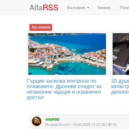
Alfa
RSS
България
Бизнес
Пол
Топ новини
Гърция засилва контрола по
32 душ
плажовете: Дронове следят за
катаст
незаконни чадъри и ограничен
денон
достъп
AlfaRSS
Burgasinfo.com
| 16.06.2026 12:22:38 |
50