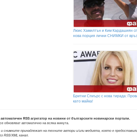
Люис Хамилтън и Ким Кардашиян с
нова порция лични СНИМКИ от връз
Бритни Спиърс с нова тирада: Пров
като майка!
е автоматичен RSS агрегатор на новини от българските новинарски портали.
се обновяват автоматично на всяка минута.
 и снимките принадлежат на техните автори и/или медията, която е предоставил
ез RSS/XML канал.