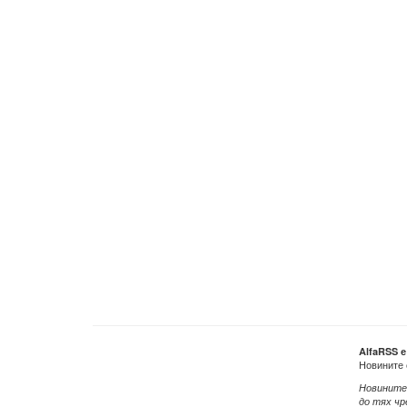
AlfaRSS 
Новините 
Новините
до тях чр