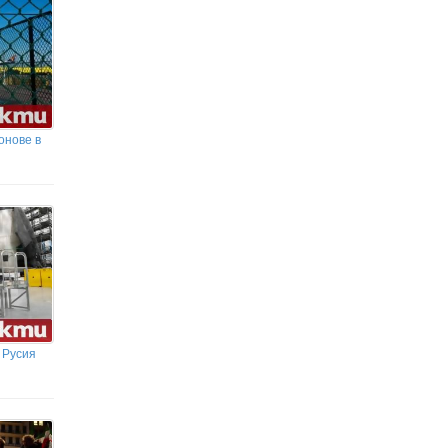
онове в
 Русия