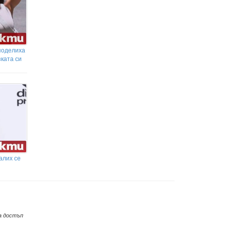
поделиха
ката си
алих се
а достъп