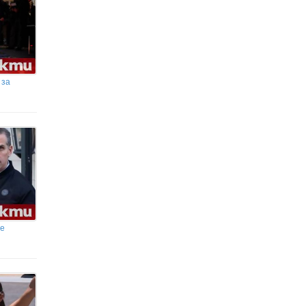
 за
се