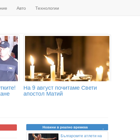
ние
Авто
Технологии
тките!
На 9 август почитаме Свети
жане
апостол Матий
Новини в реално времеss
Българските атлети на