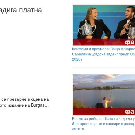
вдига платна
Контузии и преумора: Защо Алкарас
Сабаленка „дадоха заден“ преди U
2026?
 се превърне в сцена на
етото издание на Burgas…
Време за риболов: Какво и къде да 
българските реки и язовири в разга
лятото