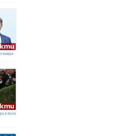
Детската болница в Бургас ще
бъдат приемани деца от цялата страна
„Суис Ре“ предупреждава: Европа не е
подготвена за смъртоносните горещини
птември
ра в бели