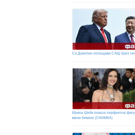
Си Дзинпин посещава САЩ през се
Ирина Шейк показа перфектна фигу
мини бикини (СНИМКА)