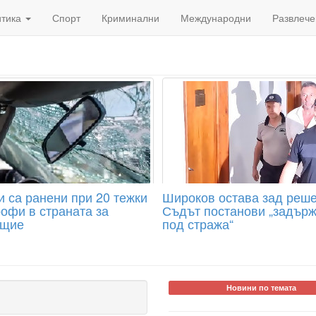
итика
Спорт
Криминални
Международни
Развлече
и са ранени при 20 тежки
Широков остава зад реше
рофи в страната за
Съдът постанови „задър
ощие
под стража“
Новини по темата