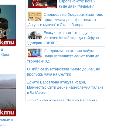
Европейското: Кога и
къде да ги гледаме?
С концерт на Фредерик Виал Трио
продължава днес фестивалът
„Август е музика“ в Стара Загора
Евакуираха над 1 млн. души в
Източен Китай заради тайфуна
"Долфин" (ВИДЕО)
 и
Синдромът на втория албум:
S Open
Защо успешният дебют води до
творчески ад
О'Нийл се възстановява "много добре", но
пропуска мача на Селтик
Докато Барселона атакува Родри,
Манчестър Сити дебне най-големия талант
в Ла Масия
Дори Синер изостава: Лучано Дардери с
голям рекорд през сезона
26-годишен опита да подкупи
полицаи със 100 евро след
уловим в
положителен тест за кокаин
ра на
Д-р Благомир Здравков: В