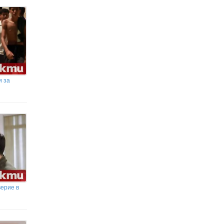
и за
верие в