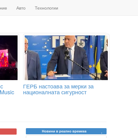
ние
Авто
Технологии
 с
ГЕРБ настоава за мерки за
 Music
националната сигурност
Новини в реално времеss