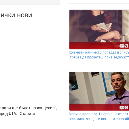
ички нови
Кои книги най-често попадат в спис
„трябва да прочетеш поне веднъж“?
трали ще бъдат на концесия",
пред bTV. Старите
Мрачна прогноза: Енергиен експерт
песимист, че ще си останем енерги