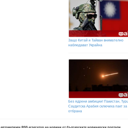
Защо Китай и Тайван внимателно
наблюдават Украйна
Без ядрени амбиции! Пакистан, Тур
Саудитска Арабия сключиха пакт за
отбрана
е автоматичен RSS агрегатор на новини от българските новинарски портали.