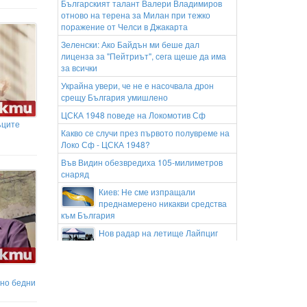
Българският талант Валери Владимиров
отново на терена за Милан при тежко
поражение от Челси в Джакарта
Зеленски: Ако Байдън ми беше дал
лиценза за "Пейтриът", сега щеше да има
за всички
Украйна увери, че не е насочвала дрон
срещу България умишлено
ЦСКА 1948 поведе на Локомотив Сф
ъците
Какво се случи през първото полувреме на
Локо Сф - ЦСКА 1948?
Във Видин обезвредиха 105-милиметров
снаряд
Киев: Не сме изпращали
преднамерено никакви средства
към България
Нов радар на летище Лайпциг
след инцидента с дрона
Над 200 души бяха евакуирани
заради голям горски пожар край
йно бедни
езерото Гарда в Северна Италия
Диона се нахвърли на децата-