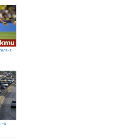
убийци от Пловдив (СНИМКИ)
 талант
л на