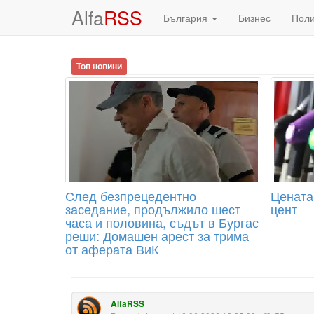
Alfa
RSS
България
Бизнес
Пол
Топ новини
След безпрецедентно
Цената
заседание, продължило шест
цент
часа и половина, съдът в Бургас
реши: Домашен арест за трима
от аферата ВиК
AlfaRSS