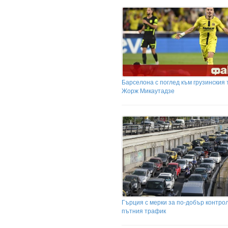
Барселона с поглед към грузинския
Жорж Микаутадзе
Гърция с мерки за по-добър контро
пътния трафик