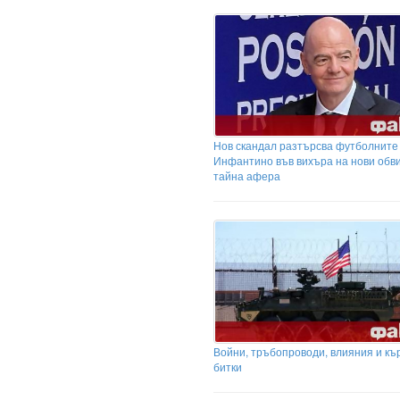
Нов скандал разтърсва футболните
Инфантино във вихъра на нови обв
тайна афера
Войни, тръбопроводи, влияния и къ
битки