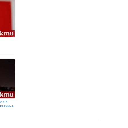
ция и
 взаимна