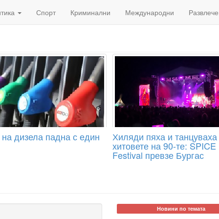
итика
Спорт
Криминални
Международни
Развлече
 на дизела падна с един
Хиляди пяха и танцуваха
хитовете на 90-те: SPICE
Festival превзе Бургас
Новини по темата