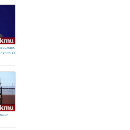
 върхове:
инения за
рвави