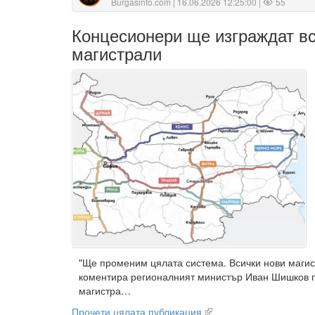
Burgasinfo.com
| 16.06.2026 12:25:00 |
55
Концесионери ще изграждат вс
магистрали
"Ще променим цялата система. Всички нови магис
коментира регионалният министър Иван Шишков 
магистра…
Прочети цялата публикация