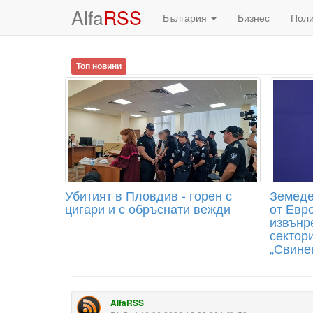
Alfa
RSS
България
Бизнес
Пол
Топ новини
Убитият в Пловдив - горен с
Земеде
цигари и с обръснати вежди
от Евр
извънр
сектори
„Свине
AlfaRSS