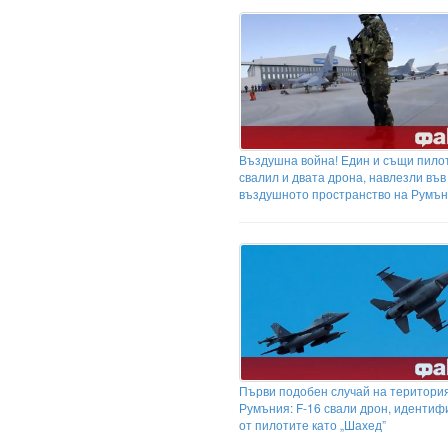
Въздушна война! Един и същи пило
свалил и двата дрона, навлезли във
въздушното пространство на Румъ
Първи подобен случай на територи
Румъния: F-16 свали дрон, иденти
от пилотите като „Шахед”