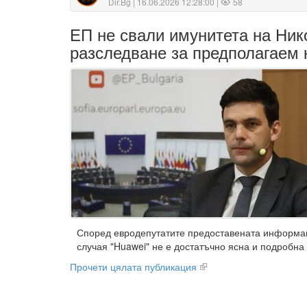
Dir.Bg
| 16.06.2026 12:28:00 |
58
ЕП не свали имунитета на Ник
разследване за предполагаем 
Според евродепутатите предоставената информац
случая "Huawei" не е достатъчно ясна и подробна
Прочети цялата публикация