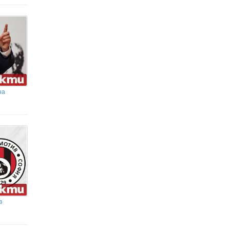
по-близо до мечтата си
Затвориха пътя Първомай -
Брягово заради голям пожар, 11
екипа гасят пламъците
на
в