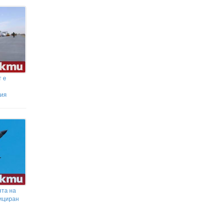
т е
ния
ята на
фициран