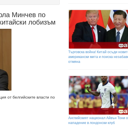
ола Минчев по
китайски лобизъм
Търговска война! Китай осъди новит
американски мита и поиска незабав
отмяна
ия от белгийските власти по
Английският национал Айвън Тони о
нападение в лондонски клуб