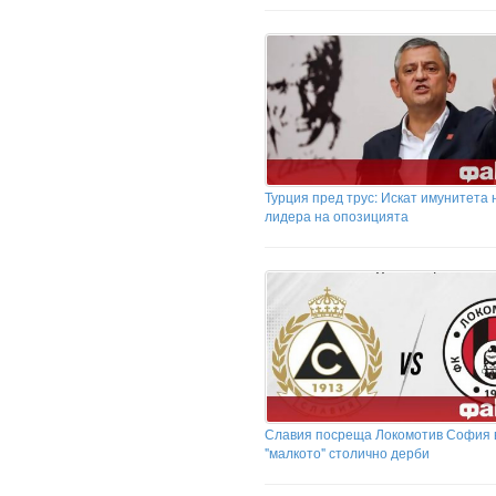
Турция пред трус: Искат имунитета 
лидера на опозицията
Славия посреща Локомотив София 
"малкото" столично дерби