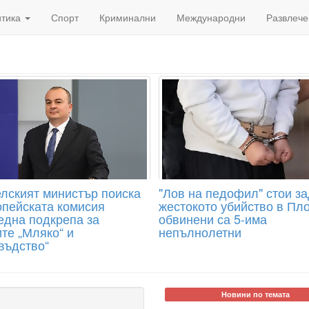
итика
Спорт
Криминални
Международни
Развлече
лският министър поиска
"Лов на педофил" стои за
опейската комисия
жестокото убийство в Пл
една подкрепа за
обвинени са 5-има
те „Мляко“ и
непълнолетни
въдство“
Новини по темата