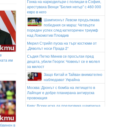
Гонка на наркодилъри с полицаи в София,
арестуваха Венци "Белия негър" с 460 000
евро в него
Шампионът Левски продължава
победния си марш: Четвърти
пореден успех след категоричен триумф
над Локомотив Пловдив
Мерил Стрийп пуска на търг костюми от
„Дяволът носи Прада 2“
е
Съдия Петко Минев се просълзи пред
ната им
децата, убили Георги: Човекът се е молел
за милост
Защо Китай и Тайван внимателно
наблюдават Украйна
Москва: Дронът с бомба на летището в
Лайпциг е добре планирана антируска
провокация
Киву: Всеки иска да предизвика шампиона
на Италия
Греда на Севи Идриз срещу Левски (видео)
бвинен в
Съперник на Цолов за слуховете за Хаас:
Приятно да се чувстваш с още една крачка