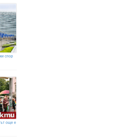
ки спор
тът още е