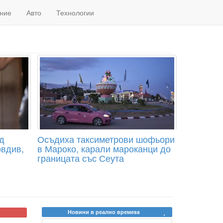
ние
Авто
Технологии
д
Осъдиха таксиметрови шофьори
овдив,
в Мароко, карали мароканци до
границата със Сеута
Новини в реално времеss