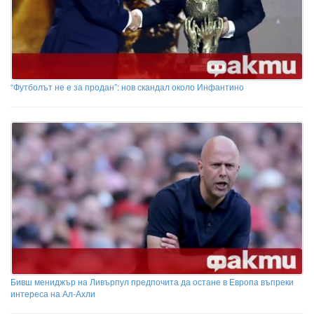
“Футболът не е за продан”: нов скандал около Инфантино
Бивш мениджър на Ливърпул предпочита да остане в Европа въпреки
интереса на Ал-Ахли