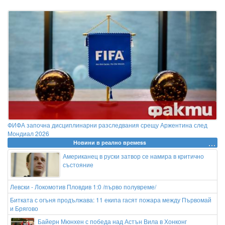
ФИФА започна дисциплинарни разследвания срещу Аржентина след
Мондиал 2026
Новини в реално времеss
Американец в руски затвор се намира в критично
състояние
Левски - Локомотив Пловдив 1:0 /първо полувреме/
Битката с огъня продължава: 11 екипа гасят пожара между Първомай
и Брягово
Байерн Мюнхен с победа над Астън Вила в Хонконг