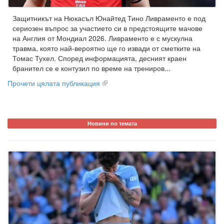
Защитникът на Нюкасъл Юнайтед Тино Ливраменто е под
сериозен въпрос за участието си в предстоящите мачове
на Англия от Мондиал 2026. Ливраменто е с мускулна
травма, която най-вероятно ще го извади от сметките на
Томас Тухел. Според информацията, десният краен
бранител се е контузил по време на трениров...
Прочети цялата публикация
Новини по темата