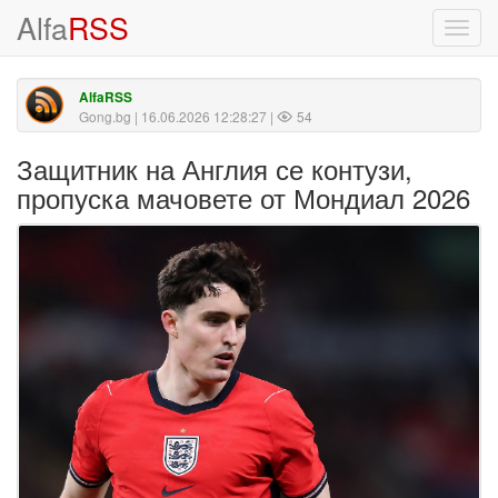
Alfa
RSS
Toggl
navig
AlfaRSS
Gong.bg
| 16.06.2026 12:28:27 |
54
Защитник на Англия се контузи,
пропуска мачовете от Мондиал 2026