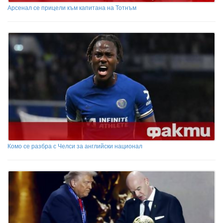
Арсенал се прицели към капитана на Тотнъм
Комо се разбра с Челси за английски национал