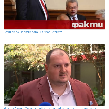
Важи ли за Пеевски законът "Магнитски"?
Никола Лютов: Столична община ще работи активно за завършването