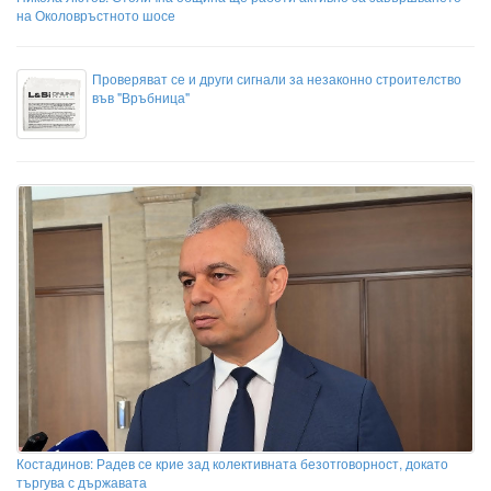
на Околовръстното шосе
Проверяват се и други сигнали за незаконно строителство
във "Връбница"
Костадинов: Радев се крие зад колективната безотговорност, докато
търгува с държавата