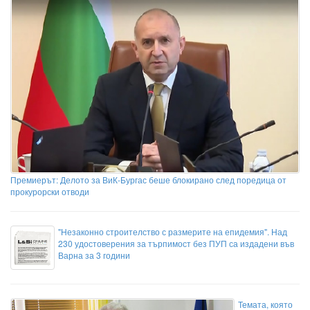
Премиерът: Делото за ВиК-Бургас беше блокирано след поредица от
прокурорски отводи
"Незаконно строителство с размерите на епидемия". Над
230 удостоверения за търпимост без ПУП са издадени във
Варна за 3 години
Темата, която