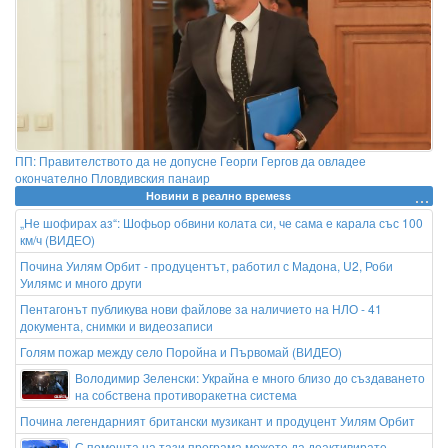
ПП: Правителството да не допусне Георги Гергов да овладее
окончателно Пловдивския панаир
Новини в реално времеss
„Не шофирах аз“: Шофьор обвини колата си, че сама е карала със 100
км/ч (ВИДЕО)
Почина Уилям Орбит - продуцентът, работил с Мадона, U2, Роби
Уилямс и много други
Пентагонът публикува нови файлове за наличието на НЛО - 41
документа, снимки и видеозаписи
Голям пожар между село Поройна и Първомай (ВИДЕО)
Володимир Зеленски: Украйна е много близо до създаването
на собствена противоракетна система
Почина легендарният британски музикант и продуцент Уилям Орбит
С помощта на тази програма можете да деактивирате