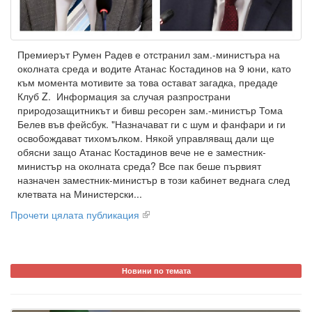
Премиерът Румен Радев е отстранил зам.-министъра на
околната среда и водите Атанас Костадинов на 9 юни, като
към момента мотивите за това остават загадка, предаде
Клуб Z. Информация за случая разпространи
природозащитникът и бивш ресорен зам.-министър Тома
Белев във фейсбук. "Назначават ги с шум и фанфари и ги
освобождават тихомълком. Някой управляващ дали ще
обясни защо Атанас Костадинов вече не е заместник-
министър на околната среда? Все пак беше първият
назначен заместник-министър в този кабинет веднага след
клетвата на Министерски...
Прочети цялата публикация
Новини по темата