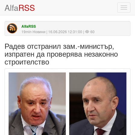
Alfa
RSS
Toggl
navig
AlfaRSS
19min Новини
| 16.06.2026 12:31:00 |
60
Радев отстранил зам.-министър,
изпратен да проверява незаконно
строителство