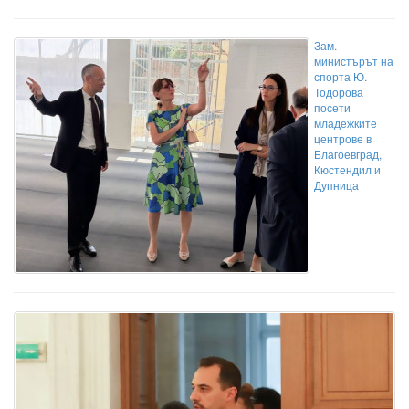
Зам.-
министърът на
спорта Ю.
Тодорова
посети
младежките
центрове в
Благоевград,
Кюстендил и
Дупница