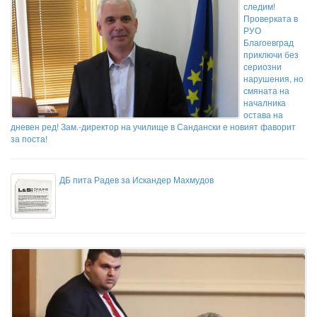
следим!
Проверката в
РУО
Благоевград
приключи без
сериозни
нарушения, но
смяната на
началника
остава на
дневен ред! Зам.-директор на училище в Сандански е новият фаворит
за поста!
ДБ пита Радев за Искандер Махмудов