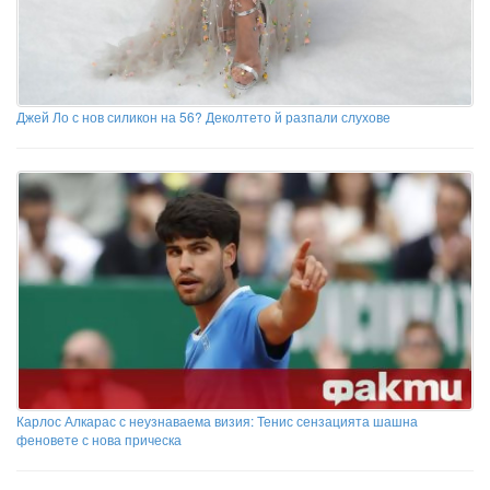
Джей Ло с нов силикон на 56? Деколтето й разпали слухове
Карлос Алкарас с неузнаваема визия: Тенис сензацията шашна
феновете с нова прическа