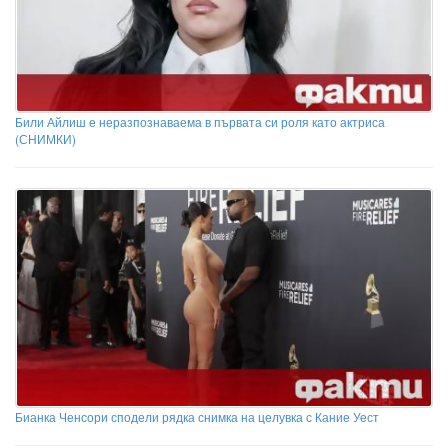
Били Айлиш е неразпознаваема в първата си роля като актриса
(СНИМКИ)
Бианка Ченсори сподели рядка снимка на целувка с Кание Уест