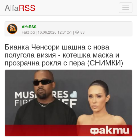
Alfa
RSS
Toggl
navig
AlfaRSS
Fakti.bg
| 16.06.2026 12:31:51 |
83
Бианка Ченсори шашна с нова
полугола визия - котешка маска и
прозрачна рокля с пера (СНИМКИ)