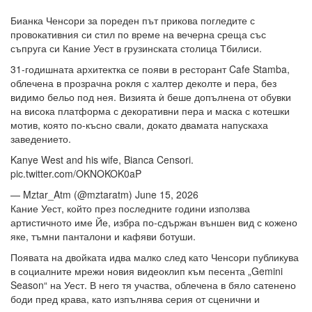
Бианка Ченсори за пореден път прикова погледите с
провокативния си стил по време на вечерна среща със
съпруга си Кание Уест в грузинската столица Тбилиси.
31-годишната архитектка се появи в ресторант Cafe Stamba,
облечена в прозрачна рокля с халтер деколте и пера, без
видимо бельо под нея. Визията ѝ беше допълнена от обувки
на висока платформа с декоративни пера и маска с котешки
мотив, която по-късно свали, докато двамата напускаха
заведението.
Kanye West and his wife, Bianca Censori.
pic.twitter.com/OKNOKOK0aP
— Mztar_Atm (@mztaratm) June 15, 2026
Кание Уест, който през последните години използва
артистичното име Йе, избра по-сдържан външен вид с кожено
яке, тъмни панталони и кафяви ботуши.
Появата на двойката идва малко след като Ченсори публикува
в социалните мрежи новия видеоклип към песента „Gemini
Season“ на Уест. В него тя участва, облечена в бяло сатенено
боди пред крава, като изпълнява серия от сценични и