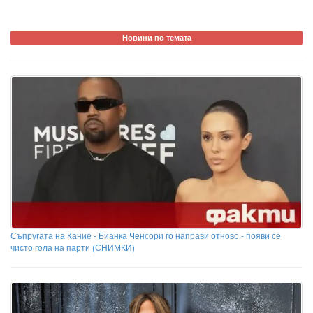
Новини по темата
Съпругата на Кание - Бианка Ченсори го направи отново - появи се
чисто гола на парти (СНИМКИ)