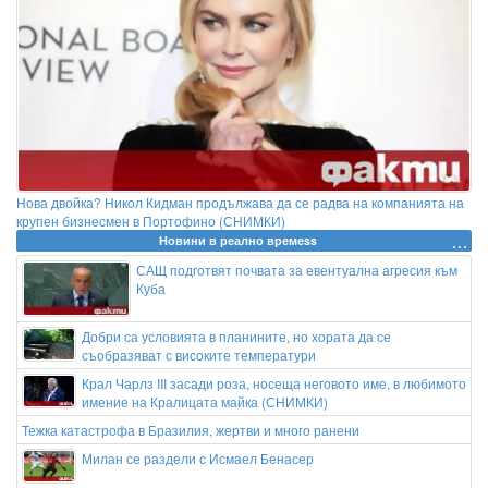
Нова двойка? Никол Кидман продължава да се радва на компанията на
крупен бизнесмен в Портофино (СНИМКИ)
Новини в реално времеss
САЩ подготвят почвата за евентуална агресия към
Куба
Добри са условията в планините, но хората да се
съобразяват с високите температури
Крал Чарлз III засади роза, носеща неговото име, в любимото
имение на Кралицата майка (СНИМКИ)
Тежка катастрофа в Бразилия, жертви и много ранени
Милан се раздели с Исмаел Бенасер