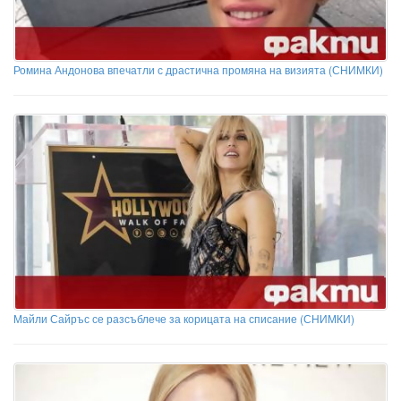
Ромина Андонова впечатли с драстична промяна на визията (СНИМКИ)
Майли Сайръс се разсъблече за корицата на списание (СНИМКИ)