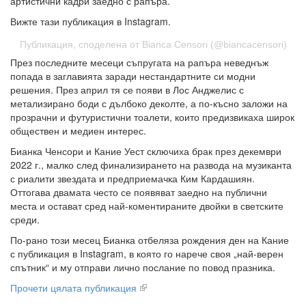
артистични кадри заедно с рапъра.
Вижте тази публикация в Instagram.
Публикация, споделена от Bianca Censori (@biancacensori)
През последните месеци съпругата на рапъра неведнъж
попада в заглавията заради нестандартните си модни
решения. През април тя се появи в Лос Анджелис с
метализирано боди с дълбоко деколте, а по-късно заложи на
прозрачни и футуристични тоалети, които предизвикаха широк
обществен и медиен интерес.
Бианка Ченсори и Кание Уест сключиха брак през декември
2022 г., малко след финализирането на развода на музиканта
с риалити звездата и предприемачка Ким Кардашиян.
Оттогава двамата често се появяват заедно на публични
места и остават сред най-коментираните двойки в светските
среди.
По-рано този месец Бианка отбеляза рождения ден на Кание
с публикация в Instagram, в която го нарече своя „най-верен
спътник“ и му отправи лично послание по повод празника.
Прочети цялата публикация