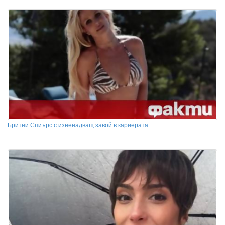
Бритни Спиърс с изненадващ завой в кариерата