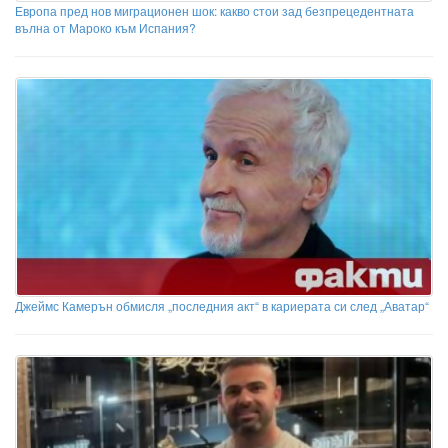
Европа пред нов миграционен шок: какво стои зад безпрецедентната
вълна от Мароко към Испания?
Джеймс Камерън обмисля „последния акт“ в кариерата си след „Аватар“