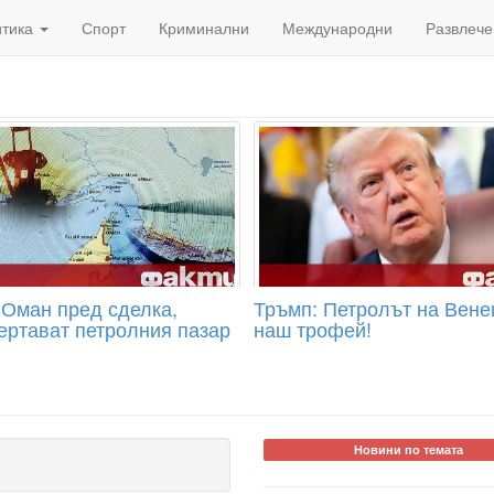
итика
Спорт
Криминални
Международни
Развлече
 Оман пред сделка,
Тръмп: Петролът на Вене
ертават петролния пазар
наш трофей!
Р
Новини по темата