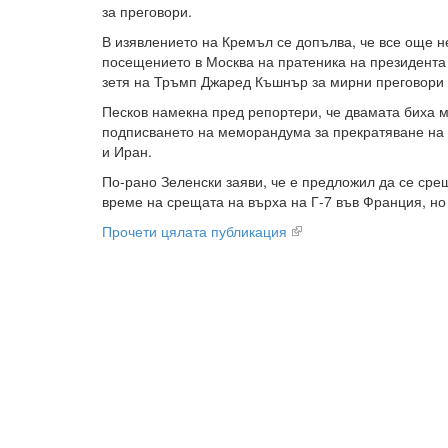
за преговори.
В изявлението на Кремъл се допълва, че все още н
посещението в Москва на пратеника на президента
зетя на Тръмп Джаред Къшнър за мирни преговори 
Песков намекна пред репортери, че двамата биха м
подписването на меморандума за прекратяване на
и Иран.
По-рано Зеленски заяви, че е предложил да се сре
време на срещата на върха на Г-7 във Франция, но 
Прочети цялата публикация