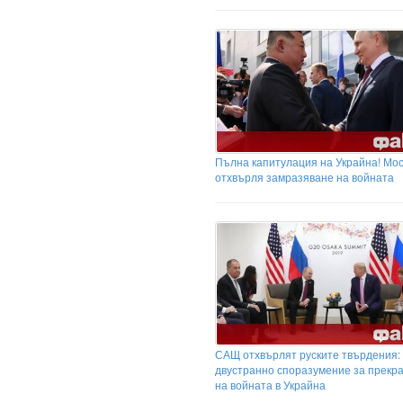
Пълна капитулация на Украйна! Мос
отхвърля замразяване на войната
САЩ отхвърлят руските твърдения:
двустранно споразумение за прекр
на войната в Украйна