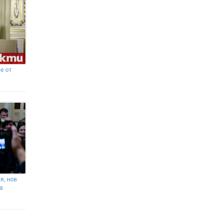
Стефано Сенси: Работата не е свършена,
в София ще дойдат ядосани
Техеран разглежда законопроект
за забрана на кораби от САЩ и
Израел в Ормузкия проток
е от
я, нов
а