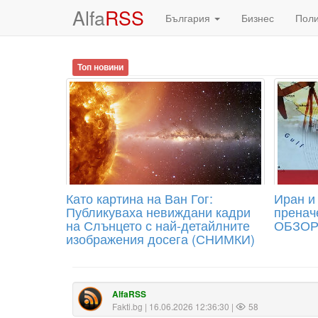
Alfa
RSS
България
Бизнес
Пол
Топ новини
Като картина на Ван Гог:
Иран и
Публикуваха невиждани кадри
пренач
на Слънцето с най-детайлните
ОБЗО
изображения досега (СНИМКИ)
AlfaRSS
Fakti.bg
| 16.06.2026 12:36:30 |
58