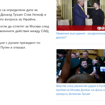
е са определени дати за
 Доналд Тръмп Стив Уиткоф и
по въпроса за Украйна.
огли да отлетят за Москва след
 военните действия между САЩ
Уважение към единия - раздразнени
другия?
щне с руския президент по
Путин е отказал.
Жертви след украински удари в Руси
пробив на Москва Донбас на фона н
срещата Зеленски-Тръмп