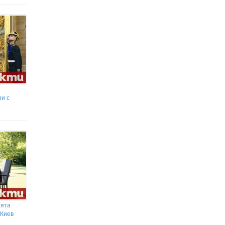
и с
ията
 Киев