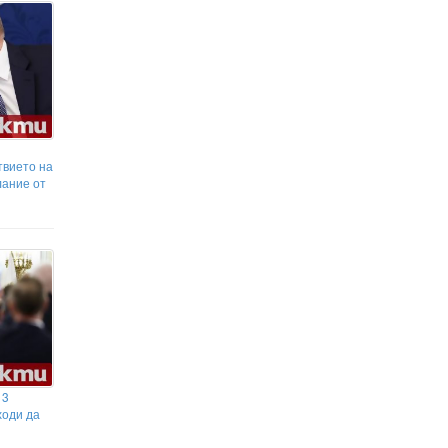
твието на
лание от
 3
ходи да