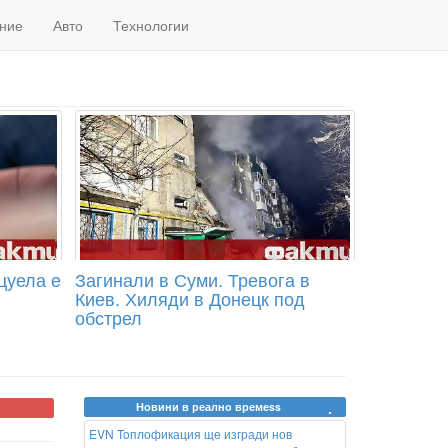
ние
Авто
Технологии
цуела е
Загинали в Суми. Тревога в
Киев. Хиляди в Донецк под
обстрел
Новини в реално времеss
EVN Toплофикация ще изгради нов