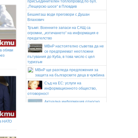
присъединителен топлопровод по бул.
„Пещерско шосе“ в Пловдив
Бешикташ води преговори с Душан
Влахович
Тръмп: Военните запаси на САЩ са
огромни, „изтичането“ на информация е
предателство
МВнР настоятелно съветва да не
а обяви
се предприемат неотложни
рез
пътувания до Куба, в това число с цел
туризъм
МВнР ще разгледа предложения за
защита на българските деца в чужбина
Съд на ЕС: услуги на
информационното общество,
отговорност
Актуална информация относно
състоянието на
корабоплавателния път в българския
участък на река Дунав към 6 август 2026
в НАТО
година
ГАЛЕРИЯ: Вижте най-добрите снимки от
разгромната победа на ЦСКА