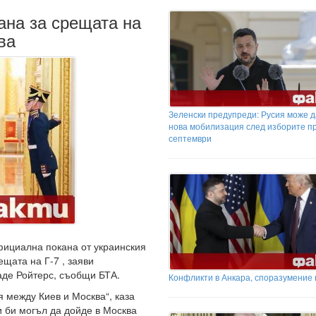
ана за срещата на
ва
Зеленски предупреди: Русия може д
нова мобилизация след изборите п
септември
фициална покана от украинския
щата на Г-7 , заяви
аде Ройтерс, съобщи БТА.
Конфликти в Анкара, споразумение 
 между Киев и Москва“, каза
и би могъл да дойде в Москва