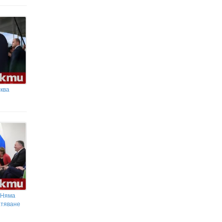
ква
 Няма
атяване