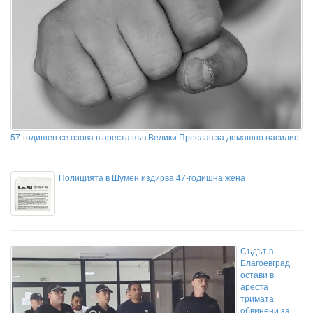
57-годишен се озова в ареста във Велики Преслав за домашно насилие
Полицията в Шумен издирва 47-годишна жена
Съдът в
Благоевград
остави в
ареста
тримата
обвинени за