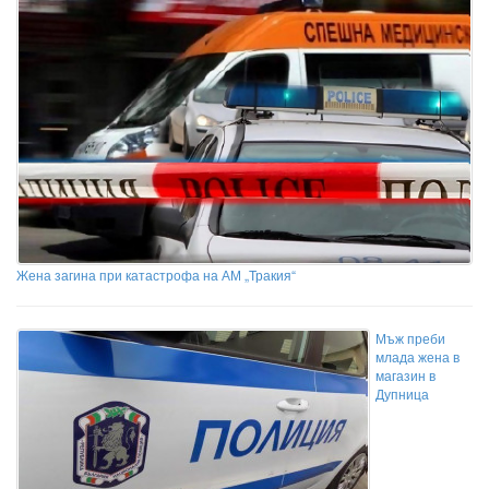
Жена загина при катастрофа на АМ „Тракия“
Мъж преби
млада жена в
магазин в
Дупница