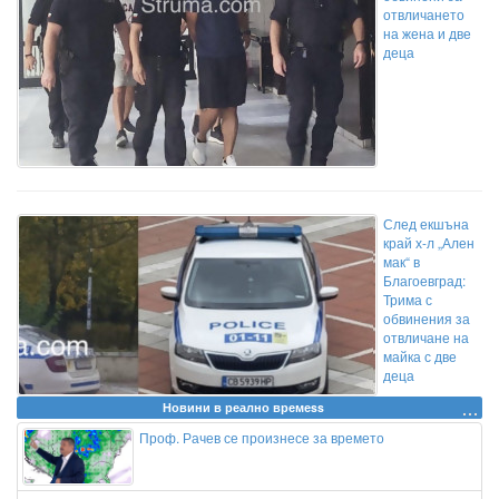
отвличането
на жена и две
деца
След екшъна
край х-л „Ален
мак“ в
Благоевград:
Трима с
обвинения за
отвличане на
майка с две
деца
Новини в реално времеss
Проф. Рачев се произнесе за времето