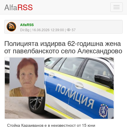
Alfa
RSS
Toggl
navig
AlfaRSS
Dir.Bg
| 16.06.2026 12:39:00 |
57
Полицията издирва 62-годишна жена
от павелбанското село Александрово
Стойка Караиванов е в неизвестност от 15 юни