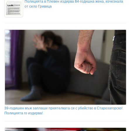
Полицията в Плевен издирва 84-годишна жена, изчезнала
от село Гривица
39-годишен мъж заплаши приятелката си с убийство в Старозагорско!
Полицията го издирва!