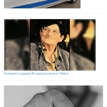
Полицията издирва 80-годишна жена от Ямбол