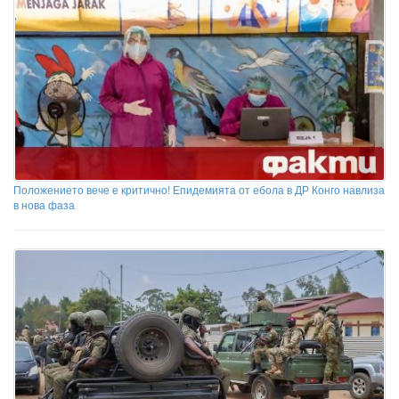
Положението вече е критично! Епидемията от ебола в ДР Конго навлиза
в нова фаза