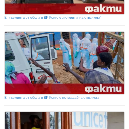
Епидемията от ебола в ДР Конго е „по-критична отвсякога“
Епидемията от ебола в ДР Конго е по-мащабна отвсякога