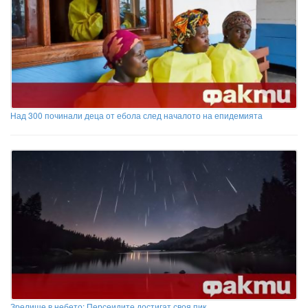
Над 300 починали деца от ебола след началото на епидемията
Зрелище в небето: Персеидите достигат своя пик