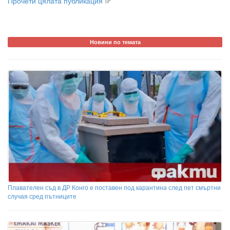
Прочети цялата публикация
Новини по темата
Плавателен съд в ДР Конго е поставен под карантина след пет смъртни
случая сред пътниците