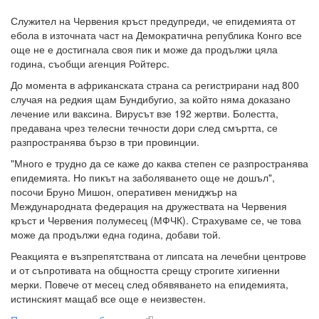
Служител на Червения кръст предупреди, че епидемията от
ебола в източната част на Демократична република Конго все
още не е достигнала своя пик и може да продължи цяла
година, съобщи агенция Ройтерс.
До момента в африканската страна са регистрирани над 800
случая на редкия щам Бундибугио, за който няма доказано
лечение или ваксина. Вирусът взе 192 жертви. Болестта,
предавана чрез телесни течности дори след смъртта, се
разпространява бързо в три провинции.
"Много е трудно да се каже до каква степен се разпространява
епидемията. Но пикът на заболяването още не дошъл",
посочи Бруно Мишон, оперативен мениджър на
Международната федерация на дружествата на Червения
кръст и Червения полумесец (МФЧК). Страхуваме се, че това
може да продължи една година, добави той.
Реакцията е възпрепятствана от липсата на лечебни центрове
и от съпротивата на общността срещу строгите хигиенни
мерки. Повече от месец след обявяването на епидемията,
истинският мащаб все още е неизвестен.