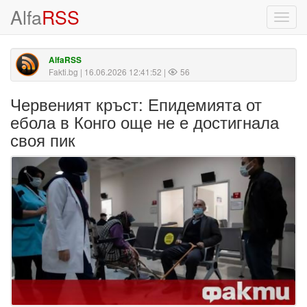
Alfa
RSS
Toggl
navig
AlfaRSS
Fakti.bg
| 16.06.2026 12:41:52 |
56
Червеният кръст: Епидемията от
ебола в Конго още не е достигнала
своя пик