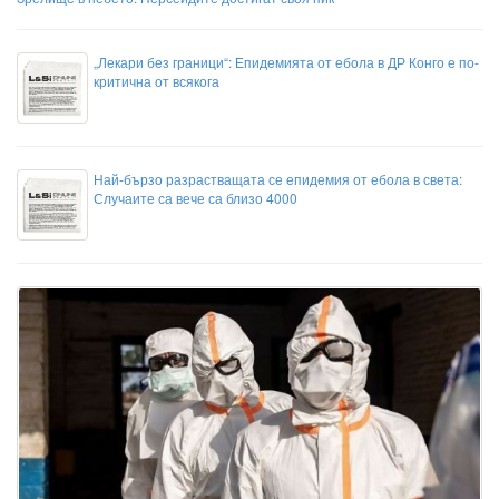
„Лекари без граници“: Епидемията от ебола в ДР Конго е по-
критична от всякога
Най-бързо разрастващата се епидемия от ебола в света:
Случаите са вече са близо 4000