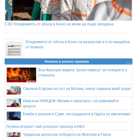
СЗО: Епидемията от ебола в Конго не може да бъде овладяна
Епидемията от ебола в Конго се разраства и е по-мащабна
от всякога
Новини в реално времеss
Във Франция видяха "руска намеса" за пожарите в
страната
Свалиха 8 дрона на път за Москва, някои паднаха край града
Киев към УНИЦЕФ: Москва е агресорът, не равнявайте
децата
Бомби и ранени в Суми, пострадалите в Одеса се увеличават
Почина вторият най-успешен треньор в НБА
Чужденци донесоха победата на Фратрия в Горна