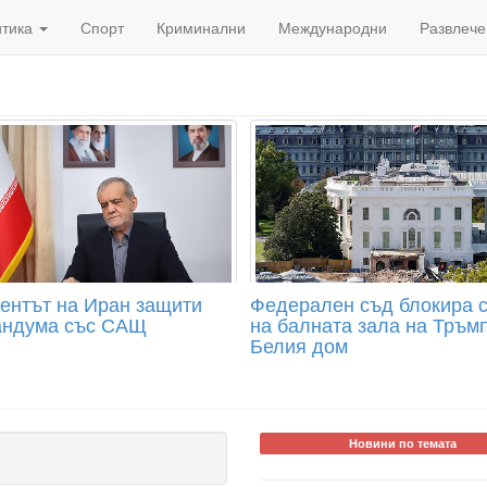
итика
Спорт
Криминални
Международни
Развлече
ентът на Иран защити
Федерален съд блокира 
ндума със САЩ
на балната зала на Тръмп
Белия дом
Новини по темата