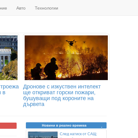
ние
Авто
Технологии
строежа
Дронове с изкуствен интелект
 в
ще откриват горски пожари,
бушуващи под короните на
дървета
Новини в реално времеss
След натиск от САЩ: