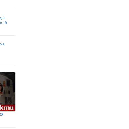
д в
о 16
кия
20