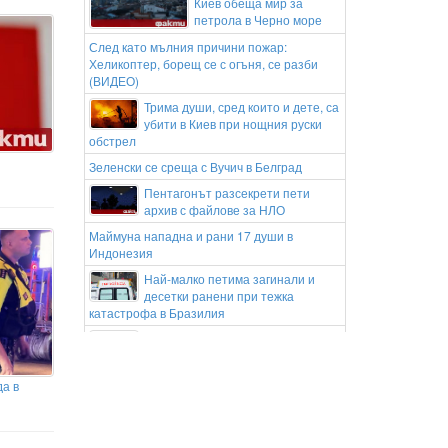
Киев обеща мир за
петрола в Черно море
След като мълния причини пожар:
Хеликоптер, борещ се с огъня, се разби
(ВИДЕО)
Трима души, сред които и дете, са
убити в Киев при нощния руски
обстрел
Зеленски се среща с Вучич в Белград
Пентагонът разсекрети пети
архив с файлове за НЛО
Маймуна нападна и рани 17 души в
Индонезия
Най-малко петима загинали и
десетки ранени при тежка
катастрофа в Бразилия
Бившият унгарски министър
Петер Сиярто е заплашен от 3
години затвор
да в
Трансферна бомба: Ливърпул взе
звезда на Барселона
"Просто те връхлита":