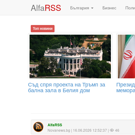
Alfa
RSS
България
Бизнес
Пол
Топ новини
Съд спря проекта на Тръмп за
Презид
бална зала в Белия дом
мемора
AlfaRSS
Novanews.bg
| 16.06.2026 12:52:37 |
46