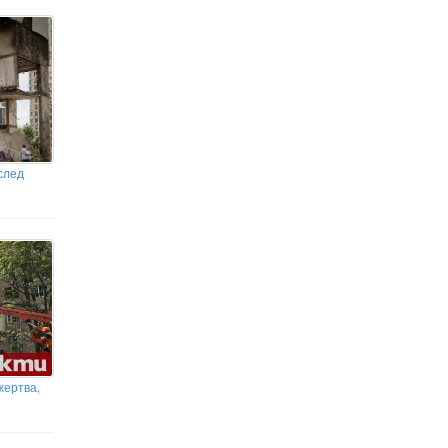
след
жертва,