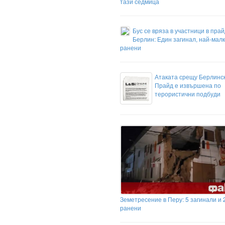
тази седмица
Бус се вряза в участници в прай
Берлин: Един загинал, най-малк
ранени
Атаката срещу Берлинс
Прайд е извършена по
терористични подбуди
Земетресение в Перу: 5 загинали и 
ранени