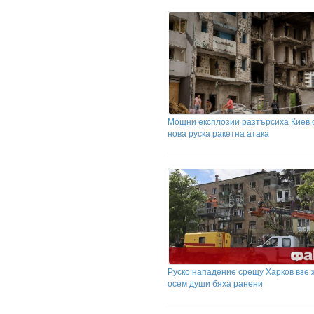
Мощни експлозии разтърсиха Киев 
нова руска ракетна атака
Руско нападение срещу Харков взе 
осем души бяха ранени