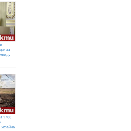
Безизходицата вдъхнови две
жени да създадат платформа за
болногледачи
се
ори за
 между
ва 1700
и
у Украйна