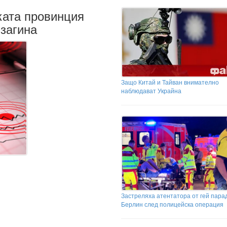
ката провинция
 загина
Защо Китай и Тайван внимателно
наблюдават Украйна
Застреляха атентатора от гей пара
Берлин след полицейска операция