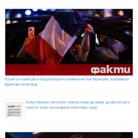
Русия се намесва в предизборната кампания във Франция, алармират
френски политици
Изкуственият интелект никога няма да може да мисли като
хората: ново изследване обяснява защо