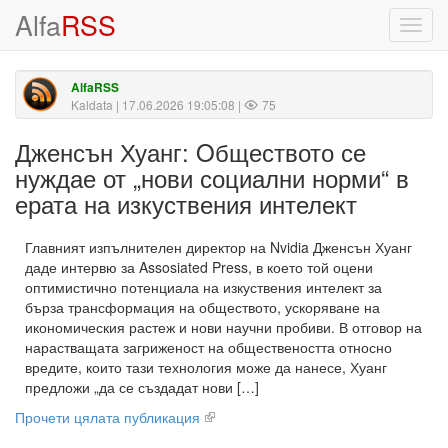
Alfa
RSS
Toggl
navig
AlfaRSS
Kaldata
| 17.06.2026 19:05:08 |
75
Дженсън Хуанг: Oбществото се
нуждае от „нови социални норми“ в
ерата на изкуствения интелект
Главният изпълнителен директор на Nvidia Дженсън Хуанг
даде интервю за Assosiated Press, в което той оцени
оптимистично потенциала на изкуствения интелект за
бърза трансформация на обществото, ускоряване на
икономическия растеж и нови научни пробиви. В отговор на
нарастващата загриженост на обществеността относно
вредите, които тази технология може да нанесе, Хуанг
предложи „да се създадат нови […]
Прочети цялата публикация