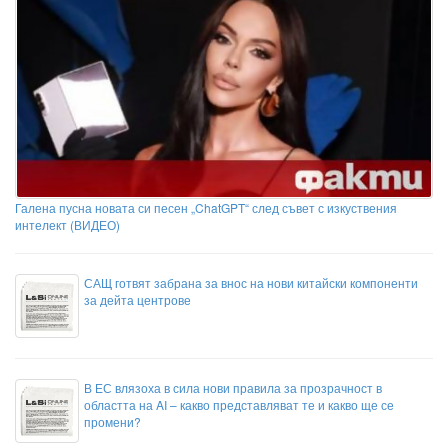
Галена пусна новата си песен „ChatGPT“ след съвет с изкуствения
интелект (ВИДЕО)
САЩ готвят забрана за внос на нови китайски компоненти
за дейта центрове
В ЕС влязоха в сила нови правила за прозрачност в
областта на AI – какво представляват те и какво ще се
промени?