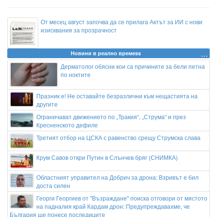
От месец август започва да се прилага Актът за ИИ с нови
изисквания за прозрачност
Новини в реално времеss
Дерматолог обясни кои са причините за бели петна
по ноктите
Празник е! Не оставайте безразлични към нещастията на
другите
Ограничават движението по „Тракия“, „Струма“ и през
Кресненското дефиле
Третият отбор на ЦСКА с равенство срещу Струмска слава
Крум Савов откри Путин в Слънчев бряг (СНИМКА)
Областният управител на Добрич за дрона: Взривът е бил
доста силен
Георги Георгиев от "Възраждане" поиска отговори от мястото
на падналия край Кардам дрон: Предупреждавахме, че
България ще понесе последиците