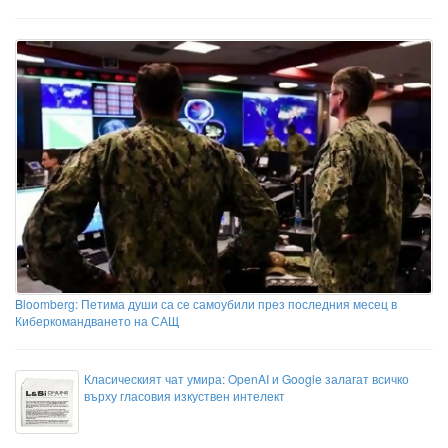
Bloomberg: Петима души са се самоубили през последния месец в
Киберкомандването на САЩ
Класическият чат умира: OpenAI и Google залагат всичко
върху гласовия изкуствен интелект