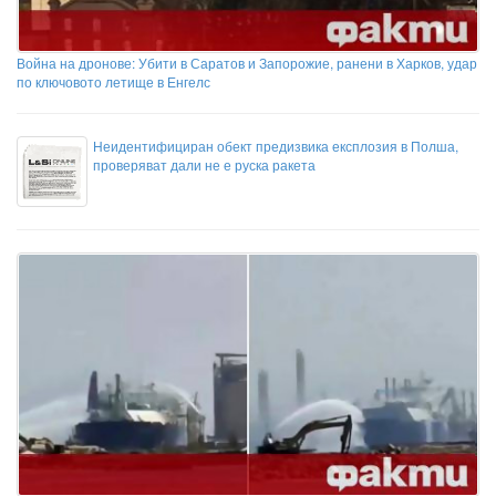
Война на дронове: Убити в Саратов и Запорожие, ранени в Харков, удар
по ключовото летище в Енгелс
Неидентифициран обект предизвика експлозия в Полша,
проверяват дали не е руска ракета