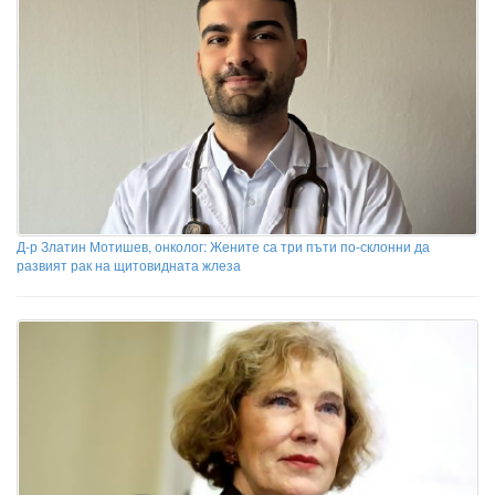
Д-р Златин Мотишев, онколог: Жените са три пъти по-склонни да
развият рак на щитовидната жлеза