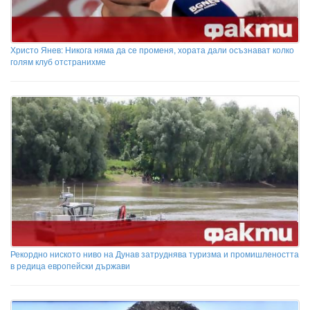
Христо Янев: Никога няма да се променя, хората дали осъзнават колко
голям клуб отстранихме
Рекордно ниското ниво на Дунав затруднява туризма и промишлеността
в редица европейски държави