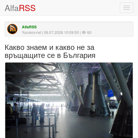
Alfa
RSS
Toggl
navig
AlfaRSS
Yurukov.net
| 06.07.2026 10:09:50 |
60
Какво знаем и какво не за
връщащите се в България