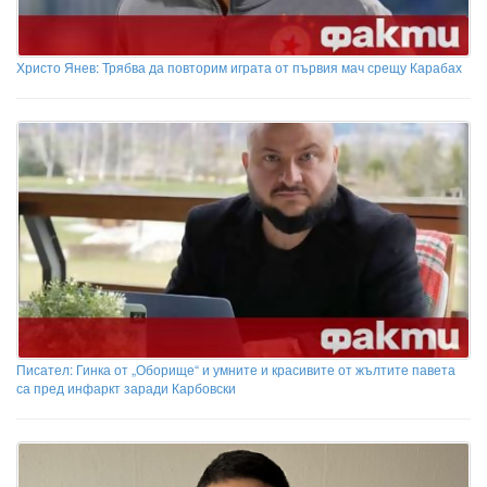
Христо Янев: Трябва да повторим играта от първия мач срещу Карабах
Писател: Гинка от „Оборище“ и умните и красивите от жълтите павета
са пред инфаркт заради Карбовски