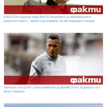
Елена Поптодорова пред ФАКТИ: Решението за американските
самолети е взето – време е да покажем, че сме надежден съюзник
Треньорът на ЦСКА с горещ коментар за Джеймс Ето'о, бъдещето си и
мача с Карабах