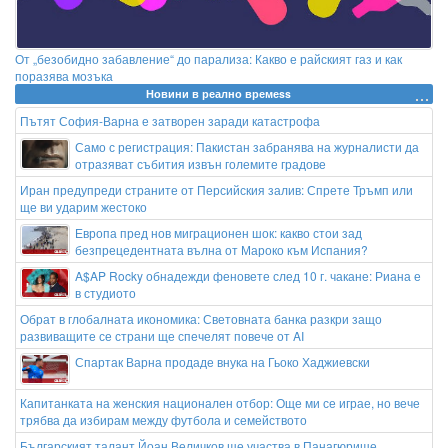
От „безобидно забавление“ до парализа: Какво е райският газ и как
поразява мозъка
Новини в реално времеss
Пътят София-Варна е затворен заради катастрофа
Само с регистрация: Пакистан забранява на журналисти да
отразяват събития извън големите градове
Иран предупреди страните от Персийския залив: Спрете Тръмп или
ще ви ударим жестоко
Европа пред нов миграционен шок: какво стои зад
безпрецедентната вълна от Мароко към Испания?
A$AP Rocky обнадежди феновете след 10 г. чакане: Риана е
в студиото
Обрат в глобалната икономика: Световната банка разкри защо
развиващите се страни ще спечелят повече от AI
Спартак Варна продаде внука на Гьоко Хаджиевски
Капитанката на женския национален отбор: Още ми се играе, но вече
трябва да избирам между футбола и семейството
Българският талант Йоан Величков ще участва в Панагюрище