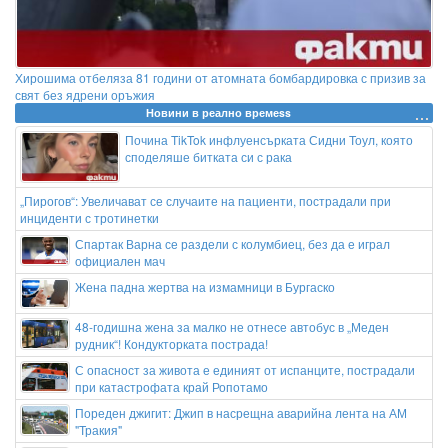
Хирошима отбеляза 81 години от атомната бомбардировка с призив за
свят без ядрени оръжия
Новини в реално времеss
Почина TikTok инфлуенсърката Сидни Тоул, която
споделяше битката си с рака
„Пирогов“: Увеличават се случаите на пациенти, пострадали при
инциденти с тротинетки
Спартак Варна се раздели с колумбиец, без да е играл
официален мач
Жена падна жертва на измамници в Бургаско
48-годишна жена за малко не отнесе автобус в „Меден
рудник“! Кондукторката пострада!
С опасност за живота е единият от испанците, пострадали
при катастрофата край Ропотамо
Пореден джигит: Джип в насрещна аварийна лента на АМ
"Тракия"