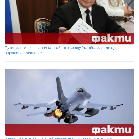
Путин заяви, че е започнал войната срещу Украйна заради едно
нарушено обещание
Исторически въздушен бой: украински F-16 свали руски Су-35