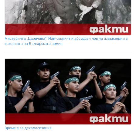
Мистерията „Царичина“: Най-скъпият и абсурден лов на извънземни в
историята на Българската армия
Време е за дехамасизация