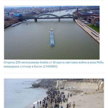
Откриха 200-килограмова бомба от Втората световна война в река Рейн,
евакуираха стотици в Кьолн (СНИМКИ)