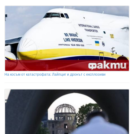
На косъм от катастрофата: Лайпциг и дронът с експлозиви