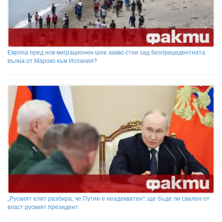
Европа пред нов миграционен шок: какво стои зад безпрецедентната
вълна от Мароко към Испания?
„Руският елит разбира, че Путин е неадекватен“: ще бъде ли свален от
власт руският президент