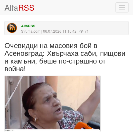
Alfa
RSS
Toggl
navig
AlfaRSS
Struma.com
| 06.07.2026 11:15:42 |
71
Очевидци на масовия бой в
Асеновград: Хвърчаха саби, пищови
и камъни, беше по-страшно от
война!