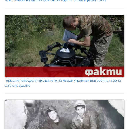
Германия определя връщането на млади украинци във военната зона
като оправдано