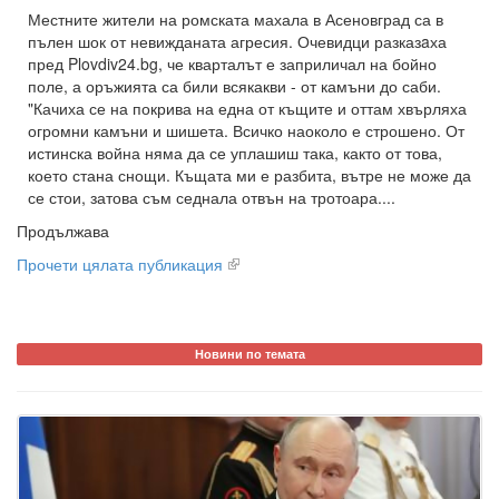
Местните жители на ромската махала в Асеновград са в
пълен шок от невижданата агресия. Очевидци разказaха
пред Plovdiv24.bg, че кварталът е заприличал на бойно
поле, а оръжията са били всякакви - от камъни до саби.
"Качиха се на покрива на една от къщите и оттам хвърляха
огромни камъни и шишета. Всичко наоколо е строшено. От
истинска война няма да се уплашиш така, както от това,
което стана снощи. Къщата ми е разбита, вътре не може да
се стои, затова съм седнала отвън на тротоара....
Продължава
Прочети цялата публикация
Новини по темата