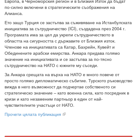
Европа, в Черноморския регион и в Близкия Изток да бъдат
по-силно включени в стратегическите съображения на
Алианса.
Ето защо Турция се застъпва за съживяване на Истанбулската
инициатива за сътрудничество (ICI), създадена през 2004 г.
Програмата има за цел да укрепи сътрудничеството в
областта на сигурността с държавите от Близкия изток.
Членове на инициативата са Катар, Бахрейн, Кувейт и
Обединените арабски емирства. Анкара придава голямо
значение на инициативата и се застъпва за по-тясно
сътрудничество на НАТО с южните му съседи.
За Анкара срещата на върха на НАТО е много повече от
просто голямо дипломатическо събитие. Турското ръководство
вижда в него възможност да подчертае собственото си
стратегическо значение – като военна сила, като посредник в
кризи и като незаменим партньор в един от най-
чувствителните участъци от НАТО.
Прочети цялата публикация