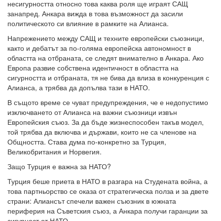
несигурността относно това каква роля ще играят САЩ
занапред. Анкара вижда в това възможност да засили
политическото си влияние в рамките на Алианса.
Напрежението между САЩ и техните европейски съюзници,
както и дебатът за по-голяма европейска автономност в
областта на отбраната, се следят внимателно в Анкара. Ако
Европа развие собствена идентичност в областта на
сигурността и отбраната, тя не бива да влиза в конкуренция с
Алианса, а трябва да допълва тази в НАТО.
В същото време се чуват предупреждения, че е недопустимо
изключването от Алианса на важни съюзници извън
Европейския съюз. За да бъде жизнеспособен такъв модел,
той трябва да включва и държави, които не са членове на
Общността. Става дума по-конкретно за Турция,
Великобритания и Норвегия.
Защо Турция е важна за НАТО?
Турция беше приета в НАТО в разгара на Студената война, а
това партньорство се оказа от стратегическа полза и за двете
страни: Алиансът спечели важен съюзник в южната
периферия на Съветския съюз, а Анкара получи гаранции за
сигурност от НАТО.