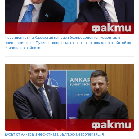
Президентът на Казахстан направи безпрецедентен коментар в
присъствието на Путин: експерт смята, че това е послание от Китай за
спиране на войната
Духът от Анкара и неохотната българска европеизация