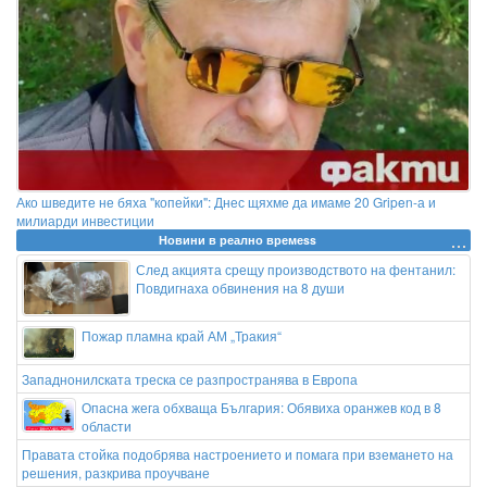
Ако шведите не бяха "копейки": Днес щяхме да имаме 20 Gripen-а и
милиарди инвестиции
Новини в реално времеss
След акцията срещу производството на фентанил:
Повдигнаха обвинения на 8 души
Пожар пламна край АМ „Тракия“
Западнонилската треска се разпространява в Европа
Опасна жега обхваща България: Обявиха оранжев код в 8
области
Правата стойка подобрява настроението и помага при вземането на
решения, разкрива проучване