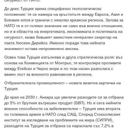
До днес Турция заема специфично геополитическо
положение: тя се намира на кръстопътя между Европа, Азия и
Близкия изток и граничи с няколко кризисни региона. Затова за
НАТО тя е от голямо значение не само във военно отношение,
но и в областта на енергетиката, икономиката и политиката на
сигурност, казва бившият заместник-генерален секретар на
пакта Хюсеин Дирийоз. Именно поради това нейната
значимост остава непроменено висока.
Освен това Турция изпълнява и друга стратегическа роля: въз
основа на Конвенцията от Монтрьо, тя контролира проливите
между Егейско и Черно море и по този начин разполага с
важен лост за военното равновесие в региона.
Отбранителната промишленост – новата визитна картичка на
Турция
До края на 2030 г. Анкара ще увеличи разходите си за отбрана
до 5% от брутния вътрешен продукт (БВП). Но и сега нейните
военни способности са забележителни – Турция има втората
по големина армия в НАТО след САЩ. Според Стокхолмския
институт за изследване на проблемите на мира (СИПРИ),
разходите на Турция за отбрана са нараснали със 7,2% в