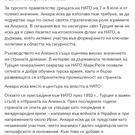
За турското правителство срещата на НАТО на 7 и 8 юли е от
голямо значение. Анкара иска да използва тази трибуна, за да
подчертае още по-силно своята стратегическа роля в рамките
на Алианса. В сегашния все по-несигурен свят Турция вече не
иска да е само пазител на югоизточния фланг на НАТО, а
държава, която активно участва във формирането на ключови
политики в областта на сигурността.
Ръководството на Алианса също оценява високо значението
на страната домакин. В интервю за държавната телевизия на
Турция генералният секретар на НАТО Марк Рюте похвали
силната и добре обучена турска армия, както и бързо
развиващата се отбранителна промишленост на страната.
Анкара иска място в центъра на властта в НАТО
Откакто се присъедини към НАТО през 1952 г., Турция е важен
стълб в отбраната на Алианса. През последните години
страната се опита да се утвърди като посредник в
международни кризи – например във войната в Украйна и при
напрежението около Иран. Анкара иска да се представи като
незаменим участник, чиято значимост далеч надхвърля чисто
географското ѝ положение. Към това се добавя и