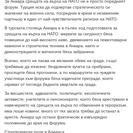
За Анкара срещата на върха на НАТО не е просто поредният
форум. Турция иска да подчертае стратегическото си
значение на военна сила, посредник в кризи и незаменим
партньор в един от най-чувствителните региони на НАТО.
В турската столица Анкара е в пълен ход подготовката за
срещата на върха на НАТО: мерките за сигурност бяха
повишени до най-високото ниво, движението на тежкотоварни
камиони и строителна техника в Анкара, както и
демонстрациите и митингите бяха забранени.
Всичко, което не пасва на желания облик на града, също
трябваше да изчезне: бездомните кучета са прибрани,
просяците бяха прогонени, а по маршрутите на чуждите
участници към форума бяха издигнати прегради, които
скриват от погледа бедните квартали на града.
За висшистите, адвокатите, политиците, екологичните
активисти, учителите и пенсионерите, които бяха арестувани в
навечерието на срещата на върха по обвинения в тероризъм,
има лоши новини: много от тях засега трябва да останат в
ареста. Анкара ще остане фактически в извънредно
положение до края на форума.
Стратегическа роля в Алианса