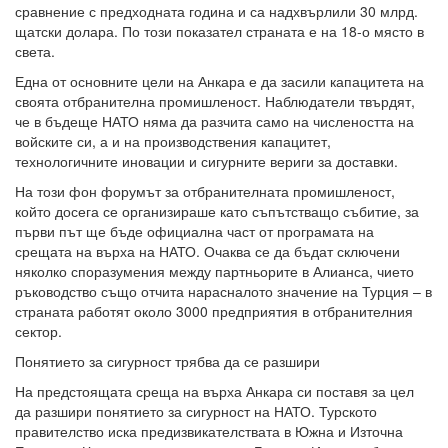
сравнение с предходната година и са надхвърлили 30 млрд.
щатски долара. По този показател страната е на 18-о място в
света.
Една от основните цели на Анкара е да засили капацитета на
своята отбранителна промишленост. Наблюдатели твърдят,
че в бъдеще НАТО няма да разчита само на числеността на
войските си, а и на производствения капацитет,
технологичните иновации и сигурните вериги за доставки.
На този фон форумът за отбранителната промишленост,
който досега се организираше като съпътстващо събитие, за
първи път ще бъде официална част от програмата на
срещата на върха на НАТО. Очаква се да бъдат сключени
няколко споразумения между партньорите в Алианса, чието
ръководство също отчита нарасналото значение на Турция – в
страната работят около 3000 предприятия в отбранителния
сектор.
Понятието за сигурност трябва да се разшири
На предстоящата среща на върха Анкара си поставя за цел
да разшири понятието за сигурност на НАТО. Турското
правителство иска предизвикателствата в Южна и Източна