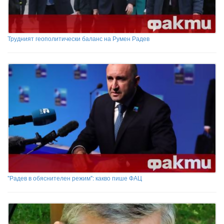
Трудният геополитически баланс на Румен Радев
"Радев в обяснителен режим": какво пише ФАЦ