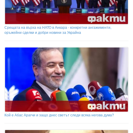
Срещата на върха на НАТО в Анкара - конкретни ангажименти,
оръжейни сделки и добри новини за Украйна
Кой е Абас Арагчи и защо днес светът следи всяка негова дума?