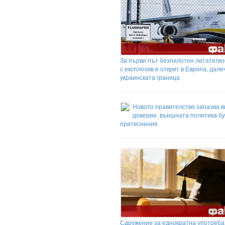
За първи път безпилотен летателе
с експлозив е открит в Европа, дале
украинската граница
Новото правителство запазва в
доверие, външната политика б
притеснения
Сдружение за еднократна употреба