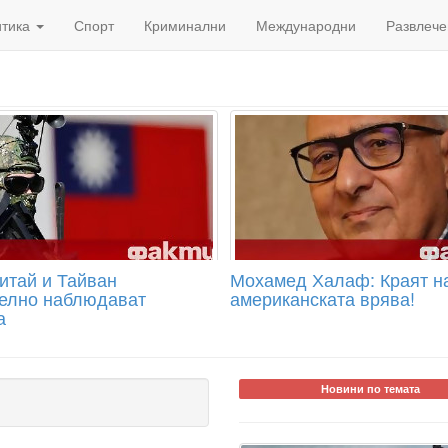
итика
Спорт
Криминални
Международни
Развлече
итай и Тайван
Мохамед Халаф: Краят н
елно наблюдават
американската врява!
а
Новини по темата