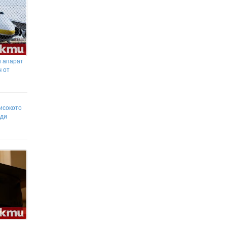
н апарат
ч от
исокото
уди