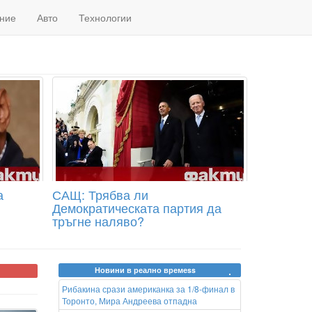
ние
Авто
Технологии
а
САЩ: Трябва ли
Демократическата партия да
тръгне наляво?
Новини в реално времеss
Рибакина срази американка за 1/8-финал в
Торонто, Мира Андреева отпадна