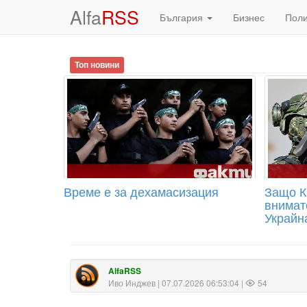
Alfa
RSS
България
Бизнес
Пол
Топ новини
Време е за дехамасизация
Защо К
внимат
Украйн
AlfaRSS
Иво Инджев
| 07.07.2026 06:53:04 |
54