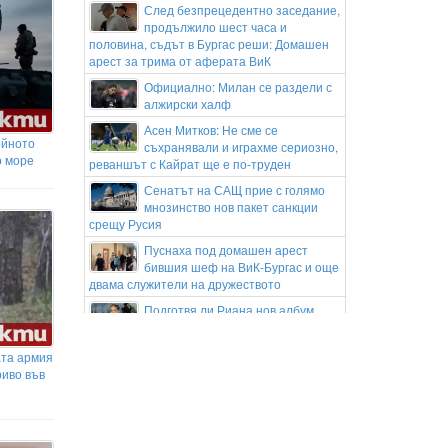
След безпрецедентно заседание,
продължило шест часа и
половина, съдът в Бургас реши: Домашен
арест за трима от аферата ВиК
Официално: Милан се раздели с
алжирски халф
Асен Митков: Не сме се
ойното
съхранявали и играхме сериозно,
о море
реваншът с Кайрат ще е по-труден
Сенатът на САЩ прие с голямо
мнозинство нов пакет санкции
срещу Русия
Пуснаха под домашен арест
бившия шеф на ВиК-Бургас и още
двама служители на дружеството
Подготвя ли Риана нов албум
Гонка с полицията в София:
ата армия
Заловиха Венци „Белия Негър“ с
риво във
460 000 евро
Апелативен съд в САЩ спря
строителството на балната зала
на Тръмп