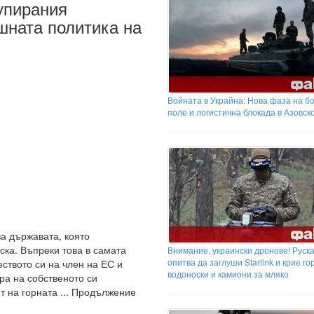
упирания
шната политика на
Войната в Украйна: Нова фаза на б
поле и логистична блокада в Азовск
а държавата, която
ка. Въпреки това в самата
Внимание, украински дронове! Руск
опитва да заглуши Starlink и крие го
ството си на член на ЕС и
водоноски и камиони за мляко
ра на собственото си
т на горната ... Продължение