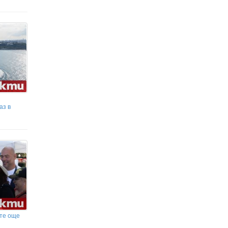
аз в
ите още