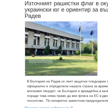
Източният рашистки флаг в ок
украински юг е ориентир за въ
Радев
В Болгария на Радэв се леят защитни пледоарии з
официално е определила нашата страна за вражес
московия твърдят, че България е враждебна в каче
поради това няма право да вее флага на ЕС в дво
посолство. По-конкретно заместник-председателя
Прочети цялата публикация