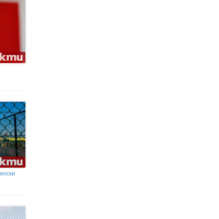
Сенатът на САЩ прие нови санкции срещу
Путин, руския петрол и газ
аински