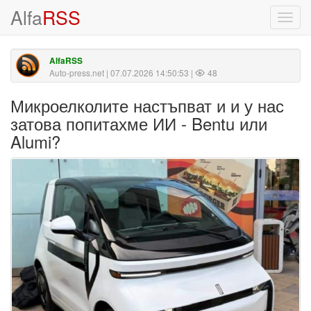
Alfa
RSS
Toggl
navig
AlfaRSS
Auto-press.net
| 07.07.2026 14:50:53 |
48
Микроелколите настъпват и и у нас
затова попитахме ИИ - Bentu или
Alumi?