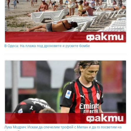
В Одеса: На плажа под дроновете и руските бомби
Лука Модрич: Искам да спечелим трофей с Милан и да го посветим на