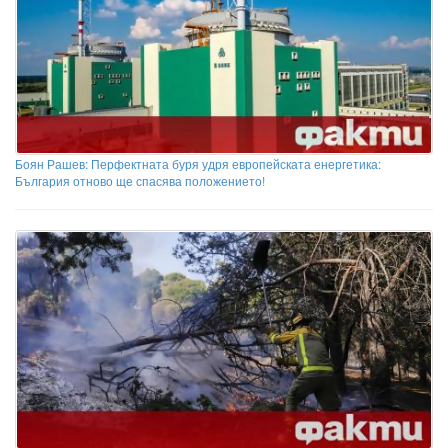
Боян Рашев: Перфектната буря удря европейската енергетика:
България отново ще спасява положението!