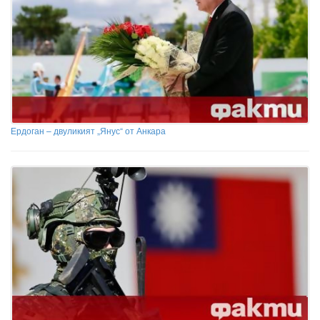
Ердоган – двуликият „Янус“ от Анкара