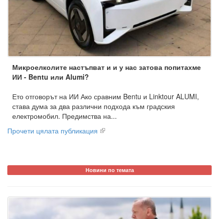
Микроелколите настъпват и и у нас затова попитахме
ИИ - Bentu или Alumi?
Ето отговорът на ИИ Ако сравним Bentu и Linktour ALUMI,
става дума за два различни подхода към градския
електромобил. Предимства на...
Прочети цялата публикация
Новини по темата