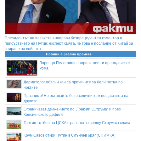
Президентът на Казахстан направи безпрецедентен коментар в
присъствието на Путин: експерт смята, че това е послание от Китай за
спиране на войната
Новини в реално времеss
Лоренцо Пелегрини направи жест и преподписа с
Рома
Дерматолог обясни кои са причините за бели петна по
ноктите
Празник е! Не оставайте безразлични към нещастията на
другите
Ограничават движението по „Тракия“, „Струма“ и през
Кресненското дефиле
Третият отбор на ЦСКА с равенство срещу Струмска слава
Крум Савов откри Путин в Слънчев бряг (СНИМКА)