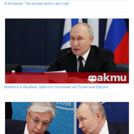
В Испания: "Тук изгоря моето детство"
Войната в Украйна: скритото послание на Путин към Европа