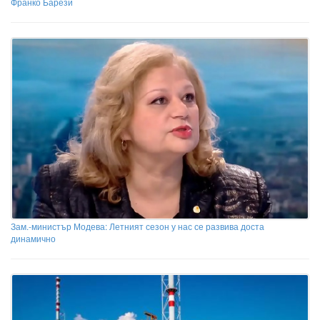
Франко Барези
Зам.-министър Модева: Летният сезон у нас се развива доста
динамично