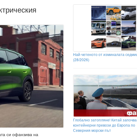
ктрическия
Най-четеното от изминалата седми
(28/2026)
Глобално затопляне! Китай започва
контейнерни превози до Европа по
Северния морски път
ата си офанзива на