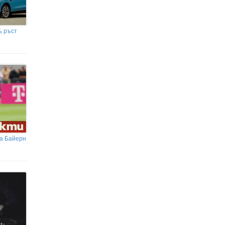
% ръст
за Байерн