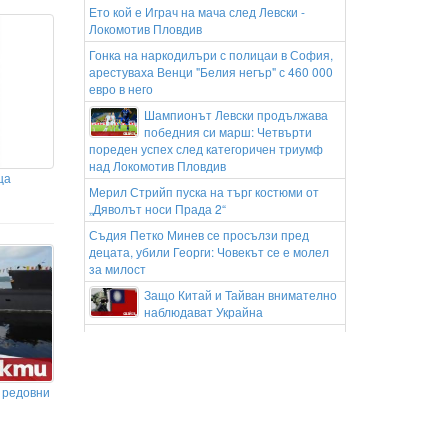
Ето кой е Играч на мача след Левски -
Локомотив Пловдив
Гонка на наркодилъри с полицаи в София,
арестуваха Венци "Белия негър" с 460 000
евро в него
Шампионът Левски продължава
победния си марш: Четвърти
пореден успех след категоричен триумф
над Локомотив Пловдив
ца
Мерил Стрийп пуска на търг костюми от
„Дяволът носи Прада 2“
Съдия Петко Минев се просълзи пред
децата, убили Георги: Човекът се е молел
за милост
Защо Китай и Тайван внимателно
наблюдават Украйна
Москва: Дронът с бомба на летището в
Лайпциг е добре планирана антируска
провокация
 редовни
Киву: Всеки иска да предизвика шампиона
на Италия
Греда на Севи Идриз срещу Левски (видео)