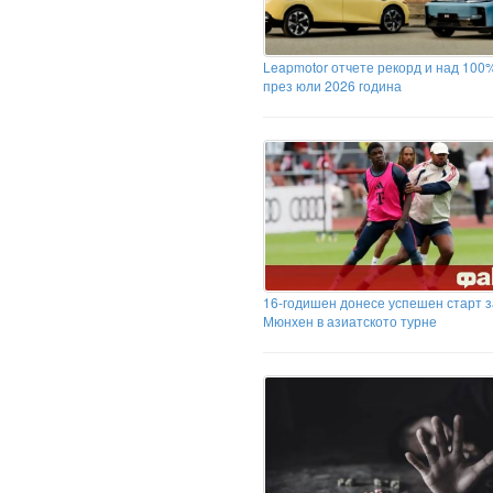
Leapmotor отчете рекорд и над 100
през юли 2026 година
16-годишен донесе успешен старт 
Мюнхен в азиатското турне