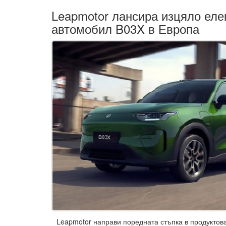
Leapmotor лансира изцяло еле
автомобил B03X в Европа
Leapmotor направи поредната стъпка в продуктов