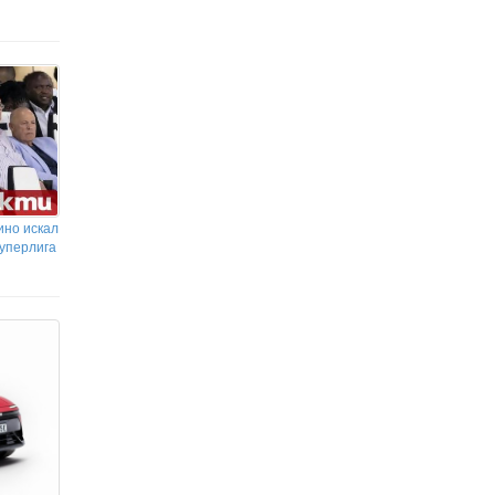
ино искал
Суперлига