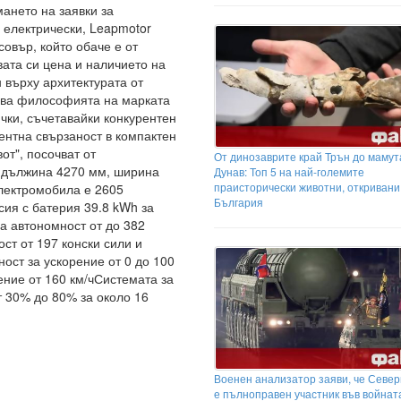
ането на заявки за
 електрически, Leapmotor
овър, който обаче е от
вата си цена и наличието на
 върху архитектурата от
ава философията на марката
чки, съчетавайки конкурентен
ентна свързаност в компактен
от", посочват от
От динозаврите край Трън до мамута
и дължина 4270 мм, ширина
Дунав: Топ 5 на най-големите
праисторически животни, откривани
лектромобила е 2605
България
сия с батерия 39.8 kWh за
за автономност от до 382
ст от 197 конски сили и
ост за ускорение от 0 до 100
ение от 160 км/чСистемата за
 30% до 80% за около 16
Военен анализатор заяви, че Севе
е пълноправен участник във войнат