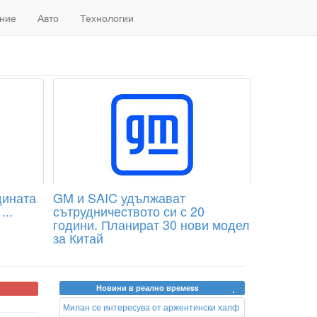
ние
Авто
Технологии
дината
GM и SAIC удължават
...
сътрудничеството си с 20
години. Планират 30 нови модел
за Китай
Новини в реално времеss
Милан се интересува от аржентински халф