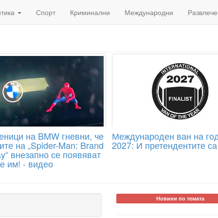
итика
Спорт
Криминални
Международни
Развлече
еници на BMW гневни, че
Международен ван на го
те на „Spider-Man: Brand
2027: И претендентите са 
y“ внезапно се появяват
е им! - видео
Новини по темата