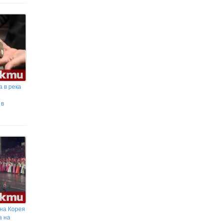
 в река
 в
рна Корея
а на