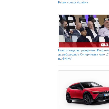
Русия срещу Украйна
Ново скандално разкритие: Инфант
да ребрандира Суперлигата като „
на ФИФА“