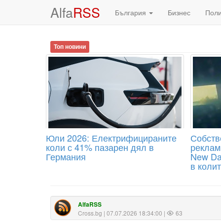
Alfa
RSS
България
Бизнес
Пол
Топ новини
Юли 2026: Електрифицираните
Собств
коли с 41% пазарен дял в
реклами
Германия
New Da
в колит
AlfaRSS
Cross.bg
| 07.07.2026 18:34:00 |
63