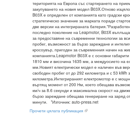
територията на Европа със стартирането на прием
закупуването на новия модел B03X.Отново изцяло
B03X е определен от компанията като градски крос
стратегическо значение за марката поради старто
две версии на интегрираната батерия."Разработен
последно поколение на Leapmotor, B03X въплъщ
за предоставяне на съвременни технологии за вси
пробег, възможност за бързо зареждане и интелиг
кросоувър, пригоден за съвременния начин на жив
компанията.Leapmotor B03X е с основни габарит
1810 мм и височина 1635 мм, а междуосието на е
мм.Новият електрически модел е наличен във вер
свободен пробег от до 292 километра и с 53 kWh 
километра.Интегрираният електромотор е с мощно
въртящ момент от 200 Нм, което обещава възможн
км/ч за 8.6 секунди и максимална скорост на движ
бързо зареждане обещава генериране на заряд от
минути. *Източник: auto-press.net
Прочети цялата публикация