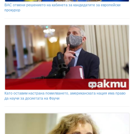
ВАС отмени решението на кабинета за кандидатите за европейски
прокурор
Като оставим настрана помилването, американската нация има право
да научи за досиетата на Фаучи