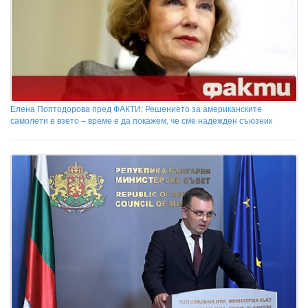
Елена Поптодорова пред ФАКТИ: Решението за американските
самолети е взето – време е да покажем, че сме надежден съюзник