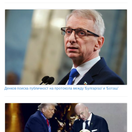
Денков поиска публичност на протокола между 'Булгаргаз' и 'Боташ'