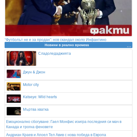
“Футболът не е за продан”: нов скандал около Инфантино
Новини в реално времеss
Сладоледаджията
Джун & Джон
Motor city
Katseye: Wild hearts
Мъртва хватка
Емоционално сбогуване: Гаел Монфис изигра последния си мач в
Канада и трогна феновете
Андриан Краев и Апоел Тел Авив с нова победа в Европа