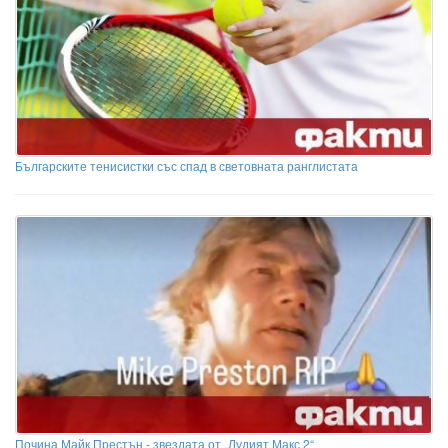
Българските тенисистки със спад в световната ранглистата
Почина Майк Престън - звездата от „Лудият Макс 2“