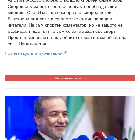
Спорен съм защото често оспорвам преобладаващи
мнения. СпорИ ми това оспорване, според някои
безспорни авторитети сред моите съмишленици и
читатели. Не съм спортен коментатор, но не защото не
разбирам нищо или не съм се занимавал със спорт.
Просто признавам на по-добрите от мен в тази област да
си ... Продължение
Прочети цялата публикация
Новини по темата