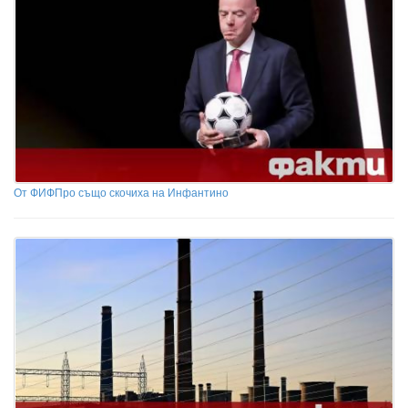
От ФИФПро също скочиха на Инфантино