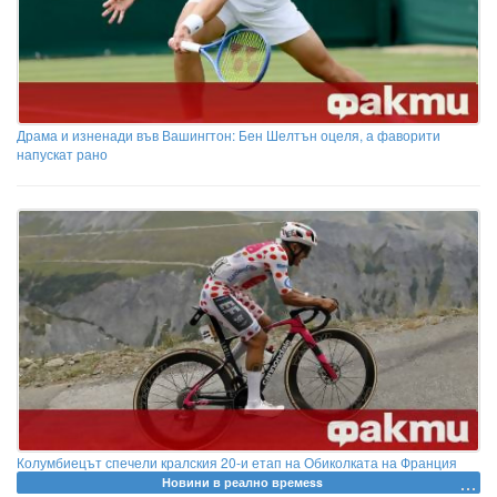
Драма и изненади във Вашингтон: Бен Шелтън оцеля, а фаворити
напускат рано
Колумбиецът спечели кралския 20-и етап на Обиколката на Франция
Новини в реално времеss