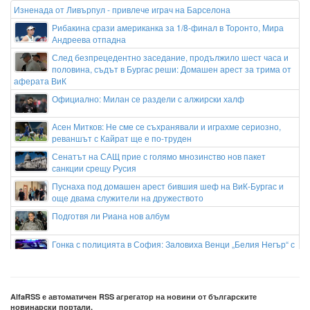
Изненада от Ливърпул - привлече играч на Барселона
Рибакина срази американка за 1/8-финал в Торонто, Мира
Андреева отпадна
След безпрецедентно заседание, продължило шест часа и
половина, съдът в Бургас реши: Домашен арест за трима от
аферата ВиК
Официално: Милан се раздели с алжирски халф
Асен Митков: Не сме се съхранявали и играхме сериозно,
реваншът с Кайрат ще е по-труден
Сенатът на САЩ прие с голямо мнозинство нов пакет
санкции срещу Русия
Пуснаха под домашен арест бившия шеф на ВиК-Бургас и
още двама служители на дружеството
Подготвя ли Риана нов албум
Гонка с полицията в София: Заловиха Венци „Белия Негър“ с
460 000 евро
Апелативен съд в САЩ спря строителството на балната
зала на Тръмп
AlfaRSS е автоматичен RSS агрегатор на новини от българските
новинарски портали.