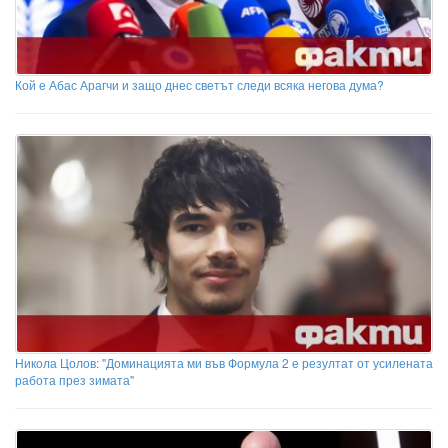
Кой е Абас Арагчи и защо днес светът следи всяка негова дума?
Никола Цолов: "Доминацията ми във Формула 2 е резултат от усилената
работа през зимата"